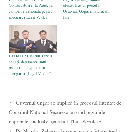
Conservatoare, la Aiud, în
efecte. Bustul poetului
campania națională pentru
Octavian Goga, înlăturat din
abrogarea Legii Vexler
Iași
UPDATE/ Claudiu Târziu
anunță depunerea unui
proiect de lege pentru
abrogarea „Legii Vexler”
Guvernul ungar se implică în procesul intentat de
Consiliul Naţional Secuiesc privind regiunile
naționale, inclusiv așa-zisul Ținut Secuiesc
Pr. Nicolae Zaharia, la pomenirea mărturisitorilor