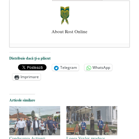
About Rost Online
Dezvăluiri cutremurătoare despre
Distribuie dacă ți-a plăcut
președintele Ucrainei, Volodymyr
Telegram
WhatsApp
Zelensky
- 13 mai 2026
Imprimare
Statul care servește Națiunea
- 21 aprilie
2026
Legea Vexler produce efecte. Bustul
Articole similare
poetului Octavian Goga, înlăturat din Iași
- 16 aprilie 2026
Conducerea Acțiunii
Legea Vexler produce