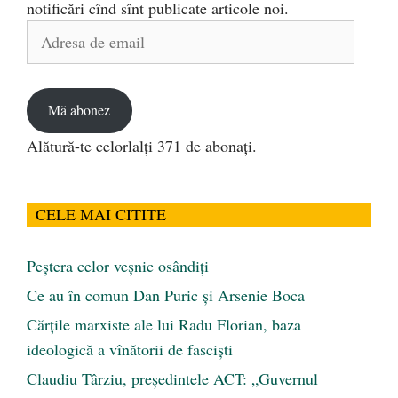
notificări cînd sînt publicate articole noi.
Adresa
de
email
Mă abonez
Alătură-te celorlalți 371 de abonați.
CELE MAI CITITE
Peştera celor veşnic osândiţi
Ce au în comun Dan Puric şi Arsenie Boca
Cărţile marxiste ale lui Radu Florian, baza
ideologică a vînătorii de fascişti
Claudiu Târziu, președintele ACT: „Guvernul