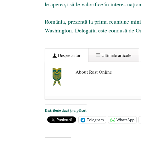
le apere și să le valorifice în interes națio
România, prezentă la prima reuniune mi
Washington. Delegația este condusă de O
Despre autor
Ultimele articole
About Rost Online
Dezvăluiri cutremurătoare despre 
Distribuie dacă ți-a plăcut
Statul care servește Națiunea
- 21 
Telegram
WhatsApp
Legea Vexler produce efecte. Bustu