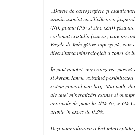
„Datele de cartografiere și eșantionare
uraniu asociat cu silicificarea jaspero
(Ni), plumb (Pb) și zinc (Zn)) găzduite
carbonat cristalin (calcar) care prezin
Fazele de îmbogățire supergenă, cum ar
diversitatea mineralogică a zonei de li
În mod notabil, mineralizarea masivă c
și Avram Iancu, existând posibilitatea
sistem mineral mai larg. Mai mult, dat
ale unei mineralizări extinse și omnipr
anormale de până la 28% Ni, > 6% Co
uraniu în exces de 0,3%.
Deși mineralizarea a fost interceptată