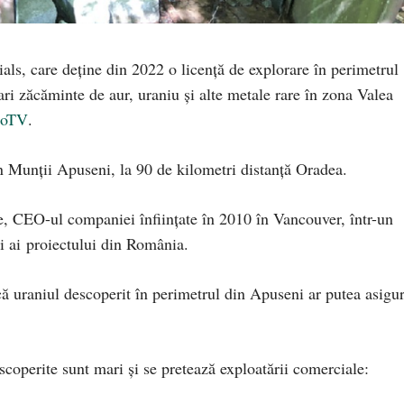
s, care deține din 2022 o licență de explorare în perimetrul
i zăcăminte de aur, uraniu și alte metale rare în zona Valea
ProTV
.
n Munții Apuseni, la 90 de kilometri distanță Oradea.
e, CEO-ul companiei înființate în 2010 în Vancouver, într-un
i ai proiectului din România.
ă că uraniul descoperit în perimetrul din Apuseni ar putea asigu
coperite sunt mari și se pretează exploatării comerciale: