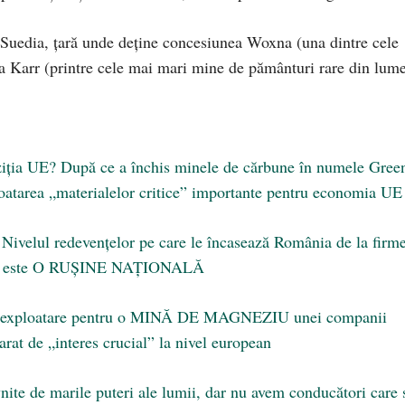
 Suedia, țară unde deține concesiunea Woxna (una dintre cele
a Karr (printre cele mai mari mine de pământuri rare din lume
oziția UE? După ce a închis minele de cărbune în numele Gree
oatarea „materialelor critice” importante pentru economia UE
Nivelul redevențelor pe care le încasează România de la firm
urale este O RUȘINE NAȚIONALĂ
 de exploatare pentru o MINĂ DE MAGNEZIU unei companii
arat de „interes crucial” la nivel european
nite de marile puteri ale lumii, dar nu avem conducători care 