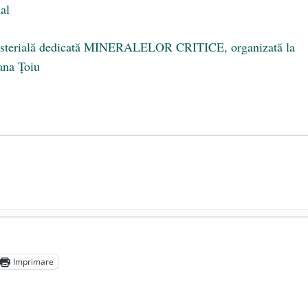
nal
nisterială dedicată MINERALELOR CRITICE, organizată la
ana Țoiu
președintele Ucrainei, Volodymyr Zelensky
- 13 mai 2026
aprilie 2026
Imprimare
l poetului Octavian Goga, înlăturat din Iași
- 16 aprilie 2026