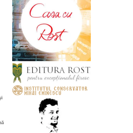
și
nă