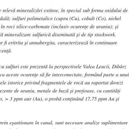
 relevă mineralizări extinse, în special sub forma oxidului de
idală; sulfuri polimetalice (cupru (Cu), cobalt (Co), nichel
 în roci silice-carbonate (inclusiv ocurențe de uraniu); și
tă mineralizare sulfurică diseminată și de tip stockwork.
 fi eritrita și annabergita, caracterizează în continuare
cență.
u sulfuri este prezentă la perspectivele Valea Leucii, Dibârz
 ca aceste ocurențe să fie interconectate, formând parte a unui
ele istorice privind fragmentele de rocă au raportat dovezi
ezente de uraniu, metale de bază și prețioase, cu cantități
, > 3 ppm aur (Au), o probă conținând 17,75 ppm Au și
 prin eșantionare în canal, sunt necesare analize suplimentare