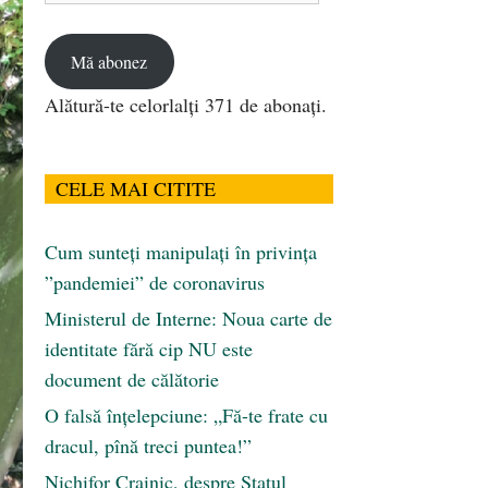
email
Mă abonez
Alătură-te celorlalți 371 de abonați.
CELE MAI CITITE
Cum sunteți manipulați în privința
”pandemiei” de coronavirus
Ministerul de Interne: Noua carte de
identitate fără cip NU este
document de călătorie
O falsă înțelepciune: „Fă-te frate cu
dracul, pînă treci puntea!”
Nichifor Crainic, despre Statul