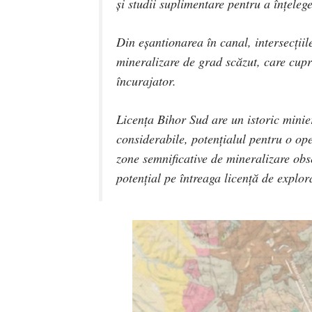
și studii suplimentare pentru a înțeleg
Din eșantionarea în canal, intersecțiil
mineralizare de grad scăzut, care cupr
încurajator.
Licența Bihor Sud are un istoric minier 
considerabile, potențialul pentru o op
zone semnificative de mineralizare obs
potențial pe întreaga licență de explor