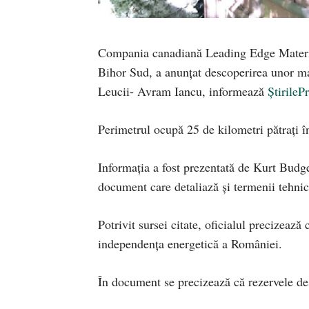
Compania canadiană Leading Edge Material
Bihor Sud, a anunțat descoperirea unor mar
Leucii- Avram Iancu, informează
Știrile
Perimetrul ocupă 25 de kilometri pătrați î
Informația a fost prezentată de Kurt Budg
document care detaliază și termenii tehnic
Potrivit sursei citate, oficialul precizeaz
independența energetică a României.
În document se precizează că rezervele des