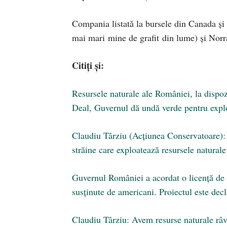
Compania listată la bursele din Canada și
mai mari mine de grafit din lume) și Norr
Citiți și:
Resursele naturale ale României, la disp
Deal, Guvernul dă undă verde pentru expl
Claudiu Târziu (Acțiunea Conservatoare): 
străine care exploatează resursele nat
Guvernul României a acordat o licență
susținute de americani. Proiectul este decl
Claudiu Târziu: Avem resurse naturale râv