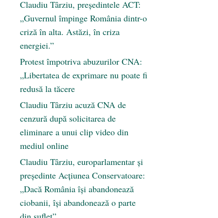
Claudiu Târziu, președintele ACT:
„Guvernul împinge România dintr-o
criză în alta. Astăzi, în criza
energiei.”
Protest împotriva abuzurilor CNA:
„Libertatea de exprimare nu poate fi
redusă la tăcere
Claudiu Târziu acuză CNA de
cenzură după solicitarea de
eliminare a unui clip video din
mediul online
Claudiu Târziu, europarlamentar și
președinte Acțiunea Conservatoare:
„Dacă România își abandonează
ciobanii, își abandonează o parte
din suflet”