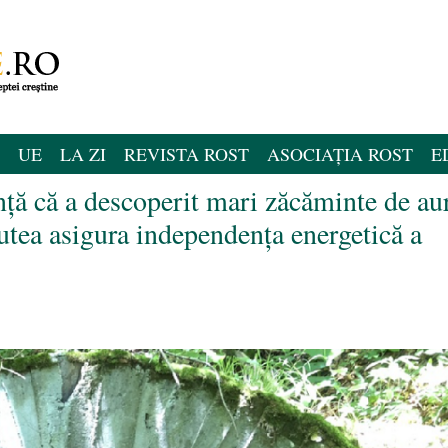
UE
LA ZI
REVISTA ROST
ASOCIAȚIA ROST
E
ă că a descoperit mari zăcăminte de au
utea asigura independența energetică a