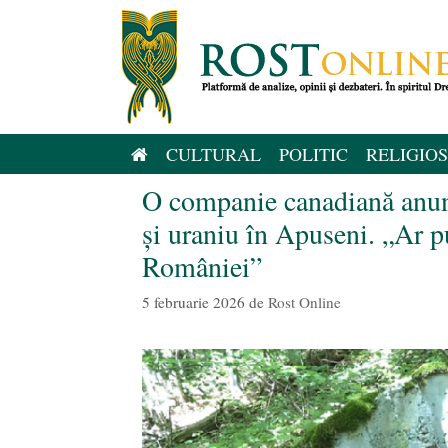
Sari
la
conținut
CULTURAL
POLITIC
RELIGIOS
O companie canadiană anunț
și uraniu în Apuseni. „Ar p
României”
5 februarie 2026
de
Rost Online