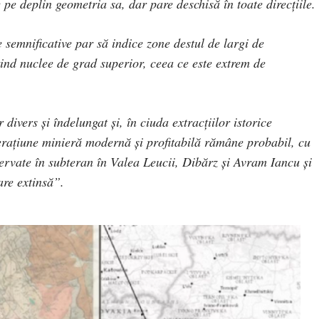
e pe deplin geometria sa, dar pare deschisă în toate direcțiile.
e semnificative par să indice zone destul de largi de
ind nuclee de grad superior, ceea ce este extrem de
divers și îndelungat și, în ciuda extracțiilor istorice
erațiune minieră modernă și profitabilă rămâne probabil, cu
ervate în subteran în Valea Leucii, Dibărz și Avram Iancu și
are extinsă”.