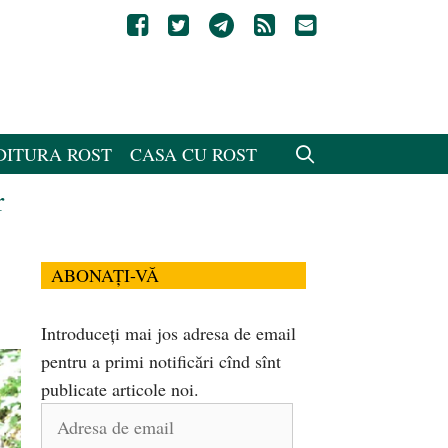
DITURA ROST
CASA CU ROST
r
ABONAȚI-VĂ
Introduceți mai jos adresa de email
pentru a primi notificări cînd sînt
publicate articole noi.
Adresa
de