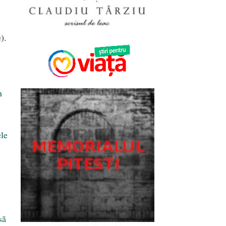
).
n
ele
să