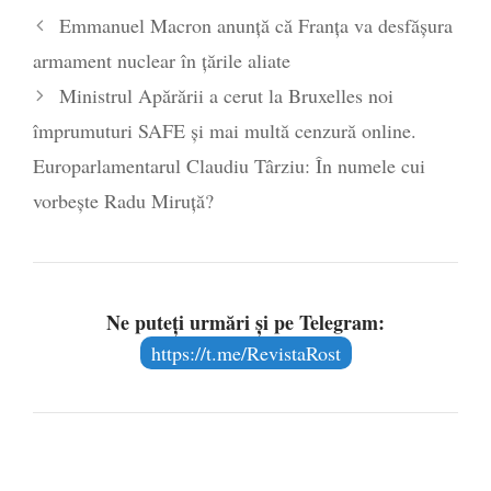
Emmanuel Macron anunță că Franța va desfășura
poetului Octavian Goga, înlăturat din Iași
armament nuclear în țările aliate
- 16 aprilie 2026
Ministrul Apărării a cerut la Bruxelles noi
împrumuturi SAFE și mai multă cenzură online.
Europarlamentarul Claudiu Târziu: În numele cui
vorbește Radu Miruță?
Ne puteți urmări și pe Telegram:
https://t.me/RevistaRost