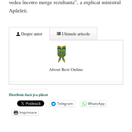
vedea încotro merge rezultanta”, a explicat ministrul
Apărării.
Despre autor
Ultimele articole
About Rost Online
Dezvăluiri cutremurătoare despre
Distribuie dacă ți-a plăcut
președintele Ucrainei, Volodymyr
Telegram
WhatsApp
Zelensky
- 13 mai 2026
Imprimare
Statul care servește Națiunea
- 21 aprilie
2026
Legea Vexler produce efecte. Bustul