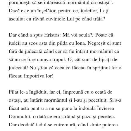
poruncești să se întărească mormântul cu ostași”.
Dacă este un înșelător, pentru ce, iudeilor, I-ați
ascultat cu râvnă cuvintele Lui pe când trăia?
Dar când a spus Hristos: Mă voi scula?
.
Poate că
iudeii au scos asta din pilda cu Iona. Negreșit ei sunt
fără de judecată când cer să fie întărit mormântul ca
să nu se fure cumva trupul. O, cât sunt de lipsiți de
judecată! Nu știau că ceea ce făceau în sprijinul lor o
făceau împotriva lor!
Pilat le-a îngăduit, iar ei, împreună cu o ceată de
ostași, au întărit mormântul și l-au și pecetluit. Și s-a
făcut asta pentru a nu se pune la îndoială Învierea
Domnului, o dată ce era străină și paza și pecetea.
Dar deodată iadul se cutremură, când simte puterea