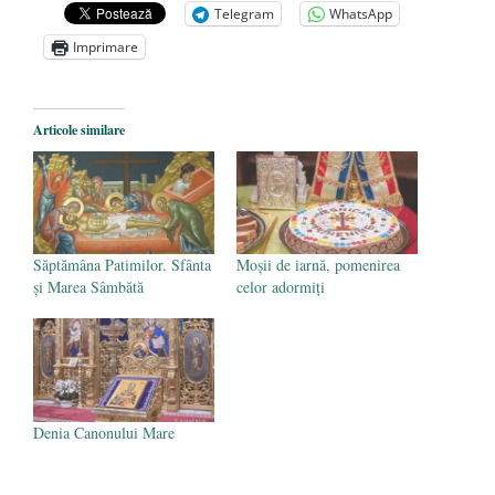
Telegram
WhatsApp
Zelensky
- 13 mai 2026
Imprimare
Statul care servește Națiunea
- 21 aprilie
2026
Legea Vexler produce efecte. Bustul
Articole similare
poetului Octavian Goga, înlăturat din Iași
- 16 aprilie 2026
Săptămâna Patimilor. Sfânta
Moșii de iarnă, pomenirea
și Marea Sâmbătă
celor adormiți
Denia Canonului Mare