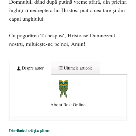
Domnului, dând după puțină vreme afară, din pricina
înghițirii nedrepte a lui Hristos, piatra cea tare și din
capul unghiului.
Cu pogorârea Ta nespusă, Hristoase Dumnezeul
nostru, miluiește-ne pe noi, Amin!
Despre autor
Ultimele articole
About Rost Online
Dezvăluiri cutremurătoare despre
Distribuie dacă ți-a plăcut
președintele Ucrainei, Volodymyr