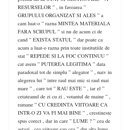
RESURSELOR ” , in favoarea ”
GRUPULUI ORGANIZAT SI ALES ” a
cam luat-o ” razna MINTEA MATERIALA
FARA SCRUPUL ” si nu de acum ci de
cand ” EXISTA STATUL ” dar poate ca
acum a luat-o razna prin toate institutiile de
stat ” REPEDE SI LA FOC CONTINUU ”
cat avem ” PUTEREA LEGITIMA ” data
paradoxal tot de simplu ” alegator ” , naiv in
alegerea lui ” intre raul mai mic si raul mai
mare ” , care tot ” RAU ESTE ” , iar el ”
cetateanul de zi cu zi , votantul de maine ” ,
ramane ” CU CREDINTA VIITOARE CA
INTR-O ZI VA FI MAI BINE ” , crestineste
spus corect , dar in care ” LUME ? ” cea de
astazi , cea viitoare sau cea ” din alta lume ,