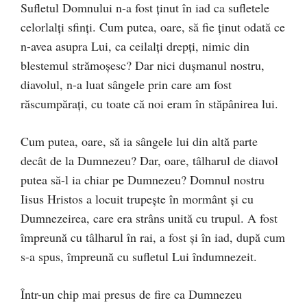
Sufletul Domnului n-a fost ținut în iad ca sufletele
celorlalți sfinți. Cum putea, oare, să fie ținut odată ce
n-avea asupra Lui, ca ceilalți drepți, nimic din
blestemul strămoșesc? Dar nici dușmanul nostru,
diavolul, n-a luat sângele prin care am fost
răscumpărați, cu toate că noi eram în stăpânirea lui.
Cum putea, oare, să ia sângele lui din altă parte
decât de la Dumnezeu? Dar, oare, tâlharul de diavol
putea să-l ia chiar pe Dumnezeu? Domnul nostru
Iisus Hristos a locuit trupește în mormânt și cu
Dumnezeirea, care era strâns unită cu trupul. A fost
împreună cu tâlharul în rai, a fost și în iad, după cum
s-a spus, împreună cu sufletul Lui îndumnezeit.
Într-un chip mai presus de fire ca Dumnezeu