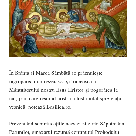
În Sfânta și Marea Sâmbătă se prăznuiește
îngroparea dumnezeiască și trupească a
Mântuitorului nostru Iisus Hristos și pogorârea la
iad, prin care neamul nostru a fost mutat spre viață
veșnică, notează Basilica.ro.
Prezentând semnificațiile acestei zile din Săptămâna
Patimilor, sinaxarul rezumă conținutul Prohodului