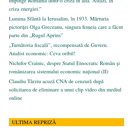
împinge România dintr-o criză în alta. Astăzi, în
criza energiei.”
Lumina Sfântă la Ierusalim, în 1933. Mărturia
pictoriței Olga Greceanu, singura femeia care a făcut
parte din „Rugul Aprins”
„Turnătoria fiscală”, recompensată de Guvern.
Analist economic: Ceva oribil!
Nichifor Crainic, despre Statul Etnocratic Român şi
românizarea sistemului economic naţional (II)
Claudiu Târziu acuză CNA de cenzură după
solicitarea de eliminare a unui clip video din mediul
online
ULTIMA REPRIZĂ