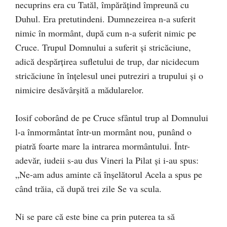
necuprins era cu Tatăl, împărățind împreună cu
Duhul. Era pretutindeni. Dumnezeirea n-a suferit
nimic în mormânt, după cum n-a suferit nimic pe
Cruce. Trupul Domnului a suferit și stricăciune,
adică despărțirea sufletului de trup, dar nicidecum
stricăciune în înțelesul unei putreziri a trupului și o
nimicire desăvârșită a mădularelor.
Iosif coborând de pe Cruce sfântul trup al Domnului
l-a înmormântat într-un mormânt nou, punând o
piatră foarte mare la intrarea mormântului. Într-
adevăr, iudeii s-au dus Vineri la Pilat și i-au spus:
„Ne-am adus aminte că înșelătorul Acela a spus pe
când trăia, că după trei zile Se va scula.
Ni se pare că este bine ca prin puterea ta să