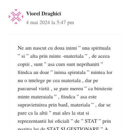
Viorel Draghici
4 mai 2024 la 5:47 pm
Ne am nascut cu doua inimi ” una spirituala
” si ” alta prin minte -materiala ” , de aceea
copiii , sunt ” asa cum sunt neprihaniti ”
fiindca au doar ” inima spirutala ” mintea lor
nu o intelege pe cea materiala , dar pe
parcursul vietii , se pare mereu ” ca biruieste
minte materaiala ” , fiindca ” asa este
supravietuirea prin banI, materiala ” , dar se
pare ca la altii ” mai ales la stat si
reprezentantii lui oficiali ” de ” STAT ” prin
pozitia lui de STAT SI GESTIONARE ” A