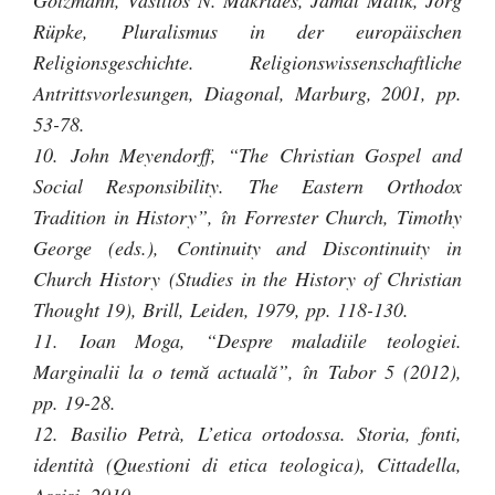
Gotzmann, Vasilios N. Makrides, Jamal Malik, Jörg
Rüpke, Pluralismus in der europäischen
Religionsgeschichte. Religionswissenschaftliche
Antrittsvorlesungen, Diagonal, Marburg, 2001, pp.
53-78.
10. John Meyendorff, “The Christian Gospel and
Social Responsibility. The Eastern Orthodox
Tradition in History”, în Forrester Church, Timothy
George (eds.), Continuity and Discontinuity in
Church History (Studies in the History of Christian
Thought 19), Brill, Leiden, 1979, pp. 118-130.
11. Ioan Moga, “Despre maladiile teologiei.
Marginalii la o temă actuală”, în Tabor 5 (2012),
pp. 19-28.
12. Basilio Petrà, L’etica ortodossa. Storia, fonti,
identità (Questioni di etica teologica), Cittadella,