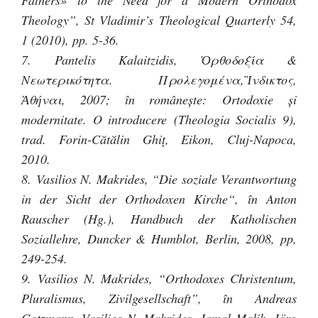
Fathers» to the Need for a Modern Orthodox
Theology”, St Vladimir’s Theological Quarterly 54,
1 (2010), pp. 5-36.
7. Pantelis Kalaitzidis, Ὀρθοδοξία &
Νεωτερικότητα. Προλεγομένα,Ἲνδικτος,
Ἀθήναι, 2007; în româneşte: Ortodoxie şi
modernitate. O introducere (Theologia Socialis 9),
trad. Forin-Cătălin Ghiţ, Eikon, Cluj-Napoca,
2010.
8. Vasilios N. Makrides, “Die soziale Verantwortung
in der Sicht der Orthodoxen Kirche“, în Anton
Rauscher (Hg.), Handbuch der Katholischen
Soziallehre, Duncker & Humblot, Berlin, 2008, pp,
249-254.
9. Vasilios N. Makrides, “Orthodoxes Christentum,
Pluralismus, Zivilgesellschaft”, în Andreas