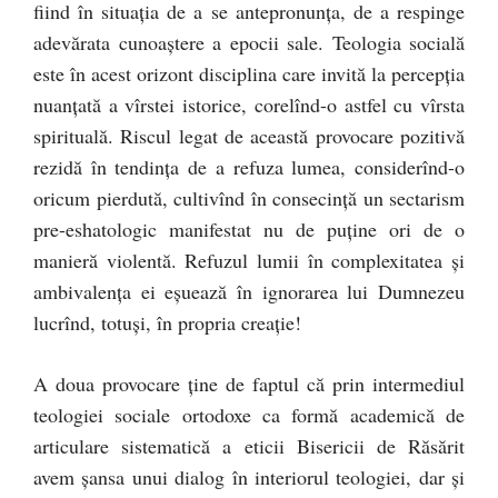
fiind în situaţia de a se antepronunţa, de a respinge
adevărata cunoaştere a epocii sale. Teologia socială
este în acest orizont disciplina care invită la percepţia
nuanţată a vîrstei istorice, corelînd-o astfel cu vîrsta
spirituală. Riscul legat de această provocare pozitivă
rezidă în tendinţa de a refuza lumea, considerînd-o
oricum pierdută, cultivînd în consecinţă un sectarism
pre-eshatologic manifestat nu de puţine ori de o
manieră violentă. Refuzul lumii în complexitatea şi
ambivalenţa ei eşuează în ignorarea lui Dumnezeu
lucrînd, totuşi, în propria creaţie!
A doua provocare ţine de faptul că prin intermediul
teologiei sociale ortodoxe ca formă academică de
articulare sistematică a eticii Bisericii de Răsărit
avem şansa unui dialog în interiorul teologiei, dar şi