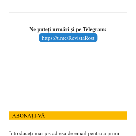
binele comun. Întîrzierea pe
care…
Ne puteți urmări și pe Telegram:
https://t.me/RevistaRost
ABONAȚI-VĂ
Introduceți mai jos adresa de email pentru a primi