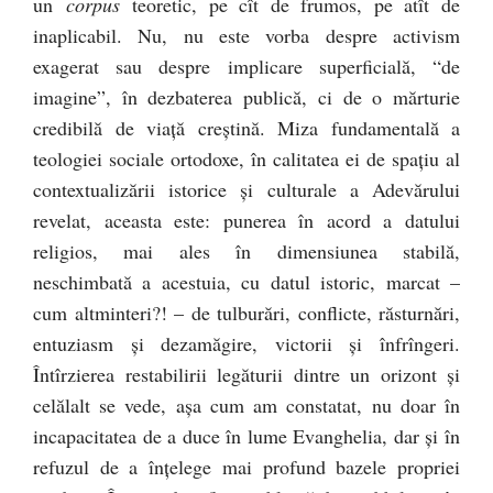
un
corpus
teoretic, pe cît de frumos, pe atît de
inaplicabil. Nu, nu este vorba despre activism
exagerat sau despre implicare superficială, “de
imagine”, în dezbaterea publică, ci de o mărturie
credibilă de viaţă creştină. Miza fundamentală a
teologiei sociale ortodoxe, în calitatea ei de spaţiu al
contextualizării istorice şi culturale a Adevărului
revelat, aceasta este: punerea în acord a datului
religios, mai ales în dimensiunea stabilă,
neschimbată a acestuia, cu datul istoric, marcat –
cum altminteri?! – de tulburări, conflicte, răsturnări,
entuziasm şi dezamăgire, victorii şi înfrîngeri.
Întîrzierea restabilirii legăturii dintre un orizont şi
celălalt se vede, aşa cum am constatat, nu doar în
incapacitatea de a duce în lume Evanghelia, dar şi în
refuzul de a înţelege mai profund bazele propriei