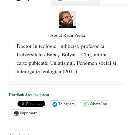
About Radu Preda
Doctor în teologie, publicist, profesor la
Universitatea Babeş-Bolyai – Cluj, ultima
carte pubicată: Uniatismul. Fenomen social și
interogație teologică (2011).
Comunismul şi cultura memoriei
- 30
Distribuie dacă ți-a plăcut
ianuarie 2013
Telegram
WhatsApp
Teze social – teologice (III)
- 9 septembrie
Imprimare
2012
Teze social – teologice (II)
- 6 septembrie
2012