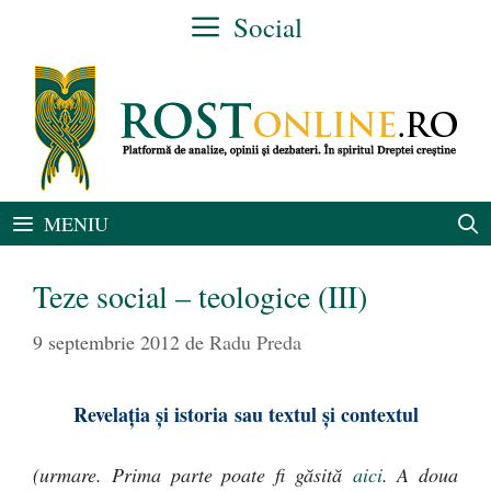
Sari
Social
la
conținut
MENIU
Teze social – teologice (III)
9 septembrie 2012
de
Radu Preda
Revelaţia şi istoria
sau textul şi contextul
(urmare.
Prima parte poate fi găsită
aici
. A doua