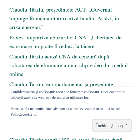
Claudiu Târziu, președintele ACT: „Guvernul
împinge România dintr-o criză în alta. Astăzi, în
criza energiei.”
Protest împotriva abuzurilor CNA: „Libertatea de
exprimare nu poate fi redusă la tăcere
Claudiu Târziu acuză CNA de cenzură după
solicitarea de eliminare a unui clip video din mediul
online
Claudiu Târziu, europarlamentar și președinte
Confidențialitate și cookie-uri: acest site folosește cookie-uri. Dacă continui să
Acțiunea Conservatoare: „Dacă România își
folosești acest site web, ești de acord cu utilizarea lor.
abandonează ciobanii, își abandonează o parte din
Pentru a afla mai multe, inclusiv cum să controlezi cookie-urile, uită-te aici:
suflet”
Politică cookie-uri
Conducerea Acțiunii Conservatoare, la Aiud, în
campania națională pentru abrogarea Legii Vexler
Claudiu Târziu acuză USR că atacă Biserica după