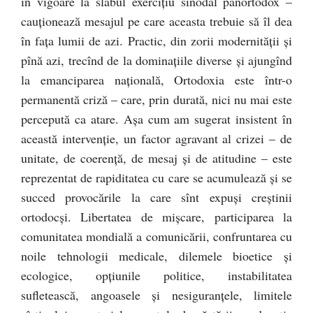
în vigoare la slabul exerciţiu sinodal panortodox –
cauţionează mesajul pe care aceasta trebuie să îl dea
în faţa lumii de azi. Practic, din zorii modernităţii şi
pînă azi, trecînd de la dominaţiile diverse şi ajungînd
la emanciparea naţională, Ortodoxia este într-o
permanentă criză – care, prin durată, nici nu mai este
percepută ca atare. Aşa cum am sugerat insistent în
această intervenţie, un factor agravant al crizei – de
unitate, de coerenţă, de mesaj şi de atitudine – este
reprezentat de rapiditatea cu care se acumulează şi se
succed provocările la care sînt expuşi creştinii
ortodocşi. Libertatea de mişcare, participarea la
comunitatea mondială a comunicării, confruntarea cu
noile tehnologii medicale, dilemele bioetice şi
ecologice, opţiunile politice, instabilitatea
sufletească, angoasele şi nesiguranţele, limitele