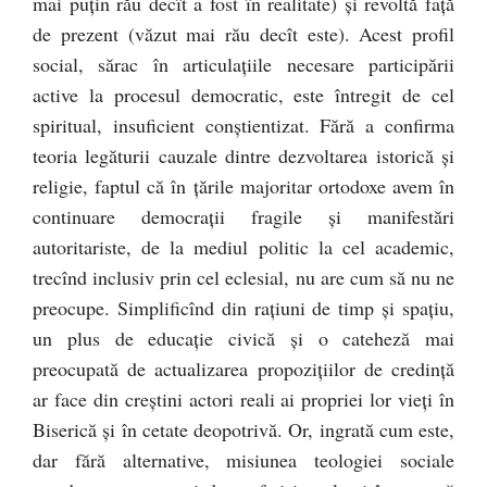
mai puţin rău decît a fost în realitate) şi revoltă faţă
de prezent (văzut mai rău decît este). Acest profil
social, sărac în articulaţiile necesare participării
active la procesul democratic, este întregit de cel
spiritual, insuficient conştientizat. Fără a confirma
teoria legăturii cauzale dintre dezvoltarea istorică şi
religie, faptul că în ţările majoritar ortodoxe avem în
continuare democraţii fragile şi manifestări
autoritariste, de la mediul politic la cel academic,
trecînd inclusiv prin cel eclesial, nu are cum să nu ne
preocupe. Simplificînd din raţiuni de timp şi spaţiu,
un plus de educaţie civică şi o cateheză mai
preocupată de actualizarea propoziţiilor de credinţă
ar face din creştini actori reali ai propriei lor vieţi în
Biserică şi în cetate deopotrivă. Or, ingrată cum este,
dar fără alternative, misiunea teologiei sociale