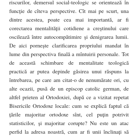
riscurilor, demersul social-teologic se orientează în
funcţie de cîteva perspective. Cît mai pe scurt, una
dintre acestea, poate cea mai importantă, ar fi
corectarea mentalităţii cotidiene a creştinului care
oscilează între autocompătimire şi denigrarea lumii.
De aici porneşte clarificarea propriului mandat în
lume din perspectiva finală a mîntuirii personale. Tot
de această schimbare de mentalitate teologică
practică ar putea depinde găsirea unui răspuns la
întrebarea, pe care am citat-o de nenumărate ori, cu
alte ocazii, pusă de un episcop catolic german, de
altfel prieten al Ortodoxiei, după ce a vizitat repetat
Bisericile Ortodoxe locale: cum se explică faptul că
ţările majoritar ortodoxe sînt, cel puţin potrivit
statisticilor, şi majoritar corupte? Nu este un atac
perfid la adresa noastră, cum ar fi unii înclinaţi să