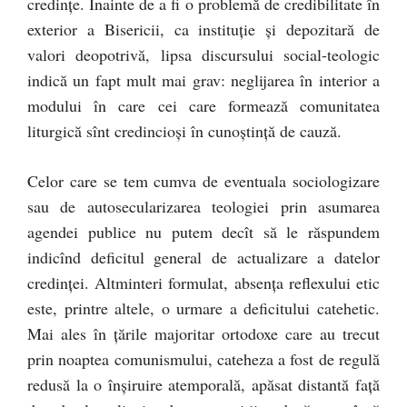
credinţe. Înainte de a fi o problemă de credibilitate în
exterior a Bisericii, ca instituţie şi depozitară de
valori deopotrivă, lipsa discursului social-teologic
indică un fapt mult mai grav: neglijarea în interior a
modului în care cei care formează comunitatea
liturgică sînt credincioşi în cunoştinţă de cauză.
Celor care se tem cumva de eventuala sociologizare
sau de autosecularizarea teologiei prin asumarea
agendei publice nu putem decît să le răspundem
indicînd deficitul general de actualizare a datelor
credinţei. Altminteri formulat, absenţa reflexului etic
este, printre altele, o urmare a deficitului catehetic.
Mai ales în ţările majoritar ortodoxe care au trecut
prin noaptea comunismului, cateheza a fost de regulă
redusă la o înşiruire atemporală, apăsat distantă faţă