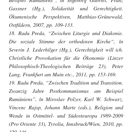
Beispiel Rumäniens”, în Ingeborg Gabriel, Franz
Gassner (Hg.), Solidarität und Gerechtigkeit.
Ökumenische Perspektiven, Matthias-Grünewald,
Ostfildern, 2007, pp. 109-133.
18. Radu Preda, “Zwischen Liturgie und Diakonie.
Die soziale Stimme der orthodoxen Kirche“, în
Severin J. Lederhilger (Hg.), Gerechtigkeit will ich.
Christliche Provokation für die Ökonomie (Linzer
Philosophisch-Theologischen Beiträge 23), Peter
Lang, Frankfurt am Main etc., 2011, pp. 153-169.
19. Radu Preda, “Zwischen Tradition und Transition.
Zwanzig Jahre Postkommunismus am Beispiel
Rumäniens”, în Miroslav Polzer, Karl W. Schwarz,
Vincenc Rajsp, Johann Marte (eds.), Religion und
Wende in Ostmittel- und Südosteuropa 1989-2009
(Pro Oriente 33), Tyrolia, Innsbruck/Wien, 2010, pp.