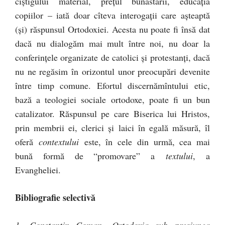
cîştigului material, preţul bunăstării, educaţia
copiilor – iată doar cîteva interogaţii care aşteaptă
(şi) răspunsul Ortodoxiei. Acesta nu poate fi însă dat
dacă nu dialogăm mai mult între noi, nu doar la
conferinţele organizate de catolici şi protestanţi, dacă
nu ne regăsim în orizontul unor preocupări devenite
între timp comune. Efortul discernămîntului etic,
bază a teologiei sociale ortodoxe, poate fi un bun
catalizator. Răspunsul pe care Biserica lui Hristos,
prin membrii ei, clerici şi laici în egală măsură, îl
oferă
contextului
este, în cele din urmă, cea mai
bună formă de “promovare” a
textului
, a
Evangheliei.
Bibliografie selectivă