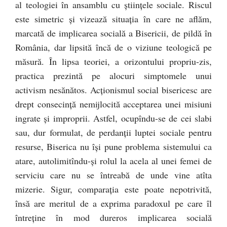
al teologiei în ansamblu cu ştiinţele sociale. Riscul
este simetric şi vizează situaţia în care ne aflăm,
marcată de implicarea socială a Bisericii, de pildă în
România, dar lipsită încă de o viziune teologică pe
măsură. În lipsa teoriei, a orizontului propriu-zis,
practica prezintă pe alocuri simptomele unui
activism nesănătos. Acţionismul social bisericesc are
drept consecinţă nemijlocită acceptarea unei misiuni
ingrate şi improprii. Astfel, ocupîndu-se de cei slabi
sau, dur formulat, de perdanţii luptei sociale pentru
resurse, Biserica nu îşi pune problema sistemului ca
atare, autolimitîndu-şi rolul la acela al unei femei de
serviciu care nu se întreabă de unde vine atîta
mizerie. Sigur, comparaţia este poate nepotrivită,
însă are meritul de a exprima paradoxul pe care îl
întreţine în mod dureros implicarea socială