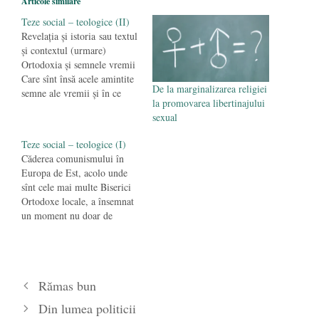
Articole similare
Teze social – teologice (II)
Revelaţia şi istoria sau textul
şi contextul (urmare)
Ortodoxia şi semnele vremii
Care sînt însă acele amintite
De la marginalizarea religiei
semne ale vremii şi în ce
la promovarea libertinajului
măsură afectează citirea sau
sexual
necitirea lor Ortodoxia
actuală? Înainte de orice,
Teze social – teologice (I)
revenind insistent la
Căderea comunismului în
consecinţele pe care le are
Europa de Est, acolo unde
Întruparea ca moment
sînt cele mai multe Biserici
definitoriu al Bisericii,
Ortodoxe locale, a însemnat
istoria în ansamblul…
un moment nu doar de
reparaţie istorică, dar mai
ales începutul efortului de
(re)învăţare a regulilor
jocului democratic, a
Rămas bun
raportului dintre libertate şi
responsabilitate, dintre
Din lumea politicii
prosperitatea personală şi