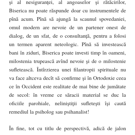
şi al nesiguranţei, al angoaselor şi rătăcirilor,
Biserica nu poate răspunde doar cu instrumentele de
pînă acum. Pînă să ajungă la scaunul spovedaniei,
omul modern are nevoie de un partener onest de
dialog, de un sfat, de o consultanţă, pentru a folosi
un termen aparent neteologic. Pînă să investească
bani în ziduri, Biserica poate investi timp în oameni,
milostenia trupească avînd nevoie şi de o milostenie
sufletească. Întîrzierea unei filantropii spirituale nu
va face altceva decît să confirme şi în Ortodoxie ceea
ce în Occident este realitate de mai bine de jumătate
de secol: în vreme ce săracii material se duc la
oficiile parohiale, neliniştiţii sufleteşti îşi caută
remediul la psiholog sau psihanalist!
În fine, tot cu titlu de perspectivă, adică de jalon