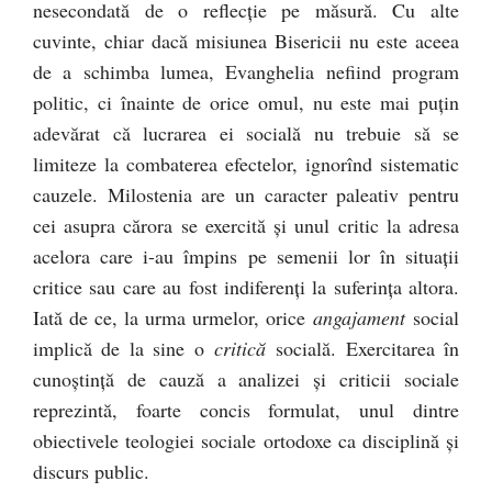
nesecondată de o reflecţie pe măsură. Cu alte
cuvinte, chiar dacă misiunea Bisericii nu este aceea
de a schimba lumea, Evanghelia nefiind program
politic, ci înainte de orice omul, nu este mai puţin
adevărat că lucrarea ei socială nu trebuie să se
limiteze la combaterea efectelor, ignorînd sistematic
cauzele. Milostenia are un caracter paleativ pentru
cei asupra cărora se exercită şi unul critic la adresa
acelora care i-au împins pe semenii lor în situaţii
critice sau care au fost indiferenţi la suferinţa altora.
Iată de ce, la urma urmelor, orice
angajament
social
implică de la sine o
critică
socială. Exercitarea în
cunoştinţă de cauză a analizei şi criticii sociale
reprezintă, foarte concis formulat, unul dintre
obiectivele teologiei sociale ortodoxe ca disciplină şi
discurs public.