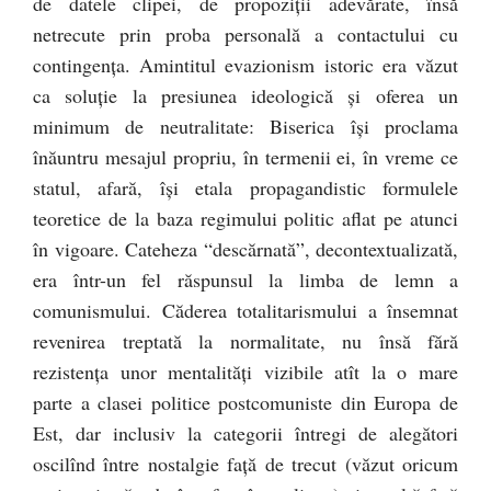
de datele clipei, de propoziţii adevărate, însă
netrecute prin proba personală a contactului cu
contingenţa. Amintitul evazionism istoric era văzut
ca soluţie la presiunea ideologică şi oferea un
minimum de neutralitate: Biserica îşi proclama
înăuntru mesajul propriu, în termenii ei, în vreme ce
statul, afară, îşi etala propagandistic formulele
teoretice de la baza regimului politic aflat pe atunci
în vigoare. Cateheza “descărnată”, decontextualizată,
era într-un fel răspunsul la limba de lemn a
comunismului. Căderea totalitarismului a însemnat
revenirea treptată la normalitate, nu însă fără
rezistenţa unor mentalităţi vizibile atît la o mare
parte a clasei politice postcomuniste din Europa de
Est, dar inclusiv la categorii întregi de alegători
oscilînd între nostalgie faţă de trecut (văzut oricum