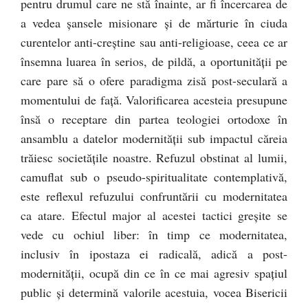
pentru drumul care ne stă înainte, ar fi încercarea de
a vedea şansele misionare şi de mărturie în ciuda
curentelor anti-creştine sau anti-religioase, ceea ce ar
însemna luarea în serios, de pildă, a oportunităţii pe
care pare să o ofere paradigma zisă post-seculară a
momentului de faţă. Valorificarea acesteia presupune
însă o receptare din partea teologiei ortodoxe în
ansamblu a datelor modernităţii sub impactul căreia
trăiesc societăţile noastre. Refuzul obstinat al lumii,
camuflat sub o pseudo-spiritualitate contemplativă,
este reflexul refuzului confruntării cu modernitatea
ca atare. Efectul major al acestei tactici greşite se
vede cu ochiul liber: în timp ce modernitatea,
inclusiv în ipostaza ei radicală, adică a post-
modernităţii, ocupă din ce în ce mai agresiv spaţiul
public şi determină valorile acestuia, vocea Bisericii