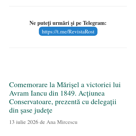
Ne puteți urmări și pe Telegram:
https://t.me/RevistaRost
Comemorare la Mărișel a victoriei lui
Avram Iancu din 1849. Acțiunea
Conservatoare, prezentă cu delegații
din șase județe
13 iulie 2026
de
Ana Mircescu