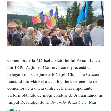
Comemorare la Mărișel a victoriei lui Avram Iancu
din 1849. Acțiunea Conservatoare, prezentă cu
delegații din șase județe Mărișel, Cluj – La Crucea
Iancului din Mărișel a avut loc, ieri, ceremonia de
comemorare a uneia dintre cele mai importante
victorii obținute de moții conduși de Avram Iancu în
timpul Revoluției de la 1848–1849. La 5 …
[Mai
mult…]