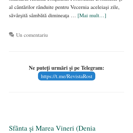
al cântărilor rânduite pentru Vecernia aceleiași zile,
săvârșită sâmbătă dimineața …
[Mai mult…]
Un comentariu
Ne puteți urmări și pe Telegram:
https://t.me/RevistaRost
Sfânta și Marea Vineri (Denia