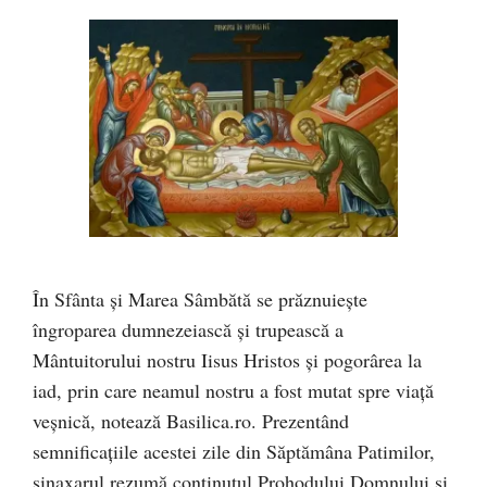
În Sfânta și Marea Sâmbătă se prăznuiește
îngroparea dumnezeiască și trupească a
Mântuitorului nostru Iisus Hristos și pogorârea la
iad, prin care neamul nostru a fost mutat spre viață
veșnică, notează Basilica.ro. Prezentând
semnificațiile acestei zile din Săptămâna Patimilor,
sinaxarul rezumă conținutul Prohodului Domnului și