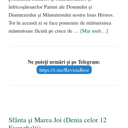
înfricoşătoarelor Patimi ale Domnului şi
Dumnezeului şi Mântuitorului nostru lisus Hristos.
Tot în această zi se face pomenire de mărturisirea
mântuitoare făcută pe cruce de …
[Mai mult…]
Ne puteți urmări și pe Telegram:
https://t.me/RevistaRost
Sfânta și Marea Joi (Denia celor 12
Evanghelii)