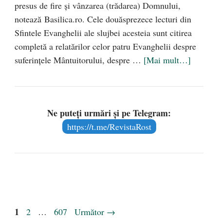
presus de fire şi vânzarea (trădarea) Domnului,
notează Basilica.ro. Cele douăsprezece lecturi din
Sfintele Evanghelii ale slujbei acesteia sunt citirea
completă a relatărilor celor patru Evanghelii despre
suferinţele Mântuitorului, despre …
[Mai mult…]
Ne puteți urmări și pe Telegram:
https://t.me/RevistaRost
Pagina
1
Pagina
Pagina
2
…
607
Următor
→