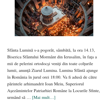
Sfânta Lumină s‑a pogorât, sâmbătă, la ora 14.13,
Biserica Sfântului Mormânt din Ierusalim, în fața a
mii de pelerini ortodocși veniți din toate colțurile
lumii, anunță Ziarul Lumina. Lumina Sfântă ajunge
în România în jurul orei 18:00. Va fi adusă de către
părintele arhimandrit Ioan Meiu, Superiorul
Așezămintelor Patriarhiei Române la Locurile Sfinte,
urmând să …
[Mai mult…]