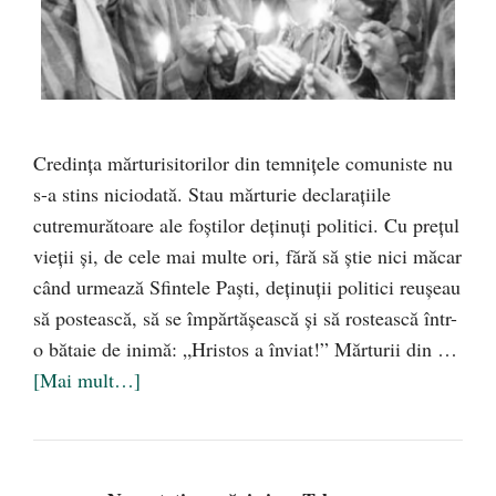
Credința mărturisitorilor din temnițele comuniste nu
s-a stins niciodată. Stau mărturie declarațiile
cutremurătoare ale foștilor deținuți politici. Cu prețul
vieții și, de cele mai multe ori, fără să știe nici măcar
când urmează Sfintele Paști, deținuții politici reușeau
să postească, să se împărtășească și să rostească într-
o bătaie de inimă: „Hristos a înviat!” Mărturii din …
[Mai mult…]