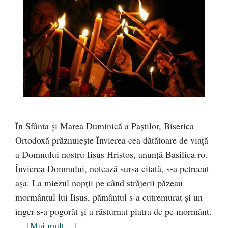
În Sfânta și Marea Duminică a Paștilor, Biserica
Ortodoxă prăznuiește Învierea cea dătătoare de viață
a Domnului nostru Iisus Hristos, anunță Basilica.ro.
Învierea Domnului, notează sursa citată, s-a petrecut
așa: La miezul nopții pe când străjerii păzeau
mormântul lui Iisus, pământul s-a cutremurat și un
înger s-a pogorât și a răsturnat piatra de pe mormânt.
…
[Mai mult…]