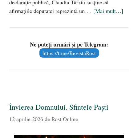
declarație publică, Claudiu Târziu susține că
afirmațiile deputatei reprezintă un …
[Mai mult…]
Ne puteți urmări și pe Telegram:
https://t.me/RevistaRost
Învierea Domnului. Sfintele Paști
12 aprilie 2026
de
Rost Online