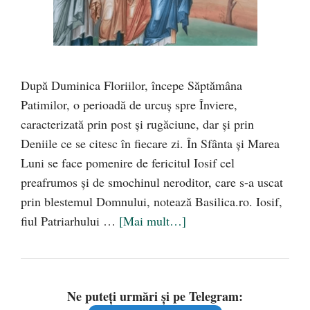
După Duminica Floriilor, începe Săptămâna
Patimilor, o perioadă de urcuș spre Înviere,
caracterizată prin post și rugăciune, dar și prin
Deniile ce se citesc în fiecare zi. În Sfânta şi Marea
Luni se face pomenire de fericitul Iosif cel
preafrumos şi de smochinul neroditor, care s-a uscat
prin blestemul Domnului, notează Basilica.ro. Iosif,
fiul Patriarhului …
[Mai mult…]
Ne puteți urmări și pe Telegram: