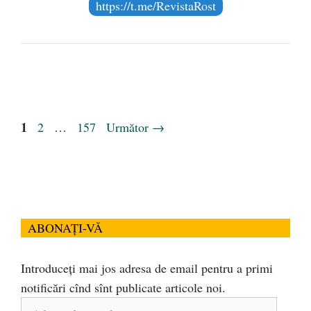
https://t.me/RevistaRost
Pagina
1
Pagina
Pagina
2
…
157
Următor
→
ABONAȚI-VĂ
Introduceți mai jos adresa de email pentru a primi
notificări cînd sînt publicate articole noi.
Adresa