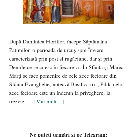
După Duminica Floriilor, începe Săptămâna
Patimilor, o perioadă de urcuș spre Înviere,
caracterizată prin post și rugăciune, dar și prin
Deniile ce se citesc în fiecare zi. În Sfânta şi Marea
Marți se face pomenire de cele zece fecioare din
Sfânta Evanghelie, notează Basilica.ro. „Pilda celor
zece fecioare este un îndemn la priveghere, la
trezvie, …
[Mai mult…]
Ne puteți urmări și pe Telegram: