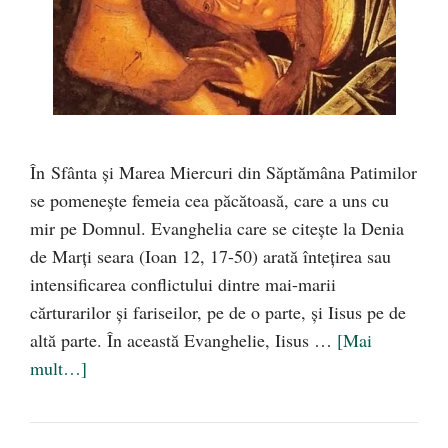
În Sfânta și Marea Miercuri din Săptămâna Patimilor
se pomenește femeia cea păcătoasă, care a uns cu
mir pe Domnul. Evanghelia care se citește la Denia
de Marți seara (Ioan 12, 17-50) arată întețirea sau
intensificarea conflictului dintre mai-marii
cărturarilor și fariseilor, pe de o parte, și Iisus pe de
altă parte. În această Evanghelie, Iisus …
[Mai
mult…]