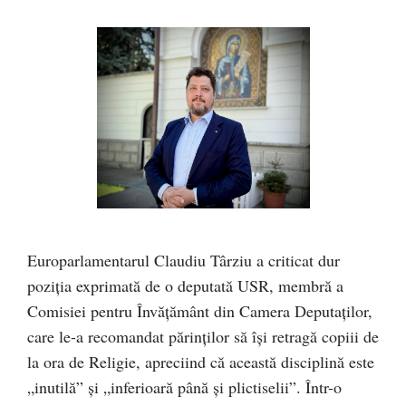
Europarlamentarul Claudiu Târziu a criticat dur
poziția exprimată de o deputată USR, membră a
Comisiei pentru Învățământ din Camera Deputaților,
care le-a recomandat părinților să își retragă copiii de
la ora de Religie, apreciind că această disciplină este
„inutilă” și „inferioară până și plictiselii”. Într-o