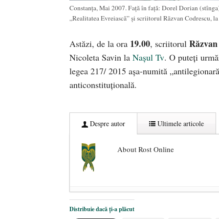
Constanţa, Mai 2007. Faţă în faţă: Dorel Dorian (stînga),
„Realitatea Evreiască” şi scriitorul Răzvan Codrescu, la 
19.00
Răzvan
Astăzi, de la ora
, scriitorul
Nicoleta Savin la
Naşul Tv
. O puteţi urmă
legea 217/ 2015 aşa-numită „antilegionară”
anticonstituţională.
Despre autor
Ultimele articole
About Rost Online
Dezvăluiri cutremurătoare despre 
Distribuie dacă ți-a plăcut
Statul care servește Națiunea
- 21 