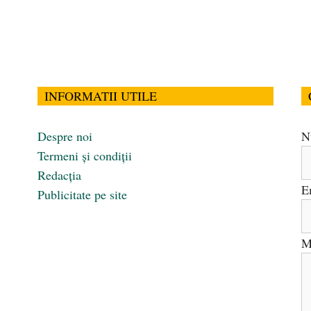
INFORMATII UTILE
Despre noi
N
Termeni și condiții
Redacția
E
Publicitate pe site
M