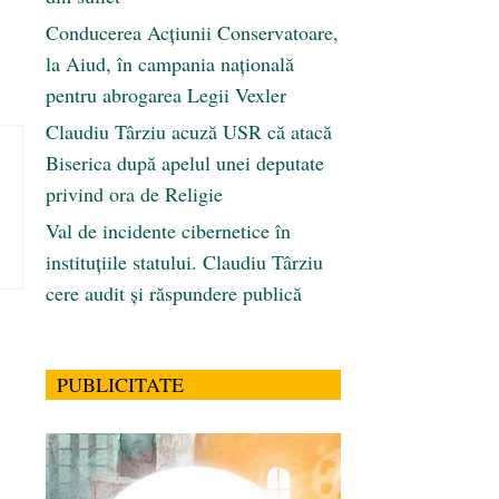
Conducerea Acțiunii Conservatoare,
la Aiud, în campania națională
pentru abrogarea Legii Vexler
Claudiu Târziu acuză USR că atacă
Biserica după apelul unei deputate
privind ora de Religie
Val de incidente cibernetice în
instituțiile statului. Claudiu Târziu
cere audit și răspundere publică
PUBLICITATE