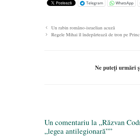
Telegram
WhatsApp
Legea Vexler produce efecte. Bustu
Un rabin româno-israelian acuză
Regele Mihai îl îndepărtează de tron pe Princ
Ne puteți urmări 
Un comentariu la „Răzvan Codr
„legea antilegionară””