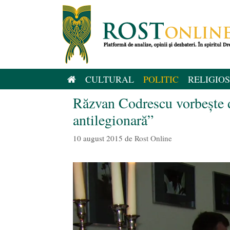
Sari
la
conținut
CULTURAL
POLITIC
RELIGIOS
Răzvan Codrescu vorbeşte d
antilegionară”
10 august 2015
de
Rost Online