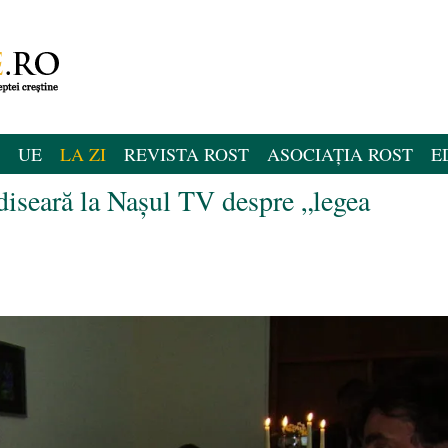
UE
LA ZI
REVISTA ROST
ASOCIAȚIA ROST
E
iseară la Naşul TV despre „legea