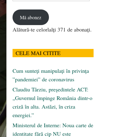
email
Mă abonez
Alătură-te celorlalți 371 de abonați.
CELE MAI CITITE
Cum sunteți manipulați în privința
”pandemiei” de coronavirus
Claudiu Târziu, președintele ACT:
„Guvernul împinge România dintr-o
criză în alta. Astăzi, în criza
energiei.”
Ministerul de Interne: Noua carte de
identitate fără cip NU este