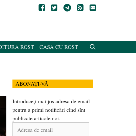
DITURA ROST
CASA CU ROST
ABONAȚI-VĂ
Introduceți mai jos adresa de email
pentru a primi notificări cînd sînt
publicate articole noi.
Adresa
de