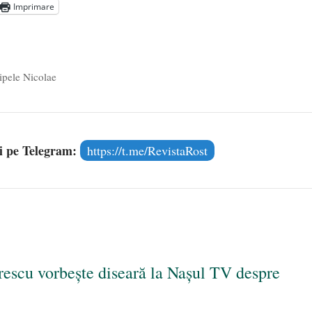
Imprimare
l poetului Octavian Goga, înlăturat din Iași
- 16 aprilie 2026
ipele Nicolae
și pe Telegram:
https://t.me/RevistaRost
escu vorbeşte diseară la Naşul TV despre