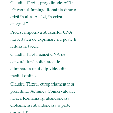
Claudiu Târziu, președintele ACT:
„Guvernul împinge România dintr-o
criză în alta. Astăzi, în criza
energiei.”
Protest împotriva abuzurilor CNA:
„Libertatea de exprimare nu poate fi
redusă la tăcere
Claudiu Târziu acuză CNA de
cenzură după solicitarea de
eliminare a unui clip video din
mediul online
Claudiu Târziu, europarlamentar și
președinte Acțiunea Conservatoare:
„Dacă România își abandonează
ciobanii, își abandonează o parte
din suflet”