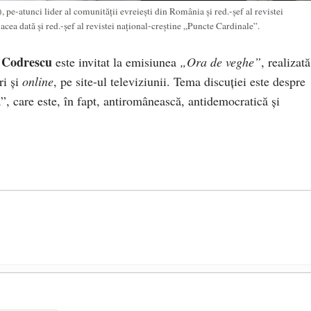
 pe-atunci lider al comunităţii evreieşti din România şi red.-şef al revistei
acea dată şi red.-şef al revistei naţional-creştine „Puncte Cardinale”.
 Codrescu
este invitat la emisiunea
„Ora de veghe”
, realizat
ri şi
online
, pe site-ul televiziunii. Tema discuţiei este despre
, care este, în fapt, antiromânească, antidemocratică şi
președintele Ucrainei, Volodymyr Zelensky
- 13 mai 2026
aprilie 2026