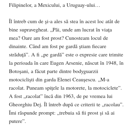
Filipinelor, a Mexicului, a Uruguay-ului…
Îl întreb cum de și-a ales să stea în acest loc atât de
bine supravegheat. „Păi, unde am lucrat în viața
mea? Oare am fost prost? Cunosteam locul de
dinainte. Când am fost pe gardă știam fiecare
străduță”. A fi „pe gardă” este o expresie care trimite
la perioada în care Eugen Arsenie, născut în 1948, în
Botoșani, a făcut parte dintre bodyguarzii
motocicliști din garda Elenei Ceaușescu. „M-a
racolat. Puneam spițele la motorete, la motociclete”.
A fost „racolat” încă din 1963, de pe vremea lui
Gheorghiu Dej. Îl întreb după ce criterii te „racolau”.
Îmi răspunde prompt: „trebuia să fii prost și să ai
putere”.