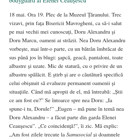
bodyguard al Elenei Ceaușescu
18 mai. Ora 19. Plec de la Muzeul Țăranului. Trec
vizavi, prin fața Bisericii Mavrogheni, ca să-i salut
pe mai vechii mei cunoscuți, Doru Alexandru și
Doru Marcu, oameni ai străzii. Nea Doru Alexandru
vorbește, mai într-o parte, cu un bătrân îmbrăcat de
sus până jos în blugi: șapcă, geacă, pantaloni, toate
albastre și uzate. Mic de statură, cu o privire de un
albastru spălăcit. E știrb și are o căutătură specifică
celui obișnuit să evalueze permanent oamenii și
situațiile. Când mă apropii de el, mă întreabă: „Știi
ce am fost eu?” Se întoarce spre nea Doru: „Ia
spune-i tu, Dorule!” „Eugen – mă pune în temă nea
Doru Alexandru – a făcut parte din garda Elenei
Ceaușescu”. „Ce coincidență!”, îi zic. Mă explic:
„Am fost zilele trecute la
Samusocial
și doamnele