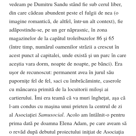
vedeam pe Dumitru Sandu stând fie sub cerul liber,
din care cădeau abundent peste el fulgii de nea (o
imagine romantică, de altfel, într-un alt context), fie
adăpostindu-se, pe un ger năprasnic, în zona
magazinelor de la capătul troleibuzelor 86 și 65
(între timp, numărul oamenilor străzii a crescut în
acest punct al capitalei, unde există și un parc în care
aceștia vara dorm, noapte de noapte, pe bănci). Era
ușor de recunoscut: permanent avea în jurul său
papornițe fel de fel, saci cu îmbrăcăminte, caserole
cu mâncarea primită de la locuitorii miloși ai
cartierului. Îmi era teamă că va muri înghețat, așa că
l-am condus cu mașina unui prieten la centrul de zi
al Asociației
Samusocial
. Acolo am întâlnit-o pentru
prima dată pe doamna Elena Adam, pe care aveam să
o revăd după debutul proiectului inițiat de Asociația