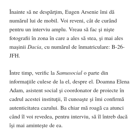
Înainte să ne despărțim, Eugen Arsenie îmi dă
numărul lui de mobil. Voi reveni, cât de curând
pentru un interviu amplu. Vreau să fac și niște
fotografii în zona în care a ales să stea, și mai ales
mașinii
Dacia
, cu numărul de înmatriculare: B-26-
JFH.
Între timp, verific la
Samusocial
o parte din
informațiile culese de la el, despre el. Doamna Elena
Adam, asistent social și coordonator de proiecte în
cadrul acestei instituții, îl cunoaște și îmi confirmă
autenticitatea cazului. Ba chiar mă roagă ca atunci
când îl voi revedea, pentru interviu, să îl întreb dacă
își mai amintește de ea.