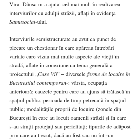
Vira. Dânsa m-a ajutat cel mai mult în realizarea
interviurilor cu adulții străzii, aflați în evidența
Samusocial
-ului.
Interviurile semistructurate au avut ca punct de
plecare un chestionar în care apăreau întrebări
variate care vizau mai multe aspecte ale vieții în
stradă, aflate în conexiune cu tema generală a
proiectului „
Case Vii
” – diversele
forme de locuire în
Bucureștiul contemporan
-: vârsta, ocupația
anterioară; cauzele pentru care au ajuns să trăiască în
spațiul public; perioada de timp petrecută în spațiul
public; modalitățile proprii de locuire (zonele din
București în care au locuit oamenii străzii și în care
s-au simțit protejați sau periclitați; tipurile de adăpost
prin care au trecut; dacă au fost sau nu într-un