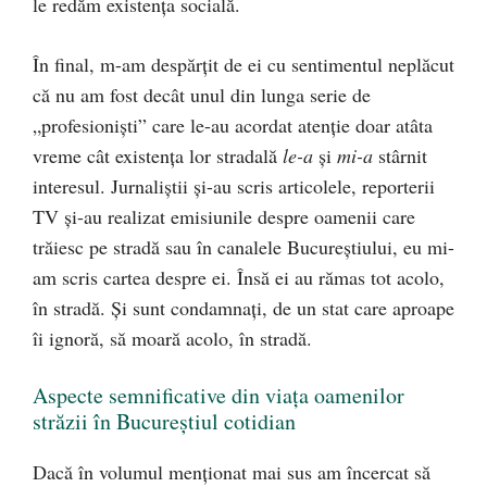
le redăm existența socială.
În final, m-am despărțit de ei cu sentimentul neplăcut
că nu am fost decât unul din lunga serie de
„profesioniști” care le-au acordat atenție doar atâta
vreme cât existența lor stradală
le-a
și
mi-a
stârnit
interesul. Jurnaliștii și-au scris articolele, reporterii
TV și-au realizat emisiunile despre oamenii care
trăiesc pe stradă sau în canalele Bucureștiului, eu mi-
am scris cartea despre ei. Însă ei au rămas tot acolo,
în stradă. Și sunt condamnați, de un stat care aproape
îi ignoră, să moară acolo, în stradă.
Aspecte semnificative din viața oamenilor
străzii în Bucureștiul cotidian
Dacă în volumul menționat mai sus am încercat să