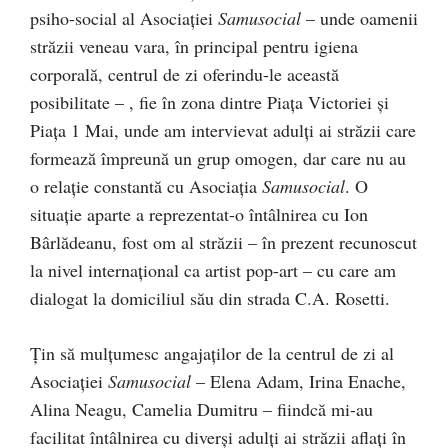
psiho-social al Asociației
Samusocial
– unde oamenii
străzii veneau vara, în principal pentru igiena
corporală, centrul de zi oferindu-le această
posibilitate – , fie în zona dintre Piața Victoriei și
Piața 1 Mai, unde am intervievat adulți ai străzii care
formează împreună un grup omogen, dar care nu au
o relație constantă cu Asociația
Samusocial
. O
situație aparte a reprezentat-o întâlnirea cu Ion
Bârlădeanu, fost om al străzii – în prezent recunoscut
la nivel internațional ca artist pop-art – cu care am
dialogat la domiciliul său din strada C.A. Rosetti.
Țin să mulțumesc angajaților de la centrul de zi al
Asociației
Samusocial
– Elena Adam, Irina Enache,
Alina Neagu, Camelia Dumitru – fiindcă mi-au
facilitat întâlnirea cu diverși adulți ai străzii aflați în