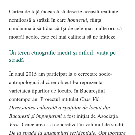
Cartea de față încearcă să descrie această realitate
nemiloasă a străzii în care
homlesul
, ființa
condamnată să trăiască (și de cele mai multe ori, să
moară) acolo, este cel mai calificat să ne inițieze.
Un teren etnografic inedit și dificil: viața pe
stradă
În anul 2015 am participat la o cercetare socio-
antropologică al cărei obiect l-a reprezentat
varietatea tipurilor de locuire în Bucureștiul
contemporan. Proiectul intitulat
Case Vii.
Diversitatea culturală a spațiilor de locuit din
București și împrejurimi
a fost inițiat de Asociația
Vira
. Cercetarea s-a concretizat în volumul de studii
De la stradă la ansambluri rezidențiale. Opt ipostaze