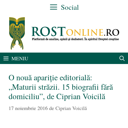
Sari
Social
la
conținut
MENIU
O nouă apariție editorială:
„Maturii străzii. 15 biografii fără
domiciliu”, de Ciprian Voicilă
17 noiembrie 2016
de
Ciprian Voicilă