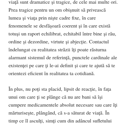
viață sunt dramatice și tragice, de cele mai multe ori.
Prea tragice pentru un om obișnuit să privească
lumea și viața prin niște cadre fixe, în care
fenomenele se desfășoară coerent și în care există
totuși un raport echilibrat, echitabil între bine și rău,
ordine și dezordine, virtute și abjecție. Contactul
îndelungat cu realitatea străzii îți poate răsturna
alarmant sistemul de referință, punctele cardinale ale
existenței pe care ți le-ai definit și care te ajută să te
orientezi eficient în realitatea ta cotidiană.
În plus, nu poți sta placid, lipsit de reacție, în fața
unui om care ți se plânge că nu are bani să își
cumpere medicamentele absolut necesare sau care îți
mărturisește, plângând, că s-a săturat de viață. În
timp ce îl asculți, simți cum din adâncul sufletului