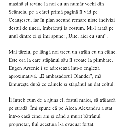
mașină și revine la noi cu un număr vechi din
Scânteia, pe a cărei primă pagină îl văd pe
Ceaușescu, iar în plan secund remarc niște indivizi
destul de tineri, îmbrăcați la costum. Mi-l arată pe
unul dintre ei și îmi spune: „Uite, aici eu sunt”.
Mai târziu, pe lângă noi trecu un străin cu un câine.
Este ora la care stăpânul său îl scoate la plimbare.
Eugen Arsenie i se adresează într-o engleză
aproximativă. „E ambasadorul Olandei”, mă
lămurește după ce câinele și stăpânul au dat colțul.
Îl întreb cum de a ajuns el, fostul maior, să trăiască
pe stradă. Îmi spune că pe Aleea Alexandru a stat
într-o casă cinci ani și când a murit bătrânul
proprietar, fiul acestuia l-a evacuat forțat.