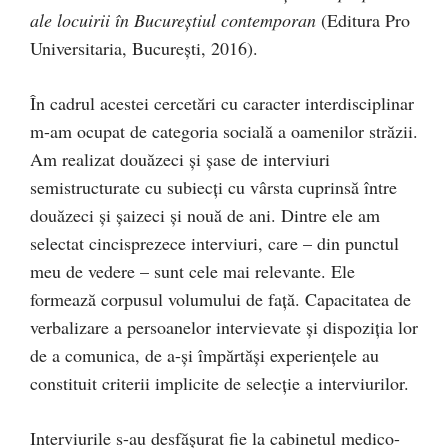
ale locuirii în Bucureștiul contemporan
(Editura Pro
Universitaria, București, 2016).
În cadrul acestei cercetări cu caracter interdisciplinar
m-am ocupat de categoria socială a oamenilor străzii.
Am realizat douăzeci și șase de interviuri
semistructurate cu subiecți cu vârsta cuprinsă între
douăzeci și șaizeci și nouă de ani. Dintre ele am
selectat cincisprezece interviuri, care – din punctul
meu de vedere – sunt cele mai relevante. Ele
formează corpusul volumului de față. Capacitatea de
verbalizare a persoanelor intervievate și dispoziția lor
de a comunica, de a-și împărtăși experiențele au
constituit criterii implicite de selecție a interviurilor.
Interviurile s-au desfășurat fie la cabinetul medico-