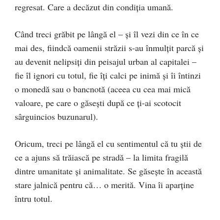
regresat. Care a decăzut din condiția umană.
Când treci grăbit pe lângă el – și îl vezi din ce în ce
mai des, fiindcă oamenii străzii s-au înmulțit parcă și
au devenit nelipsiți din peisajul urban al capitalei –
fie îl ignori cu totul, fie îți calci pe inimă și îi întinzi
o monedă sau o bancnotă (aceea cu cea mai mică
valoare, pe care o găsești după ce ți-ai scotocit
sârguincios buzunarul).
Oricum, treci pe lângă el cu sentimentul că tu știi de
ce a ajuns să trăiască pe stradă – la limita fragilă
dintre umanitate și animalitate. Se găsește în această
stare jalnică pentru că… o merită. Vina îi aparține
întru totul.