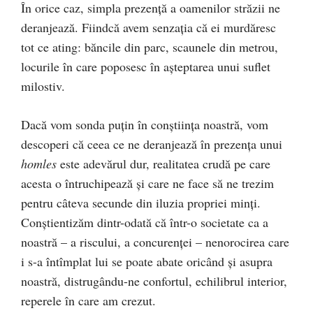
În orice caz, simpla prezență a oamenilor străzii ne
deranjează. Fiindcă avem senzația că ei murdăresc
tot ce ating: băncile din parc, scaunele din metrou,
locurile în care poposesc în așteptarea unui suflet
milostiv.
Dacă vom sonda puțin în conștiința noastră, vom
descoperi că ceea ce ne deranjează în prezența unui
homles
este adevărul dur, realitatea crudă pe care
acesta o întruchipează și care ne face să ne trezim
pentru câteva secunde din iluzia propriei minți.
Conștientizăm dintr-odată că într-o societate ca a
noastră – a riscului, a concurenței – nenorocirea care
i s-a întîmplat lui se poate abate oricând și asupra
noastră, distrugându-ne confortul, echilibrul interior,
reperele în care am crezut.