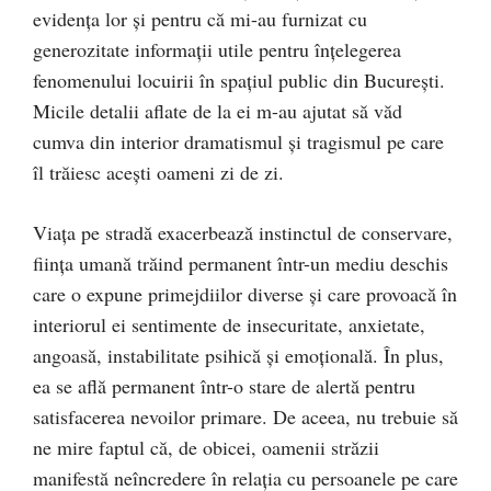
evidența lor și pentru că mi-au furnizat cu
generozitate informații utile pentru înțelegerea
fenomenului locuirii în spațiul public din București.
Micile detalii aflate de la ei m-au ajutat să văd
cumva din interior dramatismul și tragismul pe care
îl trăiesc acești oameni zi de zi.
Viața pe stradă exacerbează instinctul de conservare,
ființa umană trăind permanent într-un mediu deschis
care o expune primejdiilor diverse și care provoacă în
interiorul ei sentimente de insecuritate, anxietate,
angoasă, instabilitate psihică și emoțională. În plus,
ea se află permanent într-o stare de alertă pentru
satisfacerea nevoilor primare. De aceea, nu trebuie să
ne mire faptul că, de obicei, oamenii străzii
manifestă neîncredere în relația cu persoanele pe care