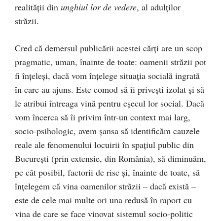
realității din
unghiul lor de vedere
, al adulților
străzii.
Cred că demersul publicării acestei cărți are un scop
pragmatic, uman, înainte de toate: oamenii străzii pot
fi înțeleși, dacă vom înțelege situația socială ingrată
în care au ajuns. Este comod să îi privești izolat și să
le atribui întreaga vină pentru eșecul lor social. Dacă
vom încerca să îi privim într-un context mai larg,
socio-psihologic, avem șansa să identificăm cauzele
reale ale fenomenului locuirii în spațiul public din
București (prin extensie, din România), să diminuăm,
pe cât posibil, factorii de risc și, înainte de toate, să
înțelegem că vina oamenilor străzii – dacă există –
este de cele mai multe ori una redusă în raport cu
vina de care se face vinovat sistemul socio-politic