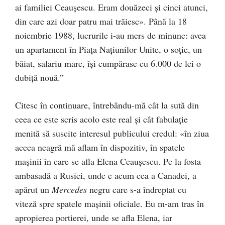
ai familiei Ceaușescu. Eram douăzeci și cinci atunci,
din care azi doar patru mai trăiesc». Până la 18
noiembrie 1988, lucrurile i-au mers de minune: avea
un apartament în Piața Națiunilor Unite, o soție, un
băiat, salariu mare, își cumpărase cu 6.000 de lei o
dubiță nouă.”
Citesc în continuare, întrebându-mă cât la sută din
ceea ce este scris acolo este real și cât fabulație
menită să suscite interesul publicului credul: «în ziua
aceea neagră mă aflam în dispozitiv, în spatele
mașinii în care se afla Elena Ceaușescu. Pe la fosta
ambasadă a Rusiei, unde e acum cea a Canadei, a
apărut un
Mercedes
negru care s-a îndreptat cu
viteză spre spatele mașinii oficiale. Eu m-am tras în
apropierea portierei, unde se afla Elena, iar