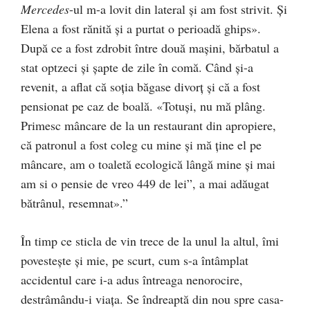
Mercedes
-ul m-a lovit din lateral și am fost strivit. Și
Elena a fost rănită și a purtat o perioadă ghips».
După ce a fost zdrobit între două mașini, bărbatul a
stat optzeci și șapte de zile în comă. Când și-a
revenit, a aflat că soția băgase divorț și că a fost
pensionat pe caz de boală. «Totuși, nu mă plâng.
Primesc mâncare de la un restaurant din apropiere,
că patronul a fost coleg cu mine și mă ține el pe
mâncare, am o toaletă ecologică lângă mine și mai
am si o pensie de vreo 449 de lei”, a mai adăugat
bătrânul, resemnat».”
În timp ce sticla de vin trece de la unul la altul, îmi
povestește și mie, pe scurt, cum s-a întâmplat
accidentul care i-a adus întreaga nenorocire,
destrâmându-i viața. Se îndreaptă din nou spre casa-