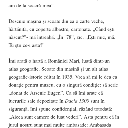
am de la soacră-mea”.
Descuie mașina și scoate din ea o carte veche,
hărtănită, cu coperte albastre, cartonate. „Când ești
născut?”- mă întreabă. „În ´78”, zic. „Ești mic, mă.
Tu știi ce-i asta?”
Îmi arată o hartă a României Mari, luată dintr-un
atlas geografic. Scoate din mașină și un alt atlas
geografic-istoric editat în 1935. Vrea să mi le dea ca
donație pentru muzeu, cu o singură condiție: să scrie
„donat de Arsenie Eugen”. Ca să îmi arate că
lucrurile sale depozitate în
Dacia 1300
sunt în
siguranță, îmi spune confidențial, râzând totodată:
„Aicea sunt camere de luat vederi”. Asta pentru că în
jurul nostru sunt mai multe ambasade: Ambasada