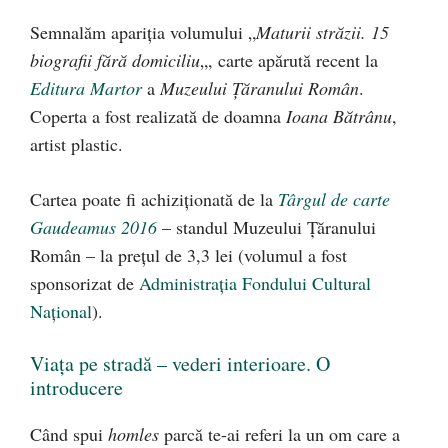
Semnalăm apariția volumului „
Maturii străzii. 15
biografii fără domiciliu
„, carte apărută recent la
Editura Martor
a
Muzeului Țăranului Român
.
Coperta a fost realizată de doamna
Ioana Bătrânu
,
artist plastic.
Cartea poate fi achiziționată de la
Târgul de carte
Gaudeamus 2016
– standul Muzeului Țăranului
Român – la prețul de 3,3 lei (volumul a fost
sponsorizat de
Administrația Fondului Cultural
Național
).
Viața pe stradă – vederi interioare. O
introducere
Când spui
homles
parcă te-ai referi la un om care a