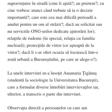
supraviețuire în stradă (cine îi ajută?; au prieteni?; cu
cine vorbesc atunci când trebuie să ia o decizie
importantă?; care este cea mai dificilă perioadă a
anului pentru un om al străzii?; dacă au solicitat sau
nu serviciile ONG-urilor dedicate ajutorării lor);
relațiile de rudenie (în special, relația cu familia
nucleară); proiecțiile de viitor (ce așteaptă de la
viitor?; dacă li s-ar oferi ocazia să locuiască într-o
zonă urbană a Bucureștiului, pe care ar alege-o?).
La unele interviuri m-a însoțit Anamaria Țigănuș
(studentă la sociologie la Universitatea București),
care a formulat diverse întrebări intervievaților iar,
ulterior, a transcris o parte din interviuri.
Observația directă a persoanelor cu care am