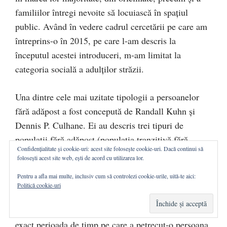
familiilor întregi nevoite să locuiască în spațiul
public. Având în vedere cadrul cercetării pe care am
întreprins-o în 2015, pe care l-am descris la
începutul acestei introduceri, m-am limitat la
categoria socială a adulților străzii.
Una dintre cele mai uzitate tipologii a persoanelor
fără adăpost a fost concepută de Randall Kuhn și
Dennis P. Culhane. Ei au descris trei tipuri de
populații fără adăpost (populația tranzitivă fără
Confidențialitate și cookie-uri: acest site folosește cookie-uri. Dacă continui să
adăpost, populația episodică fără adăpost și populația
folosești acest site web, ești de acord cu utilizarea lor.
cronică fără adăpost) și trei tipuri de „
homelessness
”:
Pentru a afla mai multe, inclusiv cum să controlezi cookie-urile, uită-te aici:
„
homelessness tranzitiv
”, „
homelessness episodic
”,
Politică cookie-uri
„
homelessness cronic
”. Criteriul care stă la baza
acestei tipologii îl reprezintă temporalitatea, mai
exact perioada de timp pe care a petrecut-o persoana