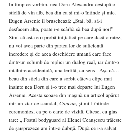
În timp ce vorbim, nea Doru Alexandru destupă o
sticlă de vin alb, bea din ea și mi-o întinde și mie.
Eugen Arsenie îl bruschează: „Stai, bă, să-i
desfacem alta, poate i-e scârbă să bea după noi!”
Simt că asta e o probă inițiatică pe care dacă o ratez,
nu voi avea parte din partea lor de suficientă
încredere și de acea deschidere umană care face
dintr-un schimb de replici un dialog real, iar dintr-o
întâlnire accidentală, una fertilă, cu sens . Așa că…
beau din sticla din care a sorbit câteva clipe mai
înainte nea Doru și i-o trec mai departe lui Eugen
Arsenie. Acesta scoase din mașină un articol apărut
într-un ziar de scandal,
Cancan
, și mi-l întinde
ceremonios, ca pe o carte de vizită. Citesc, cu glas
tare: „ Fostul bodyguard al Elenei Ceaușescu trăiește
de șaisprezece ani într-o dubiță. După ce i-a salvat