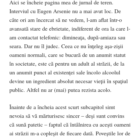
Aici se încheie pagina mea de jurnal de teren.
Interviul cu Eugen Arsenie nu a mai avut loc. De
câte ori am încercat să ne vedem, l-am aflat într-o
avansată stare de ebrietate, indiferent de ora la care l-
am contactat telefonic: dimineața, după-amiaza sau
seara. Dar nu îl judec. Ceea ce nu înțeleg așa-zișii
oameni normali, care se bucură de un anumit statut
în societate, este că pentru un adult al străzii, de la
un anumit punct al existenței sale încolo alcoolul
devine un ingredient absolut necesar vieții în spațiul
public. Altfel nu ar (mai) putea rezista acolo.
Înainte de a încheia acest scurt subcapitol simt
nevoia să vă mărturisesc sincer – deși sunt convins
că sună patetic – faptul că întâlnirea cu acești oameni
ai străzii m-a copleșit de fiecare dată. Poveștile lor de