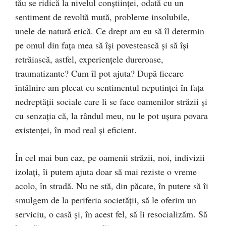
tău se ridică la nivelul conștiinței, odată cu un
sentiment de revoltă mută, probleme insolubile,
unele de natură etică. Ce drept am eu să îl determin
pe omul din fața mea să își povestească și să își
retrăiască, astfel, experiențele dureroase,
traumatizante? Cum îl pot ajuta? După fiecare
întâlnire am plecat cu sentimentul neputinței în fața
nedreptății sociale care li se face oamenilor străzii și
cu senzația că, la rândul meu, nu le pot ușura povara
existenței, în mod real și eficient.
În cel mai bun caz, pe oamenii străzii, noi, indivizii
izolați, îi putem ajuta doar să mai reziste o vreme
acolo, în stradă. Nu ne stă, din păcate, în putere să îi
smulgem de la periferia societății, să le oferim un
serviciu, o casă și, în acest fel, să îi resocializăm. Să