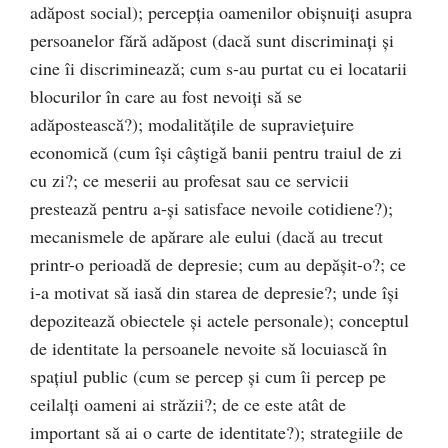
adăpost social); percepția oamenilor obișnuiți asupra
persoanelor fără adăpost (dacă sunt discriminați și
cine îi discriminează; cum s-au purtat cu ei locatarii
blocurilor în care au fost nevoiți să se
adăpostească?); modalitățile de supraviețuire
economică (cum își câștigă banii pentru traiul de zi
cu zi?; ce meserii au profesat sau ce servicii
prestează pentru a-și satisface nevoile cotidiene?);
mecanismele de apărare ale eului (dacă au trecut
printr-o perioadă de depresie; cum au depășit-o?; ce
i-a motivat să iasă din starea de depresie?; unde își
depozitează obiectele și actele personale); conceptul
de identitate la persoanele nevoite să locuiască în
spațiul public (cum se percep și cum îi percep pe
ceilalți oameni ai străzii?; de ce este atât de
important să ai o carte de identitate?); strategiile de