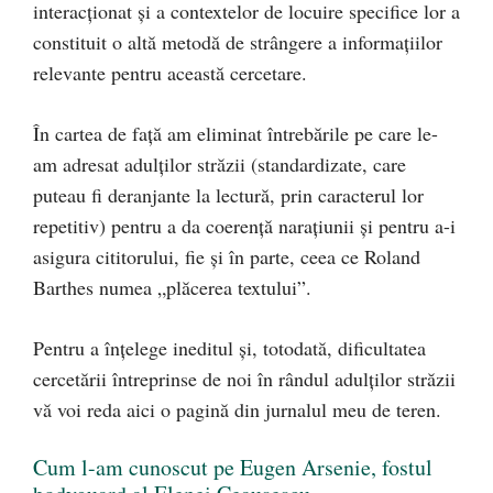
interacționat și a contextelor de locuire specifice lor a
constituit o altă metodă de strângere a informațiilor
relevante pentru această cercetare.
În cartea de față am eliminat întrebările pe care le-
am adresat adulților străzii (standardizate, care
puteau fi deranjante la lectură, prin caracterul lor
repetitiv) pentru a da coerență narațiunii și pentru a-i
asigura cititorului, fie și în parte, ceea ce Roland
Barthes numea „plăcerea textului”.
Pentru a înțelege ineditul și, totodată, dificultatea
cercetării întreprinse de noi în rândul adulților străzii
vă voi reda aici o pagină din jurnalul meu de teren.
Cum l-am cunoscut pe Eugen Arsenie, fostul