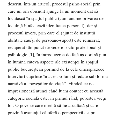
descriu, într-un articol, procesul psiho-social prin
care un om obișnuit ajunge la un moment dat să
locuiască în spațiul public (cum anume privarea de
locuință îi afectează identitatea personal), dar și
procesul invers, prin care el (ajutat de instituții
abilitate sau/și de persoane-suport) este reinserat,
recuperat din punct de vedere socio-profesional și
[1]
psihologic
, în introducerea de față aș dori să pun
în lumină câteva aspecte ale existenței în spațiul
public bucureștean pornind de la cele cincisprezece
interviuri cuprinse în acest volum și redate sub forma
narativă a „poveștilor de viață”. Fiindcă ce ne
impresionează atunci când luăm contact cu această
categorie socială este, în primul rând, povestea vieții
lor. O poveste care merită să fie ascultată și care
prezintă avantajul că oferă o perspectivă asupra