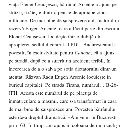
viața Elenei Ceaușescu, bătrânul Arsenie a ajuns pe
străzi și trăiește dintr-o pensie de aproape cinci
milioane. De mai bine de șaisprezece ani, maiorul în
rezervă Eugen Arsenie, care a făcut parte din escorta
Elenei Ceaușescu, locuiește într-o dubiță din
apropierea sediului central al PDL. Bucureșteanul a
povestit, în exclusivitate pentru
Cancan
, că a ajuns
pe stradă, după ce a suferit un accident teribil, în
încercarea de a o salva pe soția dictatorului dintr-un
atentat. Răzvan Radu Eugen Arsenie locuiește în
buricul capitalei. Pe strada Tirana, numărul… B-26-
JFH. Acesta este numărul de pe plăcuța de
înmatriculare a mașinii, care s-a transformat în casă
de mai bine de șaisprezece ani. Povestea bătrânului
este de-a dreptul dramatică: «Am venit în Bucuresti
prin ´63. În timp, am ajuns în coloana de motocicliști