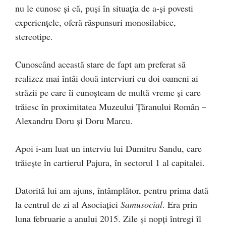
nu le cunosc și că, puși în situația de a-și povesti
experiențele, oferă răspunsuri monosilabice,
stereotipe.
Cunoscând această stare de fapt am preferat să
realizez mai întâi două interviuri cu doi oameni ai
străzii pe care îi cunoșteam de multă vreme și care
trăiesc în proximitatea Muzeului Țăranului Român –
Alexandru Doru și Doru Marcu.
Apoi i-am luat un interviu lui Dumitru Sandu, care
trăiește în cartierul Pajura, în sectorul 1 al capitalei.
Datorită lui am ajuns, întâmplător, pentru prima dată
la centrul de zi al Asociației
Samusocial
. Era prin
luna februarie a anului 2015. Zile și nopți întregi îl