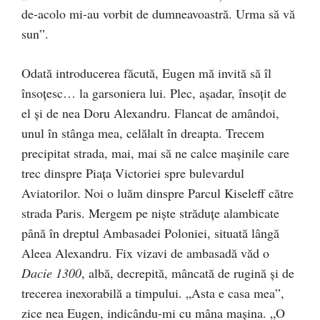
de-acolo mi-au vorbit de dumneavoastră. Urma să vă
sun”.
Odată introducerea făcută, Eugen mă invită să îl
însoțesc… la garsoniera lui. Plec, așadar, însoțit de
el și de nea Doru Alexandru. Flancat de amândoi,
unul în stânga mea, celălalt în dreapta. Trecem
precipitat strada, mai, mai să ne calce mașinile care
trec dinspre Piața Victoriei spre bulevardul
Aviatorilor. Noi o luăm dinspre Parcul Kiseleff către
strada Paris. Mergem pe niște străduțe alambicate
până în dreptul Ambasadei Poloniei, situată lângă
Aleea Alexandru. Fix vizavi de ambasadă văd o
Dacie 1300
, albă, decrepită, mâncată de rugină și de
trecerea inexorabilă a timpului. „Asta e casa mea”,
zice nea Eugen, indicându-mi cu mâna mașina. „O