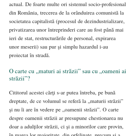
actual. De foarte multe ori sistemul socio-profesional
din România, trecerea de la orânduirea comunistă la
societatea capitalistă (procesul de dezindustrializare,
privatizarea unor întreprinderi care au fost până mai
ieri de stat, restructurările de personal, expirarea
unor meserii) sau pur și simplu hazardul i-au
proiectat în stradă.
O carte cu „maturi ai străzii” sau cu „oameni ai
străzii”?
Cititorul acestei cărți s-ar putea întreba, pe bună
dreptate, de ce volumul se referă la „maturii străzii”
și nu îi are în vedere pe „oamenii străzii”. O carte
despre oamenii străzii ar presupune chestionarea nu
doar a adulților străzii, ci și a minorilor care provin,
în marea lor majoritate, din orfelinate, precum și a