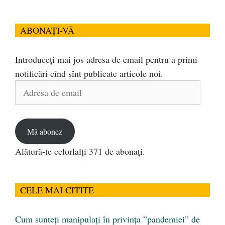
ABONAȚI-VĂ
Introduceți mai jos adresa de email pentru a primi
notificări cînd sînt publicate articole noi.
Adresa
de
email
Mă abonez
Alătură-te celorlalți 371 de abonați.
CELE MAI CITITE
Cum sunteți manipulați în privința ”pandemiei” de