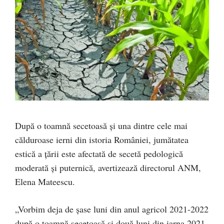
După o toamnă secetoasă și una dintre cele mai
călduroase ierni din istoria României, jumătatea
estică a țării este afectată de secetă pedologică
moderată și puternică, avertizează directorul ANM,
Elena Mateescu.
„Vorbim deja de șase luni din anul agricol 2021-2022
după o toamnă secetoasă și două luni din iarna 2021-