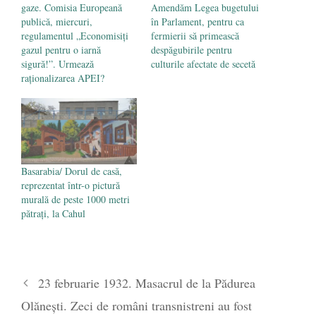
gaze. Comisia Europeană
Amendăm Legea bugetului
publică, miercuri,
în Parlament, pentru ca
regulamentul „Economisiți
fermierii să primească
gazul pentru o iarnă
despăgubirile pentru
sigură!”. Urmează
culturile afectate de secetă
raționalizarea APEI?
Basarabia/ Dorul de casă,
reprezentat într-o pictură
murală de peste 1000 metri
pătrați, la Cahul
23 februarie 1932. Masacrul de la Pădurea
Olănești. Zeci de români transnistreni au fost