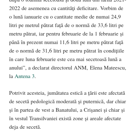
2022 de asemenea cu cantități deficitare. Vorbim de
o lună ianuarie cu o cantitate medie de numai 24,9
litri pe metrul pătrat față de o normă de 33,6 litri pe
metru pătrat, iar pentru februarie de la 1 februarie și
până în prezent numai 11,6 litri pe metru pătrat față
de o normă de 31,6 litri pe metru pătrat în condițiile
în care luna februarie este cea mai secetoasă lună a
anului”, a declarat directorul ANM, Elena Mateescu,
la
Antena 3
.
Potrivit acesteia, jumătatea estică a țării este afectată
de secetă pedologică moderată și puternică, dar chiar
și în partea de vest a Banatului, a Crișanei și chiar și
în vestul Transilvaniei există zone și areale afectate
deja de secetă.