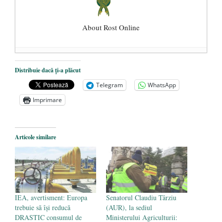
About Rost Online
Dezvăluiri cutremurătoare despre
Distribuie dacă ți-a plăcut
președintele Ucrainei, Volodymyr
Telegram
WhatsApp
Zelensky
- 13 mai 2026
Imprimare
Statul care servește Națiunea
- 21 aprilie
2026
Legea Vexler produce efecte. Bustul
Articole similare
poetului Octavian Goga, înlăturat din Iași
- 16 aprilie 2026
IEA, avertisment: Europa
Senatorul Claudiu Târziu
trebuie să îşi reducă
(AUR), la sediul
DRASTIC consumul de
Ministerului Agriculturii: