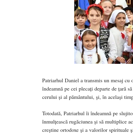
Patriarhul Daniel a transmis un mesaj cu o
îndeamnă pe cei plecați departe de țară s
cerului și al pământului, și, în același ti
Totodată, Patriarhul îi îndeamnă pe slujit
înmulțească rugăciunea şi să multiplice act
creștine ortodoxe și a valorilor spirituale