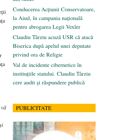
Conducerea Acțiunii Conservatoare,
ţii
la Aiud, în campania națională
nţa
pentru abrogarea Legii Vexler
Claudiu Târziu acuză USR că atacă
Biserica după apelul unei deputate
privind ora de Religie
r
ața
Val de incidente cibernetice în
instituțiile statului. Claudiu Târziu
cere audit și răspundere publică
 vă
PUBLICITATE
și