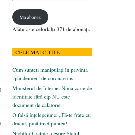
email
Mă abonez
Alătură-te celorlalți 371 de abonați.
CELE MAI CITITE
Cum sunteți manipulați în privința
”pandemiei” de coronavirus
Ministerul de Interne: Noua carte de
l
identitate fără cip NU este
document de călătorie
O falsă înțelepciune: „Fă-te frate cu
i
dracul, pînă treci puntea!”
Nichifor Crainic, despre Statul