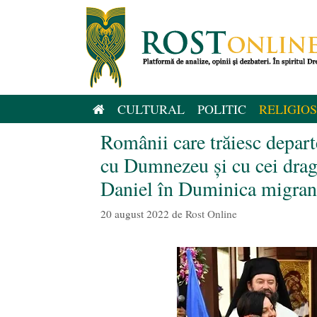
Sari
la
conținut
CULTURAL
POLITIC
RELIGIOS
Românii care trăiesc depar
cu Dumnezeu și cu cei drag
Daniel în Duminica migran
20 august 2022
de
Rost Online