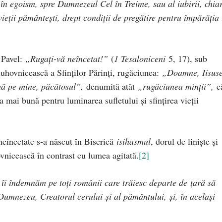
 în egoism, spre Dumnezeul Cel în Treime, sau al iubirii, chia
ieții pământești, drept condiții de pregătire pentru împărăția 
 Pavel:
„Rugați-vă neîncetat!”
(
1 Tesaloniceni
5, 17), sub
duhovnicească a Sfinților Părinți, rugăciunea:
„Doamne, Iisus
mă pe mine, păcătosul”,
denumită atât
„rugăciunea minții”,
c
 mai bună pentru luminarea sufletului şi sfinţirea vieţii
neîncetate s-a născut în Biserică
isihasmul
, dorul de liniște și
ovnicească în contrast cu lumea agitată.
[2]
îi îndemnăm pe toți românii care trăiesc departe de țară să
umnezeu, Creatorul cerului și al pământului, și, în același