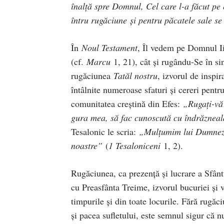
înalță spre Domnul, Cel care l-a făcut pe 
întru rugăciune și pentru păcatele sale s
În
Noul Testament
, Îl vedem pe Domnul Iis
(cf.
Marcu
1, 21), cât și rugându-Se în si
rugăciunea
Tatăl nostru
, izvorul de inspir
întâlnite numeroase sfaturi și cereri pent
comunitatea creștină din Efes:
„Rugați-vă 
gura mea, să fac cunoscută cu îndrăzneal
Tesalonic le scria:
„Mulțumim lui Dumnezeu
noastre”
(
1 Tesaloniceni
1, 2).
Rugăciunea, ca prezenţă şi lucrare a Sfân
cu Preasfânta Treime, izvorul bucuriei şi v
timpurile şi din toate locurile. Fără rugăc
şi pacea sufletului, este semnul sigur că 