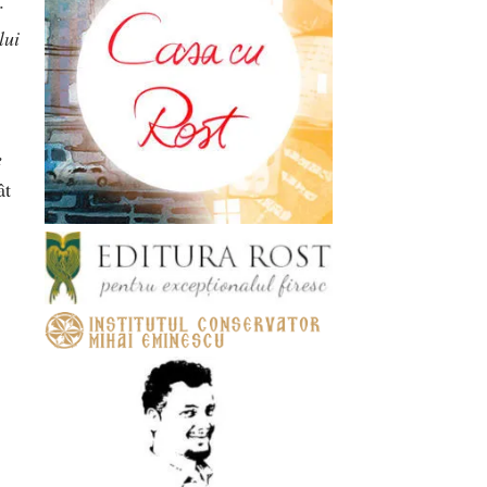
r
lui
e
ât