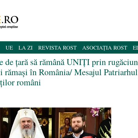
UE
LA ZI
REVISTA ROST
ASOCIAȚIA ROST
E
te de țară să rămână UNIȚI prin rugăciu
i rămași în România/ Mesajul Patriarhul
ților români