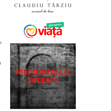
e
i
i