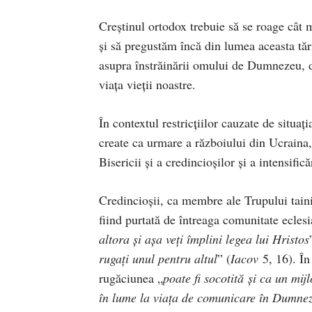
Creştinul ortodox trebuie să se roage cât m
şi să pregustăm încă din lumea aceasta tări
asupra înstrăinării omului de Dumnezeu, d
viaţa vieţii noastre.
În contextul restricțiilor cauzate de situ
create ca urmare a războiului din Ucraina, 
Bisericii și a credincioșilor și a intensific
Credincioșii, ca membre ale Trupului tainic 
fiind purtată de întreaga comunitate eclesi
altora şi aşa veţi împlini legea lui Hristos
rugaţi unul pentru altul
” (
Iacov
5, 16). În
rugăciunea „
poate fi socotită și ca un mi
în lume la viața de comunicare în Dumneze