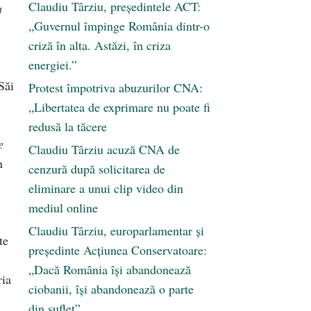
Claudiu Târziu, președintele ACT:
a
„Guvernul împinge România dintr-o
criză în alta. Astăzi, în criza
energiei.”
Săi
Protest împotriva abuzurilor CNA:
„Libertatea de exprimare nu poate fi
redusă la tăcere
e
Claudiu Târziu acuză CNA de
n
cenzură după solicitarea de
eliminare a unui clip video din
mediul online
Claudiu Târziu, europarlamentar și
te
președinte Acțiunea Conservatoare:
„Dacă România își abandonează
ria
ciobanii, își abandonează o parte
din suflet”