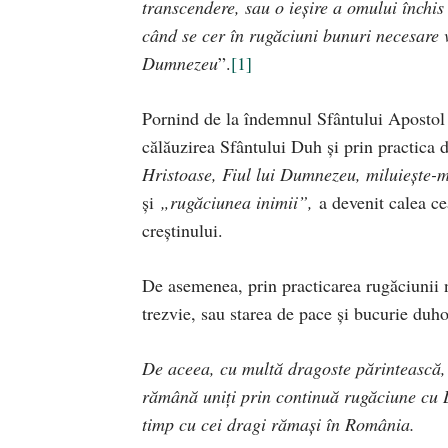
transcendere, sau o ieșire a omului închis
când se cer în rugăciuni bunuri necesare v
Dumnezeu
”.
[1]
Pornind de la îndemnul Sfântului Apostol
călăuzirea Sfântului Duh și prin practica 
Hristoase, Fiul lui Dumnezeu, miluiește-
și
„rugăciunea inimii”,
a devenit calea cea
creştinului.
De asemenea, prin practicarea rugăciunii 
trezvie, sau starea de pace şi bucurie duh
De aceea, cu multă dragoste părintească, 
rămână uniţi prin continuă rugăciune cu D
timp cu cei dragi rămași în România.