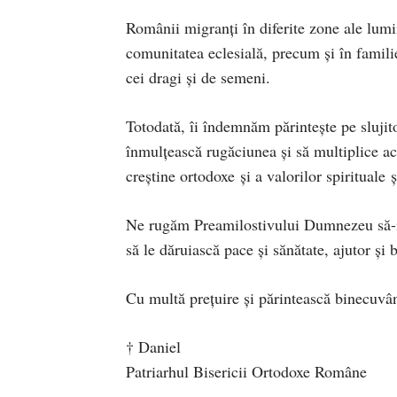
Românii migranți în diferite zone ale lumi
comunitatea eclesială, precum și în famili
cei dragi și de semeni.
Totodată, îi îndemnăm părintește pe slujit
înmulțească rugăciunea şi să multiplice act
creștine ortodoxe și a valorilor spirituale 
Ne rugăm Preamilostivului Dumnezeu să-i b
să le dăruiască pace și sănătate, ajutor și b
Cu multă prețuire și părintească binecuvân
† Daniel
Patriarhul Bisericii Ortodoxe Române