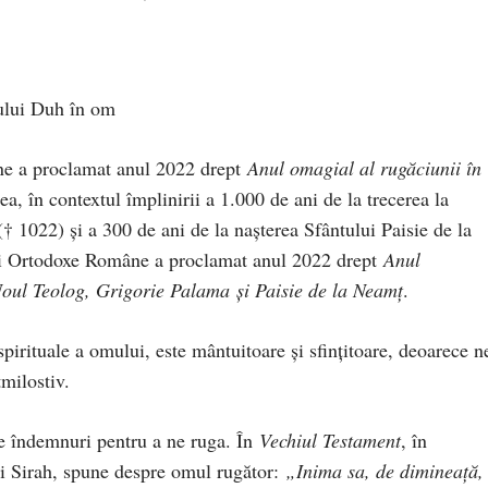
tului Duh în om
ne a proclamat anul 2022 drept
Anul omagial al rugăciunii în
, în contextul împlinirii a 1.000 de ani de la trecerea la
1022) și a 300 de ani de la nașterea Sfântului Paisie de la
cii Ortodoxe Române a proclamat anul 2022 drept
Anul
Noul Teolog, Grigorie Palama și Paisie de la Neamț
.
spirituale a omului, este mântuitoare și sfințitoare, deoarece n
milostiv.
e îndemnuri pentru a ne ruga. În
Vechiul Testament
, în
 lui Sirah, spune despre omul rugător:
„Inima sa, de dimineață,