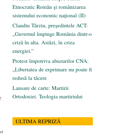
Etnocratic Român şi românizarea
sistemului economic naţional (II)
Claudiu Târziu, președintele ACT:
„Guvernul împinge România dintr-o
criză în alta. Astăzi, în criza
energiei.”
Protest împotriva abuzurilor CNA:
„Libertatea de exprimare nu poate fi
redusă la tăcere
Lansare de carte: Martirii
Ortodoxiei. Teologia martiriului
e
ULTIMA REPRIZĂ
 o