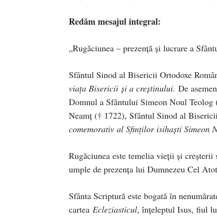
Redăm mesajul integral:
„Rugăciunea – prezenţă şi lucrare a Sfân
Sfântul Sinod al Bisericii Ortodoxe Româ
viața Bisericii și a creștinului.
De asemenea
Domnul a Sfântului Simeon Noul Teolog († 
Neamț († 1722), Sfântul Sinod al Biseri
comemorativ al Sfinților isihaști Simeon 
Rugăciunea este temelia vieții și creșterii 
umple de prezența lui Dumnezeu Cel Atot
Sfânta Scriptură este bogată în nenumărat
cartea
Ecleziasticul
, înțeleptul Isus, fiul