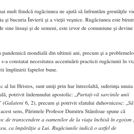
ai mult fiindcă rugăciunea ne ajută să înfruntăm greutăţile vie
a şi bucuria Învierii şi a vieţii veşnice. Rugăciunea este birui
e sine însuşi şi de semeni, este izvor de comuniune şi devine
ația pandemică mondială din ultimii ani, precum și a problemelo
s-a constatat necesitatea accentuării practicii rugăciunii în vi
ării împlinirii faptelor bune.
al lui Hristos, sunt uniţi prin har întreolaltă, suferinţa unuia
ală, potrivit îndemnului apostolic: „
Purtaţi-vă sarcinile unii
” (
Galateni
6, 2), precum şi potrivit sfatului duhovnicesc: „
Să
 acest sens, Părintele Profesor Dumitru Stăniloae spune că
jloc de transcendere a oamenilor de la viața închisă în egoism 
u, ca împărăție a Lui. Rugăciunile indică o astfel de