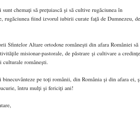
i sunt chemaţi să prețuiască și să cultive rugăciunea în
e, rugăciunea fiind izvorul iubirii curate față de Dumnezeu, d
orii Sfintelor Altare ortodoxe românești din afara României să
ivităţile misionar-pastorale, de păstrare și cultivare a credințe
și culturale românești.
inecuvânteze pe toți românii, din România și din afara ei, ș
ucurie, întru mulți și fericiți ani!
tare,