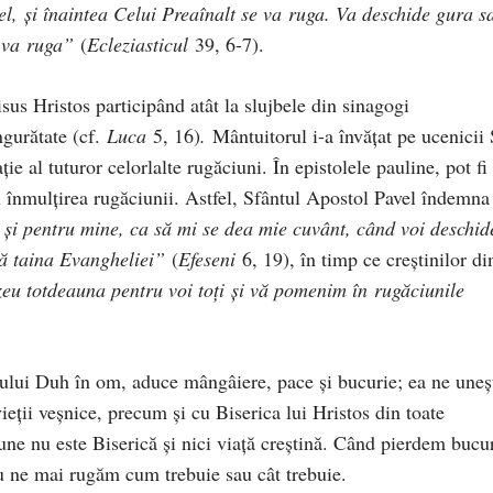
el, și înaintea Celui Preaînalt se va ruga. Va deschide gura s
e va ruga”
(
Ecleziasticul
39, 6-7).
us Hristos participând atât la slujbele din sinagogi
ngurătate (cf.
Luca
5, 16)
.
Mântuitorul i-a învățat pe ucenicii 
ație al tuturor celorlalte rugăciuni. În epistolele pauline, pot fi
ru înmulțirea rugăciunii. Astfel, Sfântul Apostol Pavel îndemna
și pentru mine, ca să mi se dea mie cuvânt, când voi deschid
ă taina Evangheliei”
(
Efeseni
6, 19), în timp ce creștinilor di
 totdeauna pentru voi toți și vă pomenim în rugăciunile
tului Duh în om, aduce mângâiere, pace şi bucurie; ea ne uneş
ieţii veşnice, precum şi cu Biserica lui Hristos din toate
iune nu este Biserică şi nici viaţă creştină. Când pierdem bucu
nu ne mai rugăm cum trebuie sau cât trebuie.