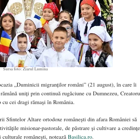
Sursa foto: Ziarul Lumina
cazia „Duminicii migranților români” (21 august), în care îi
ă rămână uniţi prin continuă rugăciune cu Dumnezeu, Creatoru
mp cu cei dragi rămași în România.
orii Sfintelor Altare ortodoxe românești din afara României să
ivităţile misionar-pastorale, de păstrare și cultivare a credințe
 și culturale românești, notează
Basilica.ro
.