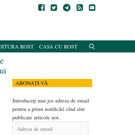
DITURA ROST
CASA CU ROST
ne
ui
ABONAȚI-VĂ
Introduceți mai jos adresa de email
pentru a primi notificări cînd sînt
publicate articole noi.
Adresa
de