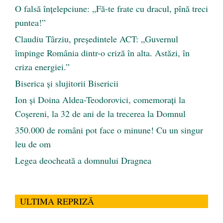
O falsă înțelepciune: „Fă-te frate cu dracul, pînă treci
puntea!”
Claudiu Târziu, președintele ACT: „Guvernul
împinge România dintr-o criză în alta. Astăzi, în
criza energiei.”
Biserica și slujitorii Bisericii
Ion și Doina Aldea-Teodorovici, comemorați la
Coșereni, la 32 de ani de la trecerea la Domnul
350.000 de români pot face o minune! Cu un singur
leu de om
Legea deocheată a domnului Dragnea
ULTIMA REPRIZĂ