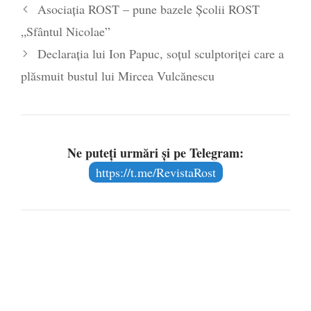
Asociația ROST – pune bazele Școlii ROST
poetului Octavian Goga, înlăturat din Iași
„Sfântul Nicolae”
- 16 aprilie 2026
Declarația lui Ion Papuc, soțul sculptoriței care a
plăsmuit bustul lui Mircea Vulcănescu
Ne puteți urmări și pe Telegram:
https://t.me/RevistaRost