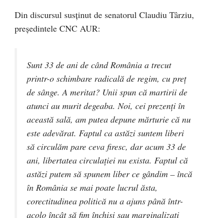
Din discursul susținut de senatorul Claudiu Târziu,
președintele CNC AUR:
Sunt 33 de ani de când România a trecut
printr-o schimbare radicală de regim, cu preț
de sânge. A meritat? Unii spun că martirii de
atunci au murit degeaba. Noi, cei prezenți în
această sală, am putea depune mărturie că nu
este adevărat. Faptul ca astăzi suntem liberi
să circulăm pare ceva firesc, dar acum 33 de
ani, libertatea circulației nu exista. Faptul că
astăzi putem să spunem liber ce gândim – încă
în România se mai poate lucrul ăsta,
corectitudinea politică nu a ajuns până într-
acolo încât să fim închiși sau marginalizați