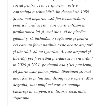
social pentru ceea ce spunem – este o
consecință a schimbării din decembrie 1989.
Și așa mai departe….Să fim recunoscători
pentru lucrul acesta, să-l conștientizăm în
profunzimea lui și, mai ales, să ne plecăm
gândul și să închinăm o rugăciune și pentru
cei care au făcut posibile toate aceste drepturi
și libertăți. Să nu ignorăm. Aceste drepturi și
libertăți pot fi oricând pierdute și ni s-a arătat
în 2020 și 2021, pe timpul așa-zisei pandemii,
că foarte ușor putem pierde libertatea și, mai
ales, foarte puțini sunt dispuși să o apere. Mai
degrabă, sunt mulți cei care ar renunța
bucuroși la ea pentru o iluzorie securitate,
siguranță.