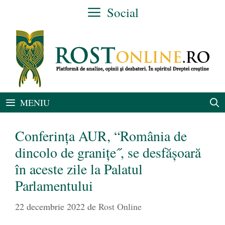
Sari
Social
la
conținut
MENIU
Conferința AUR, “România de
dincolo de granițe˝, se desfășoară
în aceste zile la Palatul
Parlamentului
22 decembrie 2022
de
Rost Online