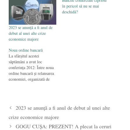
Băncile comerciale cipriote
în pericol să nu se mai
deschidă?
2023 se anunță a fi anul de
debut al unei alte crize
economice majore
Noua ordine bancară
La sfârşitul acestei
săptămâni a avut loc
conferinţa 2012: Între noua
ordine bancară şi relansarea
economiei, organizată de
Medien şi susţinută de
reprezentanţi ai mediului
bancar. Sistemul bancar
românesc se află în formă,
2023 se anunță a fi anul de debut al unei alte
lucru ce s-a confirmat şi la
sfârşitul crizei şi la începutul
crize economice majore
acestei noi recesiuni. BNR a
avut…
GOGU CUȘA: PREZENT! A plecat la ceruri