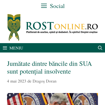
Sari
Social
la
conținut
MENIU
Jumătate dintre băncile din SUA
sunt potențial insolvente
4 mai 2023
de
Dragoș Doran