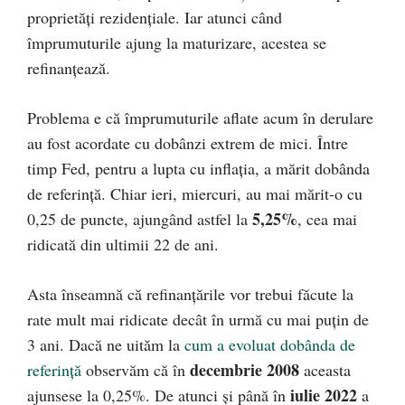
proprietăți rezidențiale. Iar atunci când
împrumuturile ajung la maturizare, acestea se
refinanțează.
Problema e că împrumuturile aflate acum în derulare
au fost acordate cu dobânzi extrem de mici. Între
timp Fed, pentru a lupta cu inflația, a mărit dobânda
de referință. Chiar ieri, miercuri, au mai mărit-o cu
5,25%
0,25 de puncte, ajungând astfel la
, cea mai
ridicată din ultimii 22 de ani.
Asta înseamnă că refinanțările vor trebui făcute la
rate mult mai ridicate decât în urmă cu mai puțin de
3 ani. Dacă ne uităm la
cum a evoluat dobânda de
decembrie 2008
referință
observăm că în
aceasta
iulie 2022
ajunsese la 0,25%. De atunci și până în
a