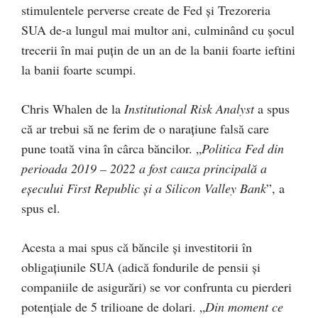
stimulentele perverse create de Fed și Trezoreria
SUA de-a lungul mai multor ani, culminând cu șocul
trecerii în mai puțin de un an de la banii foarte ieftini
la banii foarte scumpi.
Chris Whalen de la
Institutional Risk Analyst
a spus
că ar trebui să ne ferim de o narațiune falsă care
pune toată vina în cârca băncilor. „
Politica Fed din
perioada 2019 – 2022 a fost cauza principală a
eșecului First Republic și a Silicon Valley Bank
”, a
spus el.
Acesta a mai spus că băncile și investitorii în
obligațiunile SUA (adică fondurile de pensii și
companiile de asigurări) se vor confrunta cu pierderi
potențiale de 5 trilioane de dolari. „
Din moment ce