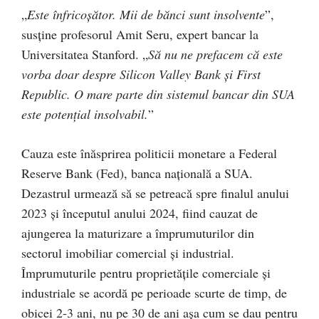
„
Este înfricoșător. Mii de bănci sunt insolvente
”,
susține profesorul Amit Seru, expert bancar la
Universitatea Stanford. „
Să nu ne prefacem că este
vorba doar despre Silicon Valley Bank și First
Republic. O mare parte din sistemul bancar din SUA
este potențial insolvabil.
”
Cauza este înăsprirea politicii monetare a Federal
Reserve Bank (Fed), banca națională a SUA.
Dezastrul urmează să se petreacă spre finalul anului
2023 și începutul anului 2024, fiind cauzat de
ajungerea la maturizare a împrumuturilor din
sectorul imobiliar comercial și industrial.
Împrumuturile pentru proprietățile comerciale și
industriale se acordă pe perioade scurte de timp, de
obicei 2-3 ani, nu pe 30 de ani așa cum se dau pentru