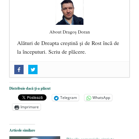
About Dragoș Doran
Alături de Dreapta creștină și de Rost încă de
la începuturi. Scriu de plăcere.
„Acum nu e momentul”
- 22 martie 2025
O nouă autostradă distruge pădurea
amazoniană, pentru summitul climatic
Distribuie dacă ți-a plăcut
COP30
- 14 martie 2025
Telegram
WhatsApp
Alegeri controlate
- 11 martie 2025
Imprimare
Articole similare