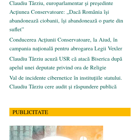
Claudiu Târziu, europarlamentar și președinte
Acțiunea Conservatoare: „Dacă România își
abandonează ciobanii, își abandonează o parte din
suflet”
Conducerea Acțiunii Conservatoare, la Aiud, în
campania națională pentru abrogarea Legii Vexler
Claudiu Târziu acuză USR că atacă Biserica după
apelul unei deputate privind ora de Religie
Val de incidente cibernetice în instituțiile statului.
Claudiu Târziu cere audit și răspundere publică
PUBLICITATE