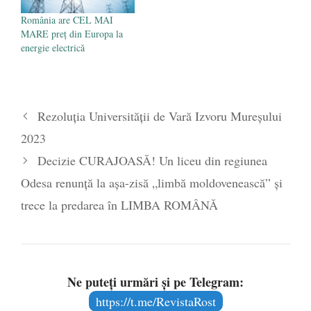
România are CEL MAI
MARE preț din Europa la
energie electrică
Rezoluția Universității de Vară Izvoru Mureșului
2023
Decizie CURAJOASĂ! Un liceu din regiunea
Odesa renunță la așa-zisă „limbă moldovenească” și
trece la predarea în LIMBA ROMÂNĂ
Ne puteți urmări și pe Telegram:
https://t.me/RevistaRost