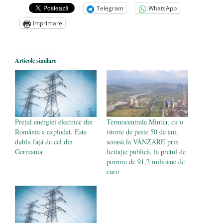
președintele Ucrainei, Volodymyr
Telegram
WhatsApp
Zelensky
- 13 mai 2026
Imprimare
Statul care servește Națiunea
- 21 aprilie
2026
Legea Vexler produce efecte. Bustul
Articole similare
poetului Octavian Goga, înlăturat din Iași
- 16 aprilie 2026
Prețul energiei electrice din
Termocentrala Mintia, cu o
România a explodat. Este
istorie de peste 50 de ani,
dublu față de cel din
scoasă la VÂNZARE prin
Germania
licitaţie publică, la preţul de
pornire de 91,2 milioane de
euro