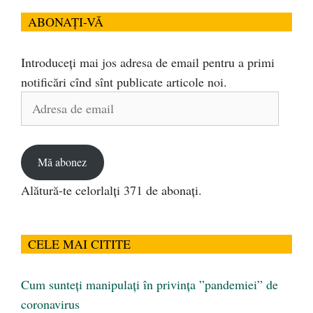
ABONAȚI-VĂ
Introduceți mai jos adresa de email pentru a primi
notificări cînd sînt publicate articole noi.
Adresa
de
email
Mă abonez
Alătură-te celorlalți 371 de abonați.
CELE MAI CITITE
Cum sunteți manipulați în privința ”pandemiei” de
coronavirus