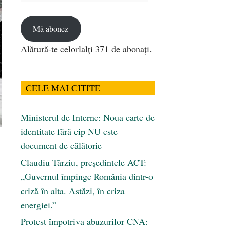
email
Mă abonez
Alătură-te celorlalți 371 de abonați.
CELE MAI CITITE
Ministerul de Interne: Noua carte de
identitate fără cip NU este
document de călătorie
Claudiu Târziu, președintele ACT:
„Guvernul împinge România dintr-o
criză în alta. Astăzi, în criza
energiei.”
Protest împotriva abuzurilor CNA: