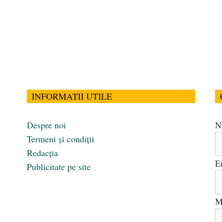
INFORMATII UTILE
Despre noi
N
Termeni și condiții
Redacția
E
Publicitate pe site
M