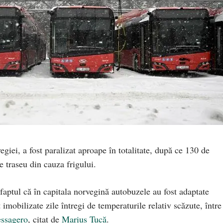
giei, a fost paralizat aproape în totalitate, după ce 130 de
e traseu din cauza frigului.
aptul că în capitala norvegină autobuzele au fost adaptate
 imobilizate zile întregi de temperaturile relativ scăzute, între
essagero
, citat de
Marius Tucă
.