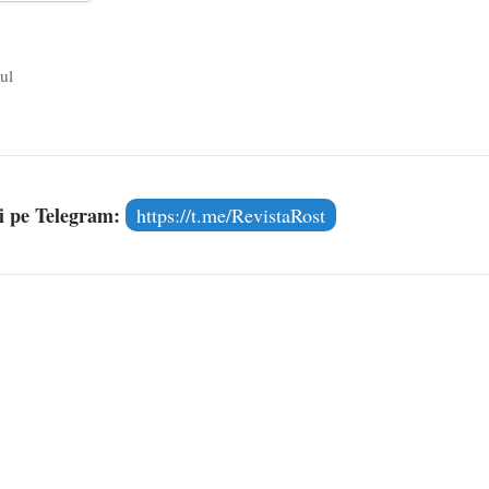
l poetului Octavian Goga, înlăturat din Iași
- 16 aprilie 2026
ul
și pe Telegram:
https://t.me/RevistaRost