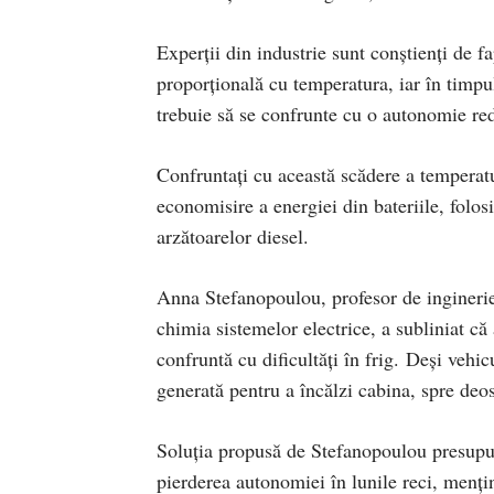
Experții din industrie sunt conștienți de fa
proporțională cu temperatura, iar în timpul 
trebuie să se confrunte cu o autonomie red
Confruntați cu această scădere a temperatur
economisire a energiei din bateriile, folos
arzătoarelor diesel.
Anna Stefanopoulou, profesor de inginerie
chimia sistemelor electrice, a subliniat că 
confruntă cu dificultăți în frig. Deși vehic
generată pentru a încălzi cabina, spre deo
Soluția propusă de Stefanopoulou presup
pierderea autonomiei în lunile reci, menți