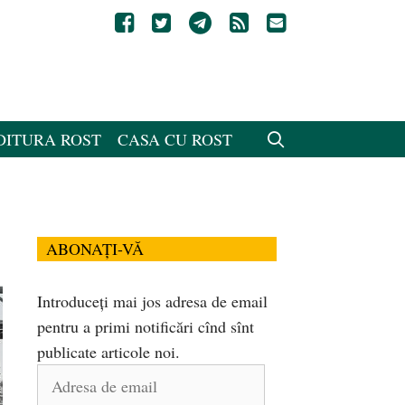
DITURA ROST
CASA CU ROST
ABONAȚI-VĂ
Introduceți mai jos adresa de email
pentru a primi notificări cînd sînt
publicate articole noi.
Adresa
de