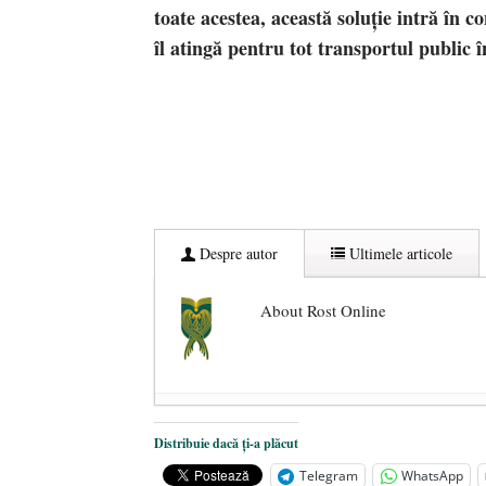
toate acestea, această soluție intră în c
îl atingă pentru tot transportul public î
Despre autor
Ultimele articole
About Rost Online
Dezvăluiri cutremurătoare despre 
Distribuie dacă ți-a plăcut
Statul care servește Națiunea
- 21 
Telegram
WhatsApp