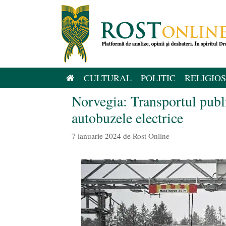
Sari
la
conținut
CULTURAL
POLITIC
RELIGIOS
Norvegia: Transportul public
autobuzele electrice
7 ianuarie 2024
de
Rost Online