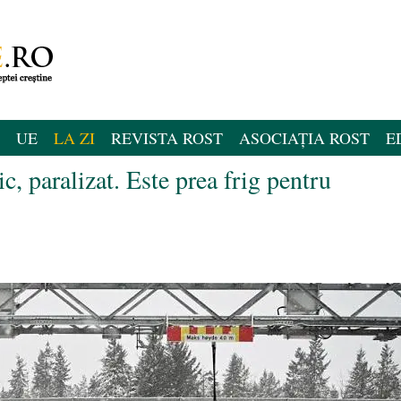
UE
LA ZI
REVISTA ROST
ASOCIAȚIA ROST
E
, paralizat. Este prea frig pentru