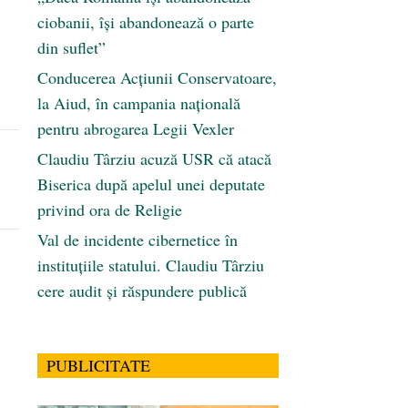
ciobanii, își abandonează o parte
din suflet”
Conducerea Acțiunii Conservatoare,
la Aiud, în campania națională
pentru abrogarea Legii Vexler
Claudiu Târziu acuză USR că atacă
Biserica după apelul unei deputate
privind ora de Religie
Val de incidente cibernetice în
instituțiile statului. Claudiu Târziu
cere audit și răspundere publică
PUBLICITATE