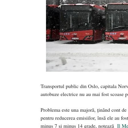
Transportul public din Oslo, capitala Norve
autobuze electrice nu au mai fost scoase p
Problema este una majoră, ținând cont de f
pentru reducerea emisiilor, însă ele au fost
minus 7 și minus 14 grade, notează
Il M