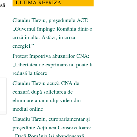
ULTIMA REPRIZĂ
 să
Claudiu Târziu, președintele ACT:
„Guvernul împinge România dintr-o
criză în alta. Astăzi, în criza
energiei.”
Protest împotriva abuzurilor CNA:
„Libertatea de exprimare nu poate fi
redusă la tăcere
Claudiu Târziu acuză CNA de
cenzură după solicitarea de
eliminare a unui clip video din
mediul online
Claudiu Târziu, europarlamentar și
președinte Acțiunea Conservatoare:
„Dacă România își abandonează