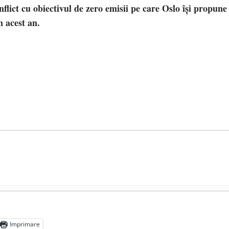
onflict cu obiectivul de zero emisii pe care Oslo își propune
n acest an.
președintele Ucrainei, Volodymyr Zelensky
- 13 mai 2026
aprilie 2026
Imprimare