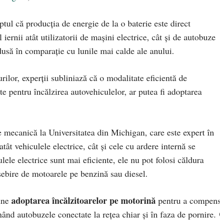
ptul că producția de energie de la o baterie este direct
iernii atât utilizatorii de mașini electrice, cât și de autobuze
usă în comparație cu lunile mai calde ale anului.
ilor, experții subliniază că o modalitate eficientă de
ite pentru încălzirea autovehiculelor, ar putea fi adoptarea
 mecanică la Universitatea din Michigan, care este expert în
atât vehiculele electrice, cât și cele cu ardere internă se
ulele electrice sunt mai eficiente, ele nu pot folosi căldura
sebire de motoarele pe benzină sau diesel.
adoptarea încălzitoarelor pe motorină
une
pentru a compen
nând autobuzele conectate la rețea chiar și în faza de pornire.