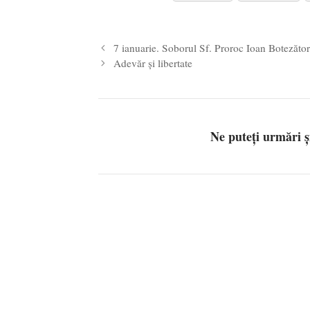
Legea Vexler produce efecte. Bustu
7 ianuarie. Soborul Sf. Proroc Ioan Botezător
Adevăr și libertate
Ne puteți urmări 