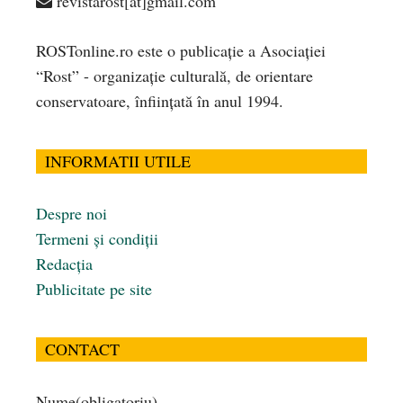
revistarost[at]gmail.com
ROSTonline.ro este o publicaţie a Asociaţiei
“Rost” - organizaţie culturală, de orientare
conservatoare, înfiinţată în anul 1994.
INFORMATII UTILE
Despre noi
Termeni și condiții
Redacția
Publicitate pe site
CONTACT
Nume
(obligatoriu)