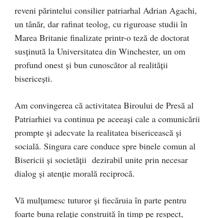
reveni părintelui consilier patriarhal Adrian Agachi,
un tânăr, dar rafinat teolog, cu riguroase studii în
Marea Britanie finalizate printr-o teză de doctorat
susținută la Universitatea din Winchester, un om
profund onest și bun cunoscător al realității
bisericești.
Am convingerea că activitatea Biroului de Presă al
Patriarhiei va continua pe aceeași cale a comunicării
prompte și adecvate la realitatea bisericească și
socială. Singura care conduce spre binele comun al
Bisericii și societății dezirabil unite prin necesar
dialog și atenție morală reciprocă.
Vă mulțumesc tuturor și fiecăruia în parte pentru
foarte buna relație construită în timp pe respect,