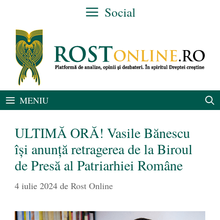
Sari
Social
la
conținut
MENIU
ULTIMĂ ORĂ! Vasile Bănescu
își anunță retragerea de la Biroul
de Presă al Patriarhiei Române
4 iulie 2024
de
Rost Online