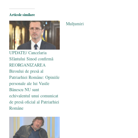
2026
Legea Vexler produce efecte. Bustul
Articole similare
poetului Octavian Goga, înlăturat din Iași
Mulțumiri
- 16 aprilie 2026
UPDATE/ Cancelaria
Sfântului Sinod confirmă
REORGANIZAREA
Biroului de presă al
Patriarhiei Române: Opiniile
personale ale lui Vasile
Bănescu NU sunt
echivalentul unui comunicat
de presă oficial al Patriarhiei
Române