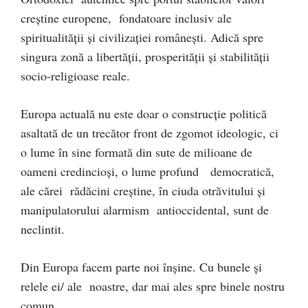
creștine europene, fondatoare inclusiv ale
spiritualității și civilizației românești. Adică spre
singura zonă a libertății, prosperității și stabilității
socio-religioase reale.
Europa actuală nu este doar o construcție politică
asaltată de un trecător front de zgomot ideologic, ci
o lume în sine formată din sute de milioane de
oameni credincioși, o lume profund democratică,
ale cărei rădăcini creștine, în ciuda otrăvitului și
manipulatorului alarmism antioccidental, sunt de
neclintit.
Din Europa facem parte noi înșine. Cu bunele și
relele ei/ ale noastre, dar mai ales spre binele nostru
comun.