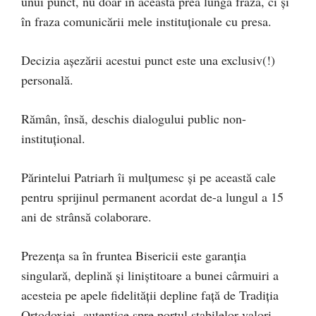
unui punct, nu doar în această prea lungă frază, ci și
în fraza comunicării mele instituționale cu presa.
Decizia așezării acestui punct este una exclusiv(!)
personală.
Rămân, însă, deschis dialogului public non-
instituțional.
Părintelui Patriarh îi mulțumesc și pe această cale
pentru sprijinul permanent acordat de-a lungul a 15
ani de strânsă colaborare.
Prezența sa în fruntea Bisericii este garanția
singulară, deplină și liniștitoare a bunei cârmuiri a
acesteia pe apele fidelității depline față de Tradiția
Ortodoxiei autentice spre portul stabilelor valori