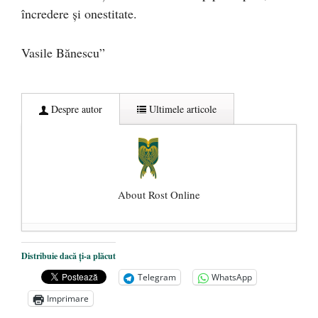
încredere și onestitate.
Vasile Bănescu”
Despre autor
Ultimele articole
About Rost Online
Dezvăluiri cutremurătoare despre
Distribuie dacă ți-a plăcut
președintele Ucrainei, Volodymyr
Telegram
WhatsApp
Zelensky
- 13 mai 2026
Imprimare
Statul care servește Națiunea
- 21 aprilie