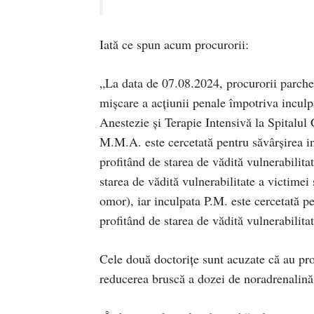
Iată ce spun acum procurorii:
„La data de 07.08.2024, procurorii parche
mişcare a acţiunii penale împotriva inculp
Anestezie şi Terapie Intensivă la Spitalul
M.M.A. este cercetată pentru săvârşirea in
profitând de starea de vădită vulnerabilita
starea de vădită vulnerabilitate a victimei 
omor), iar inculpata P.M. este cercetată pe
profitând de starea de vădită vulnerabilita
Cele două doctoriţe sunt acuzate că au prov
reducerea bruscă a dozei de noradrenalină