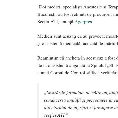
Doi medici, specialişti Anestezie şi Tera
Bucureşti, au fost reţinuţi de procurori, m
Secţia ATI, anunță
Agerpres
.
Medicii sunt acuzați că au provocat moartea
şi o asistentă medicală, acuzată de mărtur
Reamintim că ancheta în acest caz a fost d
de la o asistentă angajată la Spitalul „Sf.
atunci Corpul de Control să facă verificări 
„Sesizările formulate de către angajați
conducerea unității și persoanele în ca
directorului de îngrijiri și presupuse a
secției ATI.”