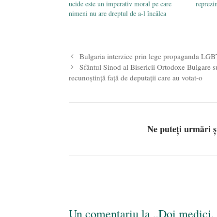
ucide este un imperativ moral pe care
reprezi
nimeni nu are dreptul de a-l încălca
Bulgaria interzice prin lege propaganda LGBT
Sfântul Sinod al Bisericii Ortodoxe Bulgare 
recunoștință față de deputații care au votat-o
Ne puteți urmări 
Un comentariu la „Doi medici, 