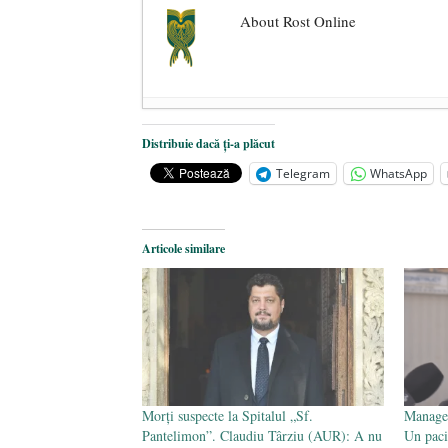
About Rost Online
Dezvăluiri cutremurătoare despre 
Distribuie dacă ți-a plăcut
Statul care servește Națiunea
- 21 
Telegram
WhatsApp
Legea Vexler produce efecte. Bustu
Articole similare
Morți suspecte la Spitalul „Sf.
Manager
Pantelimon”. Claudiu Târziu (AUR): A nu
Un paci