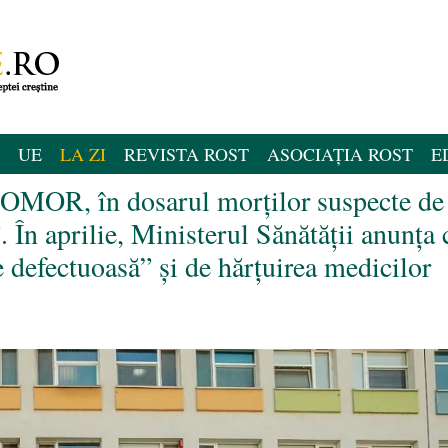
UE
LA ZI
REVISTA ROST
ASOCIAȚIA ROST
E
u OMOR, în dosarul morților suspecte de
. În aprilie, Ministerul Sănătății anunța 
 defectuoasă” și de hărțuirea medicilor