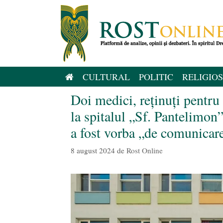
Sari
la
conținut
CULTURAL
POLITIC
RELIGIOS
Doi medici, reținuți pentr
la spitalul „Sf. Pantelimon”
a fost vorba „de comunicare
8 august 2024
de
Rost Online