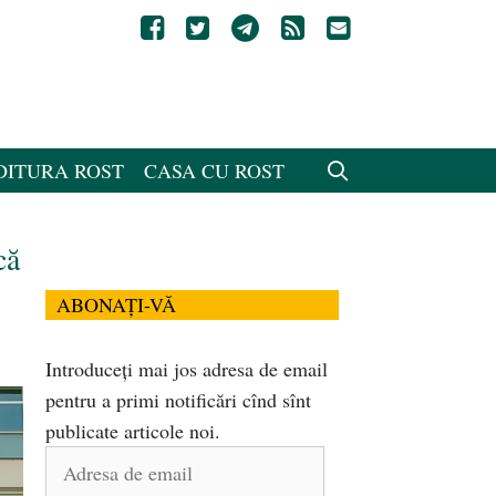
DITURA ROST
CASA CU ROST
că
ABONAȚI-VĂ
Introduceți mai jos adresa de email
pentru a primi notificări cînd sînt
publicate articole noi.
Adresa
de