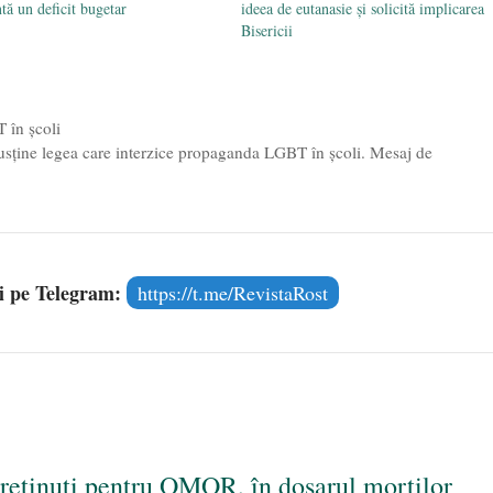
ntă un deficit bugetar
ideea de eutanasie și solicită implicarea
Bisericii
 în școli
susține legea care interzice propaganda LGBT în școli. Mesaj de
și pe Telegram:
https://t.me/RevistaRost
reținuți pentru OMOR, în dosarul morților