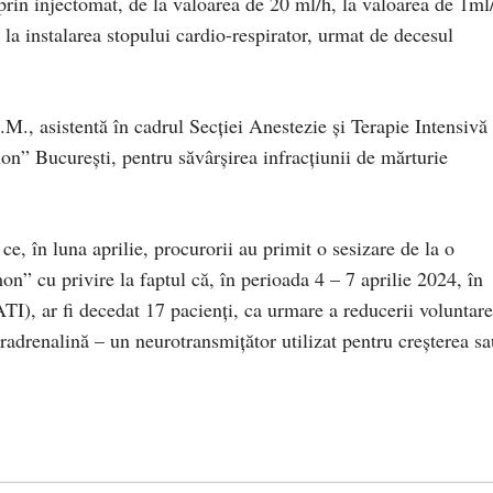
rin injectomat, de la valoarea de 20 ml/h, la valoarea de 1ml
la instalarea stopului cardio-respirator, urmat de decesul
.M., asistentă în cadrul Secţiei Anestezie şi Terapie Intensivă
on” Bucureşti, pentru săvârşirea infracţiunii de mărturie
e, în luna aprilie, procurorii au primit o sesizare de la o
mon” cu privire la faptul că, în perioada 4 – 7 aprilie 2024, în
TI), ar fi decedat 17 pacienţi, ca urmare a reducerii voluntare
radrenalină – un neurotransmiţător utilizat pentru creşterea sa