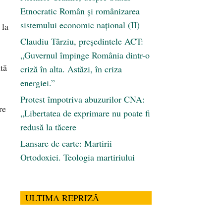
Etnocratic Român şi românizarea
sistemului economic naţional (II)
 la
Claudiu Târziu, președintele ACT:
„Guvernul împinge România dintr-o
ută
criză în alta. Astăzi, în criza
energiei.”
Protest împotriva abuzurilor CNA:
re
„Libertatea de exprimare nu poate fi
redusă la tăcere
Lansare de carte: Martirii
Ortodoxiei. Teologia martiriului
ULTIMA REPRIZĂ