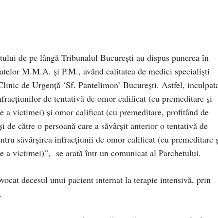
tului de pe lângă Tribunalul Bucureşti au dispus punerea în
atelor M.M.A. şi P.M., având calitatea de medici specialişti
 Clinic de Urgenţă ‘Sf. Pantelimon’ Bucureşti. Astfel, inculpat
fracţiunilor de tentativă de omor calificat (cu premeditare şi
te a victimei) şi omor calificat (cu premeditare, profitând de
şi de către o persoană care a săvârşit anterior o tentativă de
ntru săvârşirea infracţiunii de omor calificat (cu premeditare ş
te a victimei)”, se arată într-un comunicat al Parchetului.
ocat decesul unui pacient internat la terapie intensivă, prin
.