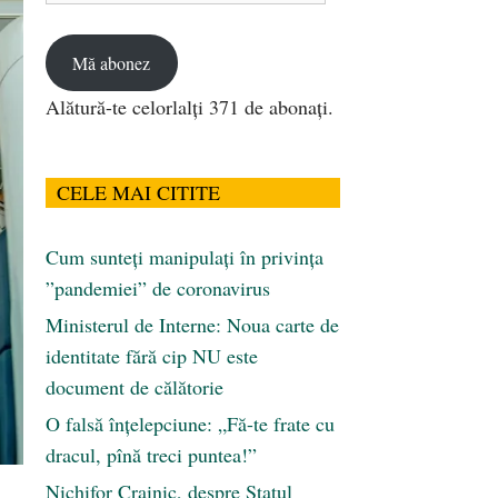
email
Mă abonez
Alătură-te celorlalți 371 de abonați.
CELE MAI CITITE
Cum sunteți manipulați în privința
”pandemiei” de coronavirus
Ministerul de Interne: Noua carte de
identitate fără cip NU este
document de călătorie
O falsă înțelepciune: „Fă-te frate cu
dracul, pînă treci puntea!”
Nichifor Crainic, despre Statul