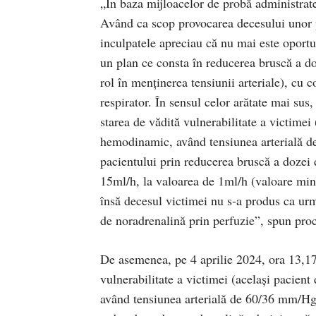
„În baza mijloacelor de probă administrate,
Având ca scop provocarea decesului unor pa
inculpatele apreciau că nu mai este oportu
un plan ce consta în reducerea bruscă a do
rol în menţinerea tensiunii arteriale), cu c
respirator. În sensul celor arătate mai sus
starea de vădită vulnerabilitate a victimei 
hemodinamic, având tensiunea arterială d
pacientului prin reducerea bruscă a dozei 
15ml/h, la valoarea de 1ml/h (valoare min
însă decesul victimei nu s-a produs ca urma
de noradrenalină prin perfuzie”, spun proc
De asemenea, pe 4 aprilie 2024, ora 13,17,
vulnerabilitate a victimei (acelaşi pacient
având tensiunea arterială de 60/36 mm/Hg),