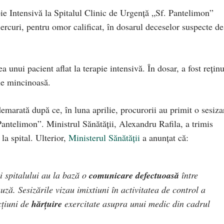
pie Intensivă la Spitalul Clinic de Urgenţă „Sf. Pantelimon”
iercuri, pentru omor calificat, în dosarul deceselor suspecte de
 unui pacient aflat la terapie intensivă. În dosar, a fost reţin
ie mincinoasă.
emarată după ce, în luna aprilie, procurorii au primit o sesiza
 Pantelimon”. Ministrul Sănătății, Alexandru Rafila, a trimis
la spital. Ulterior,
Ministerul Sănătății
a anunțat că:
i spitalului au la bază o
comunicare defectuoasă
între
uză. Sesizările vizau imixtiuni în activitatea de control a
cțiuni de
hărțuire
exercitate asupra unui medic din cadrul