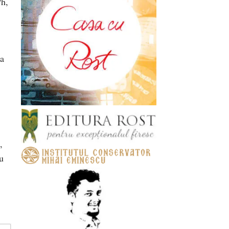
/h,
 a
,
u