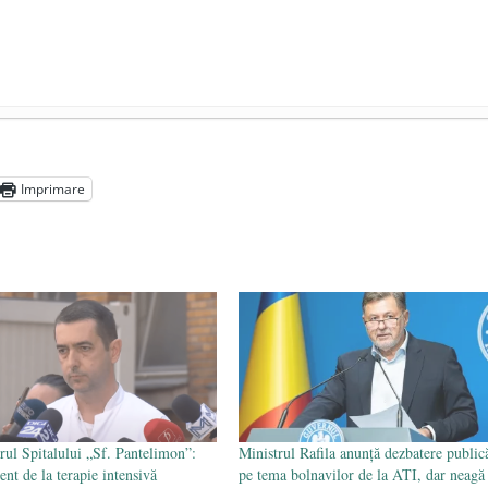
președintele Ucrainei, Volodymyr Zelensky
- 13 mai 2026
aprilie 2026
Imprimare
l poetului Octavian Goga, înlăturat din Iași
- 16 aprilie 2026
ul Spitalului „Sf. Pantelimon”:
Ministrul Rafila anunță dezbatere public
ent de la terapie intensivă
pe tema bolnavilor de la ATI, dar neagă