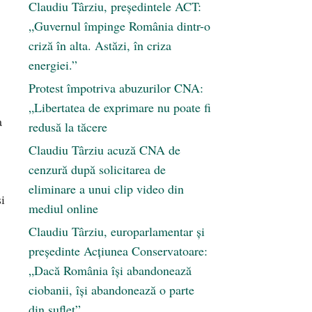
Claudiu Târziu, președintele ACT:
„Guvernul împinge România dintr-o
criză în alta. Astăzi, în criza
energiei.”
Protest împotriva abuzurilor CNA:
„Libertatea de exprimare nu poate fi
a
redusă la tăcere
Claudiu Târziu acuză CNA de
cenzură după solicitarea de
eliminare a unui clip video din
i
mediul online
Claudiu Târziu, europarlamentar și
președinte Acțiunea Conservatoare:
„Dacă România își abandonează
ciobanii, își abandonează o parte
din suflet”