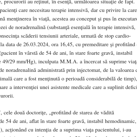
 procurorii au reţinut, în esenţă, următoarea situaţie de fapt.
cienţi care necesitau terapie intensivă, dar cu privire la care
nă menţinerea în viaţă, acestea au conceput şi pus în executar
zei de noradrenalină (substanţă esenţială în terapie intensivă,
onsecinţa scăderii tensiunii arteriale, urmată de stop cardio-
, la data de 26.03.2024, ora 16,45, cu premeditare şi profitând
(pacient în vârstă de 54 de ani, în stare foarte gravă, instabil
e 49/29 mm/Hg), inculpata M.M.A. a încercat să suprime viaţ
de noradrenalină administrată prin injectomat, de la valoarea 
imală care a fost menţinută o perioadă considerabilă de timp)
re a intervenţiei unei asistente medicale care a suplinit defici
urorii.
 cele două doctoriţe, „profitând de starea de vădită
 de 54 de ani, aflat în stare foarte gravă, instabil hemodinamic,
 acţionând cu intenţia de a suprima viaţa pacientului, i-au