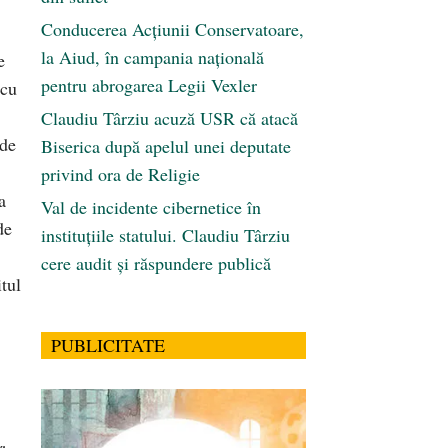
Conducerea Acțiunii Conservatoare,
la Aiud, în campania națională
e
pentru abrogarea Legii Vexler
 cu
Claudiu Târziu acuză USR că atacă
 de
Biserica după apelul unei deputate
privind ora de Religie
a
Val de incidente cibernetice în
de
instituțiile statului. Claudiu Târziu
,
cere audit și răspundere publică
tul
PUBLICITATE