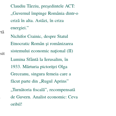
Claudiu Târziu, președintele ACT:
„Guvernul împinge România dintr-o
criză în alta. Astăzi, în criza
energiei.”
rtă
Nichifor Crainic, despre Statul
Etnocratic Român şi românizarea
sistemului economic naţional (II)
sit
Lumina Sfântă la Ierusalim, în
1933. Mărturia pictoriței Olga
Greceanu, singura femeia care a
făcut parte din „Rugul Aprins”
„Turnătoria fiscală”, recompensată
,
de Guvern. Analist economic: Ceva
oribil!