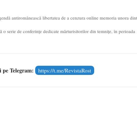
 agendă antiromânească libertatea de a cenzura online memoria unora din
 o serie de conferințe dedicate mărturisitorilor din temnițe, în perioada
și pe Telegram:
https://t.me/RevistaRost