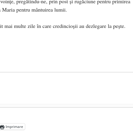
voințe, pregătindu-ne, prin post și rugăciune pentru primirea
a Maria pentru mântuirea lumii.
it mai multe zile în care credincioșii au dezlegare la pește.
președintele Ucrainei, Volodymyr Zelensky
- 13 mai 2026
aprilie 2026
Imprimare
l poetului Octavian Goga, înlăturat din Iași
- 16 aprilie 2026