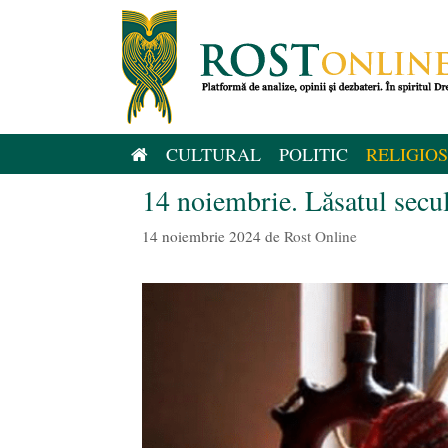
Sari
la
conținut
CULTURAL
POLITIC
RELIGIOS
14 noiembrie. Lăsatul secu
14 noiembrie 2024
de
Rost Online