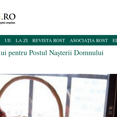
UE
LA ZI
REVISTA ROST
ASOCIAȚIA ROST
E
lui pentru Postul Nașterii Domnului