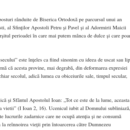
posturi rânduite de Biserica Ortodoxă pe parcursul unui an
ti, al Sfinților Apostoli Petru și Pavel și al Adormirii Maicii
rșitul perioadei în care mai putem mânca de dulce și care poa
ecului” este înțeles ca fiind sinonim cu ideea de uscat sau lip
irmă că acesta provine, mai degrabă, din deformarea expresiei
 chiar secolul, adică lumea cu obiceiurile sale, timpul secular,
că și Sfântul Apostolul Ioan: „Tot ce este de la lume, aceasta
fia vietii” (I Ioan 2, 16). Ucenicul iubit al Domnului subliniază
ate lucrurile zadarnice care ne ocupă atenția și ne consumă
 la reînnoirea vieții prin întoarcerea către Dumnezeu