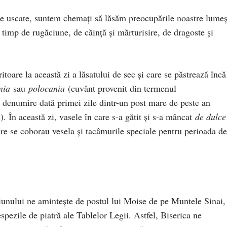
te uscate, suntem chemați să lăsăm preocupările noastre lumeș
 timp de rugăciune, de căință și mărturisire, de dragoste și
itoare la această zi a lăsatului de sec și care se păstrează încă
ania
sau
polocania
(cuvânt provenit din termenul
– denumire dată primei zile dintr-un post mare de peste an
. În această zi, vasele în care s-a gătit și s-a mâncat
de dulce
are se coborau vesela și tacâmurile speciale pentru perioada de
iunului ne amintește de postul lui Moise de pe Muntele Sinai,
spezile de piatră ale Tablelor Legii. Astfel, Biserica ne