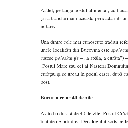
Astfel, pe lângă postul alimentar, cu buca
și să transformăm această perioadă într-un
iertare.
Una dintre cele mai cunoscute tradiții refer
unele localități din Bucovina este
spoloc
rusesc
poloskanije
– „a spăla, a curăța”) 
(Postul Mare sau cel al Nașterii Domnului)
curățau și se urcau în podul casei, după c
post.
Bucuria celor 40 de zile
Având o durată de 40 de zile, Postul Crăc
înainte de primirea Decalogului scris pe le