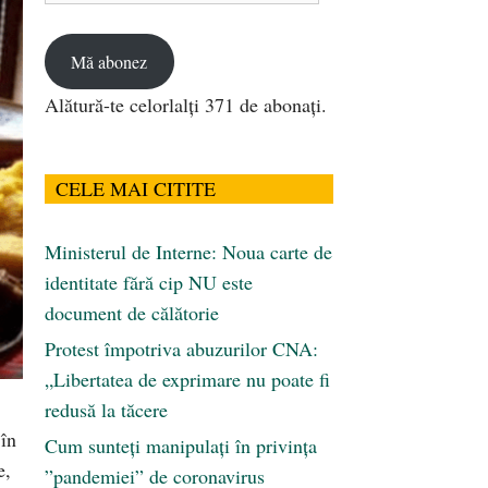
email
Mă abonez
Alătură-te celorlalți 371 de abonați.
CELE MAI CITITE
Ministerul de Interne: Noua carte de
identitate fără cip NU este
document de călătorie
Protest împotriva abuzurilor CNA:
„Libertatea de exprimare nu poate fi
redusă la tăcere
 în
Cum sunteți manipulați în privința
e,
”pandemiei” de coronavirus