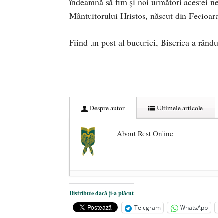
îndeamnă să fim și noi următori acestei ne
Mântuitorului Hristos, născut din Fecioar
Fiind un post al bucuriei, Biserica a rându
Despre autor
Ultimele articole
About Rost Online
Dezvăluiri cutremurătoare despre 
Distribuie dacă ți-a plăcut
Statul care servește Națiunea
- 21 
Telegram
WhatsApp
Legea Vexler produce efecte. Bustu