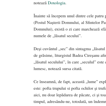
notează
Doxologia
.
Înainte să începem unul dintre cele patru 
(Postul Nașterii Domnului, al Sfintelor Pas
Domnului), există o zi care marchează sfâ
numele de „lăsatul secului”.
Deși cuvântul „sec” din sintagma „lăsatul s
de grăsime, liturgistul Badea Cireșanu af
„lăsatul seculului”, în care „seculul” este
lumesc, notează sursa citată.
Ce înseamnă, de fapt, această „lume” expli
este: pofta trupului si pofta ochilor și tru
aici, nu doar lepădarea de păcate, ci și to
timpul, adresându-ne, totodată, un îndemn