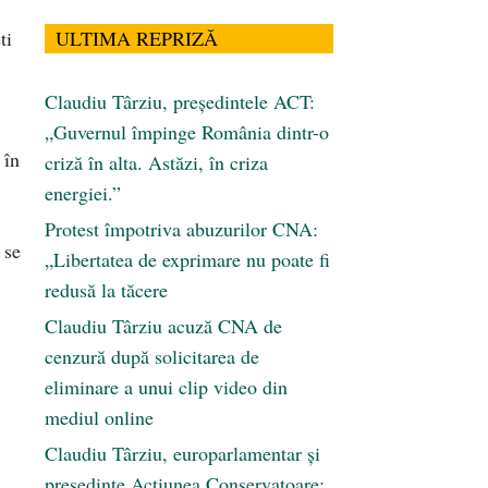
ULTIMA REPRIZĂ
ti
Claudiu Târziu, președintele ACT:
„Guvernul împinge România dintr-o
 în
criză în alta. Astăzi, în criza
energiei.”
Protest împotriva abuzurilor CNA:
se
„Libertatea de exprimare nu poate fi
redusă la tăcere
Claudiu Târziu acuză CNA de
cenzură după solicitarea de
eliminare a unui clip video din
mediul online
Claudiu Târziu, europarlamentar și
președinte Acțiunea Conservatoare: