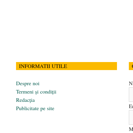
INFORMATII UTILE
Despre noi
N
Termeni și condiții
Redacția
E
Publicitate pe site
M