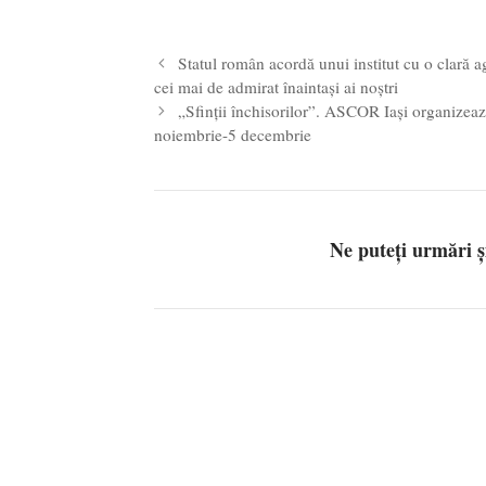
Statul român acordă unui institut cu o clară
cei mai de admirat înaintași ai noștri
„Sfinții închisorilor”. ASCOR Iași organizează
noiembrie-5 decembrie
Ne puteți urmări 