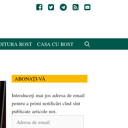
DITURA ROST
CASA CU ROST
ABONAȚI-VĂ
Introduceți mai jos adresa de email
pentru a primi notificări cînd sînt
publicate articole noi.
Adresa
de