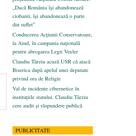
„Dacă România își abandonează
ciobanii, își abandonează o parte
din suflet”
Conducerea Acțiunii Conservatoare,
la Aiud, în campania națională
pentru abrogarea Legii Vexler
Claudiu Târziu acuză USR că atacă
Biserica după apelul unei deputate
privind ora de Religie
Val de incidente cibernetice în
instituțiile statului. Claudiu Târziu
cere audit și răspundere publică
PUBLICITATE