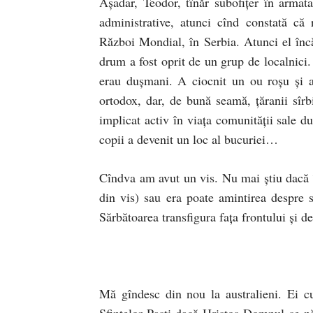
Aşadar, Teodor, tînăr subofiţer în armat
administrative, atunci cînd constată că
Război Mondial, în Serbia. Atunci el încă
drum a fost oprit de un grup de localnici.
erau duşmani. A ciocnit un ou roşu şi a
ortodox, dar, de bună seamă, ţăranii sîrb
implicat activ în viaţa comunităţii sale du
copii a devenit un loc al bucuriei…
Cîndva am avut un vis. Nu mai ştiu dacă î
din vis) sau era poate amintirea despre 
Sărbătoarea transfigura faţa frontului şi 
Mă gîndesc din nou la australieni. Ei cu
Sfintelor Paşti dacă Hristos Domnul se năşt