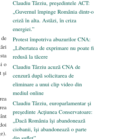
Claudiu Târziu, președintele ACT:
„Guvernul împinge România dintr-o
criză în alta. Astăzi, în criza
energiei.”
 de
Protest împotriva abuzurilor CNA:
ări
„Libertatea de exprimare nu poate fi
sta
redusă la tăcere
i o
Claudiu Târziu acuză CNA de
t şi
cenzură după solicitarea de
eliminare a unui clip video din
mediul online
rea
Claudiu Târziu, europarlamentar și
rea
președinte Acțiunea Conservatoare:
înt
„Dacă România își abandonează
doi
ciobanii, își abandonează o parte
e).
din suflet”