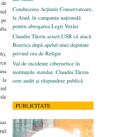
 de
Conducerea Acțiunii Conservatoare,
tul
la Aiud, în campania națională
 pe
pentru abrogarea Legii Vexler
fia
Claudiu Târziu acuză USR că atacă
Biserica după apelul unei deputate
privind ora de Religie
6),
rcu
Val de incidente cibernetice în
ana
instituțiile statului. Claudiu Târziu
 la
cere audit și răspundere publică
iul
eile
.
PUBLICITATE
sus
nţă