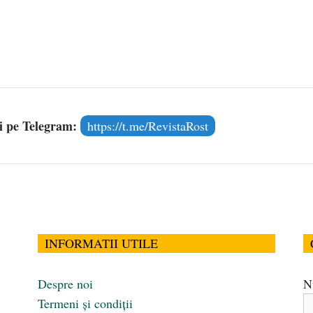
și pe Telegram:
https://t.me/RevistaRost
INFORMATII UTILE
Despre noi
N
Termeni și condiții