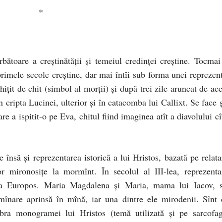
*
ătoare a creştinătăţii şi temeiul credinţei creştine. Tocmai
primele secole creştine, dar mai întîi sub forma unei reprezent
iţit de chit (simbol al morţii) şi după trei zile aruncat de ace
cripta Lucinei, ulterior şi în catacomba lui Callixt. Se face ş
e a ispitit-o pe Eva, chitul fiind imaginea atît a diavolului cî
 însă şi reprezentarea istorică a lui Hristos, bazată pe relata
or mironosiţe la mormînt. În secolul al III-lea, reprezenta
ura Europos. Maria Magdalena şi Maria, mama lui Iacov, s
umînare aprinsă în mînă, iar una dintre ele mirodenii. Sînt 
bra monogramei lui Hristos (temă utilizată şi pe sarcofag