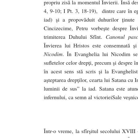
propriu zisă la momentul Învierii. Însă des
4, 9-10; I Pt. 3, 18-19), dintre care în e
iad) şi a propovăduit duhurilor ţinute
Cincizecime, Petru vorbeşte despre Înv
trimiterea Duhului Sfînt.
Canonul pasc
Învierea lui Hristos este consemnată şi
Nicodim
. În Evanghelia lui Nicodim se 
sufletelor celor drepţi, precum şi despre î
în acest sens stă scris şi la Evangheli
aşteptarea drepţilor, cearta lui Satana cu I
luminii de sus” la iad. Satana este atunc
infernului, ca semn al victorieiSale veşn
Într-o vreme, la sfîrşitul secolului XVIII