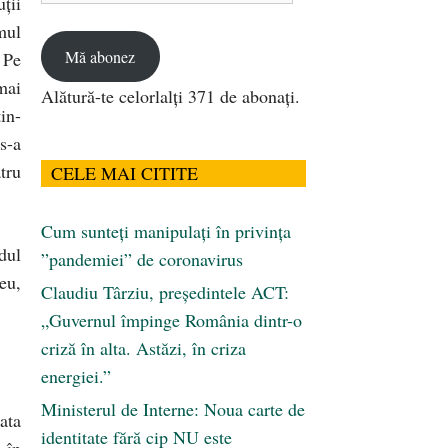
ţii
email
mul
Mă abonez
 Pe
mai
Alătură-te celorlalți 371 de abonați.
in-
s-a
tru
CELE MAI CITITE
Cum sunteți manipulați în privința
dul
”pandemiei” de coronavirus
eu,
Claudiu Târziu, președintele ACT:
„Guvernul împinge România dintr-o
criză în alta. Astăzi, în criza
energiei.”
Ministerul de Interne: Noua carte de
ata
identitate fără cip NU este
 în