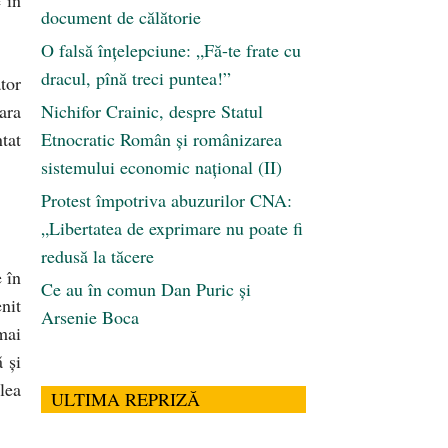
document de călătorie
O falsă înțelepciune: „Fă-te frate cu
dracul, pînă treci puntea!”
ator
ara
Nichifor Crainic, despre Statul
tat
Etnocratic Român şi românizarea
sistemului economic naţional (II)
Protest împotriva abuzurilor CNA:
„Libertatea de exprimare nu poate fi
redusă la tăcere
e în
Ce au în comun Dan Puric şi
nit
Arsenie Boca
mai
 şi
lea
ULTIMA REPRIZĂ