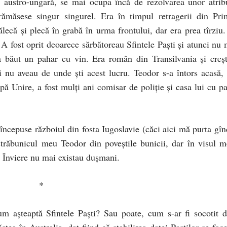
a austro-ungară, se mai ocupa încă de rezolvarea unor atribu
 rămăsese singur singurel. Era în timpul retragerii din Pri
lecă şi plecă în grabă în urma frontului, dar era prea tîrziu.
 A fost oprit deoarece sărbătoreau Sfintele Paşti şi atunci nu 
 băut un pahar cu vin. Era român din Transilvania şi creşt
i nu aveau de unde şti acest lucru. Teodor s-a întors acasă, 
pă Unire, a fost mulţi ani comisar de poliţie şi casa lui cu pa
ncepuse războiul din fosta Iugoslavie (căci aici mă purta gîn
străbunicul meu Teodor din poveştile bunicii, dar în visul m
de Înviere nu mai existau duşmani.
*
m aşteaptă Sfintele Paşti? Sau poate, cum s-ar fi socotit d
ea în Australia, dat fiind că stabilirea datei Paştilor se face