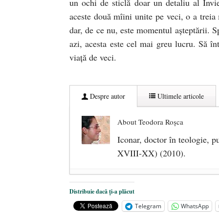
un ochi de sticlă doar un detaliu al Învi
aceste două mîini unite pe veci, o a treia
dar, de ce nu, este momentul aşteptării. Sp
azi, acesta este cel mai greu lucru. Să în
viaţă de veci.
Despre autor
Ultimele articole
About Teodora Roșca
Iconar, doctor în teologie, pu
XVIII-XX) (2010).
Gînduri în aşteptarea Învierii
- 12 
Distribuie dacă ți-a plăcut
Telegram
WhatsApp