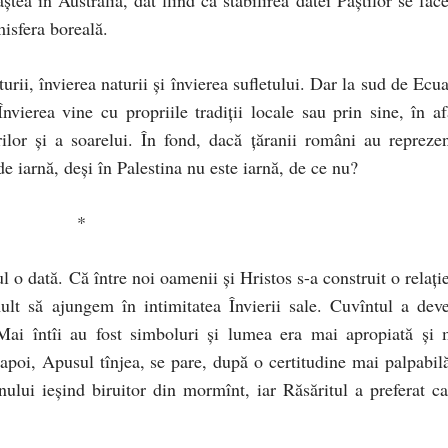
isfera boreală.
turii, învierea naturii şi învierea sufletului. Dar la sud de Ecu
nvierea vine cu propriile tradiţii locale sau prin sine, în af
rilor şi a soarelui. În fond, dacă ţăranii români au reprezen
de iarnă, deşi în Palestina nu este iarnă, de ce nu?
*
l o dată. Că între noi oamenii şi Hristos s-a construit o relaţi
ult să ajungem în intimitatea Învierii sale. Cuvîntul a deve
ai întîi au fost simboluri şi lumea era mai apropiată şi 
apoi, Apusul tînjea, se pare, după o certitudine mai palpabilă
ui ieşind biruitor din mormînt, iar Răsăritul a preferat ca