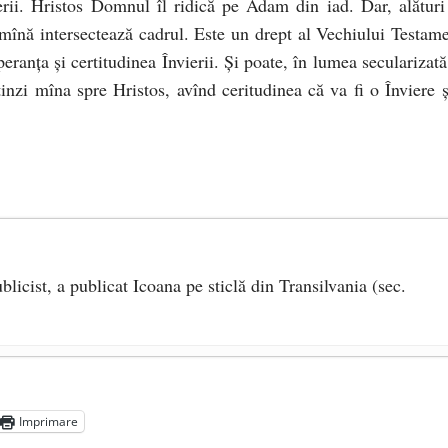
erii. Hristos Domnul îl ridică pe Adam din iad. Dar, alături
 mînă intersectează cadrul. Este un drept al Vechiului Testame
eranţa şi certitudinea Învierii. Şi poate, în lumea secularizată
tinzi mîna spre Hristos, avînd ceritudinea că va fi o Înviere ş
blicist, a publicat Icoana pe sticlă din Transilvania (sec.
aprilie 2012
Imprimare