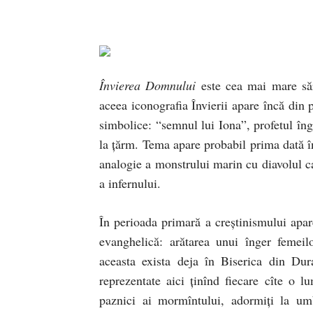
Învierea Domnului
este cea mai mare sărb
aceea iconografia Învierii apare încă din 
simbolice: “semnul lui Iona”, profetul îngh
la ţărm. Tema apare probabil prima dată în 
analogie a monstrului marin cu diavolul car
a infernului.
În perioada primară a creştinismului apare
evanghelică: arătarea unui înger femeil
aceasta exista deja în Biserica din D
reprezentate aici ţinînd fiecare cîte o l
paznici ai mormîntului, adormiţi la um