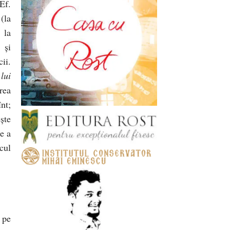
Ef.
(la
 la
 şi
ii.
lui
rea
înt;
şte
re a
cul
 pe