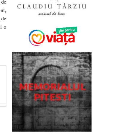
 de
nt,
 de
i o