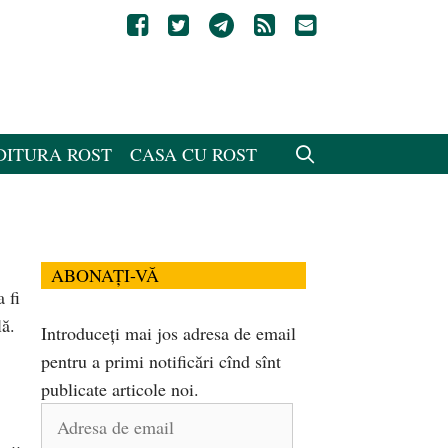
DITURA ROST
CASA CU ROST
ABONAȚI-VĂ
 fi
lă.
Introduceți mai jos adresa de email
pentru a primi notificări cînd sînt
publicate articole noi.
Adresa
de