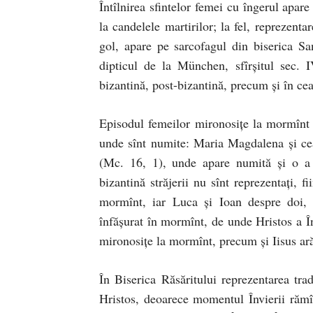
Întîlnirea sfintelor femei cu îngerul apar
la candelele martirilor; la fel, reprezenta
gol, apare pe sarcofagul din biserica San
dipticul de la München, sfîrşitul sec. I
bizantină, post-bizantină, precum şi în cea
Episodul femeilor mironosiţe la mormînt 
unde sînt numite: Maria Magdalena şi cea
(Mc. 16, 1), unde apare numită şi o a
bizantină străjerii nu sînt reprezentaţi,
mormînt, iar Luca şi Ioan despre doi, d
înfăşurat în mormînt, de unde Hristos a Î
mironosiţe la mormînt, precum şi Iisus ar
În Biserica Răsăritului reprezentarea tra
Hristos, deoarece momentul Învierii rămîn