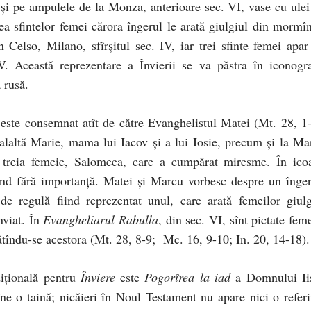
e şi pe ampulele de la Monza, anterioare sec. VI, vase cu ulei
rea sfintelor femei cărora îngerul le arată giulgiul din mormîn
 Celso, Milano, sfîrşitul sec. IV, iar trei sfinte femei apar
V. Această reprezentare a Învierii se va păstra în iconogra
 rusă.
este consemnat atît de către Evanghelistul Matei (Mt. 28, 1-
laltă Marie, mama lui Iacov şi a lui Iosie, precum şi la Ma
 treia femeie, Salomeea, care a cumpărat miresme. În ico
 fiind fără importanţă. Matei şi Marcu vorbesc despre un înger
e regulă fiind reprezentat unul, care arată femeilor giulg
nviat. În
Evangheliarul Rabulla
, din sec. VI, sînt pictate fem
ătîndu-se acestora (Mt. 28, 8-9; Mc. 16, 9-10; In. 20, 14-18)
diţională pentru
Înviere
este
Pogorîrea la iad
a Domnului Ii
e o taină; nicăieri în Noul Testament nu apare nici o referi