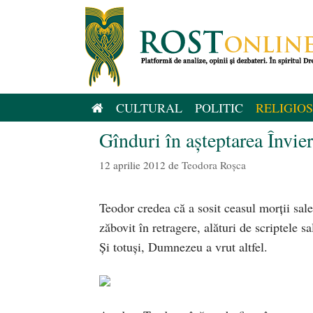
Sari
la
conținut
CULTURAL
POLITIC
RELIGIOS
Gînduri în aşteptarea Învier
12 aprilie 2012
de
Teodora Roșca
Teodor credea că a sosit ceasul morţii sale
zăbovit în retragere, alături de scriptele 
Şi totuşi, Dumnezeu a vrut altfel.