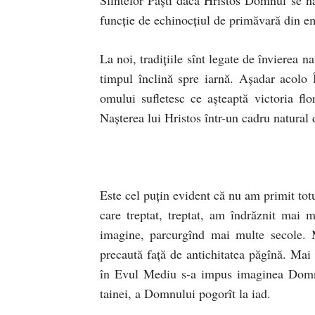
funcţie de echinocţiul de primăvară din em
La noi, tradiţiile sînt legate de învierea na
timpul înclină spre iarnă. Aşadar acolo Î
omului sufletesc ce aşteaptă victoria flo
Naşterea lui Hristos într-un cadru natural 
Este cel puţin evident că nu am primit totu
care treptat, treptat, am îndrăznit mai m
imagine, parcurgînd mai multe secole. M
precaută faţă de antichitatea păgînă. Mai 
în Evul Mediu s-a impus imaginea Domnul
tainei, a Domnului pogorît la iad.