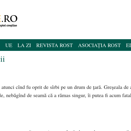
UE
LA ZI
REVISTA ROST
ASOCIAȚIA ROST
E
ii
 atunci cînd fu oprit de sîrbi pe un drum de ţară. Greşeala de a
sale, nebăgînd de seamă că a rămas singur, îi putea fi acum fata