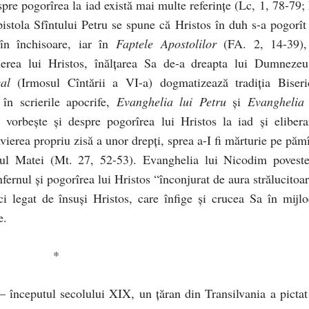
pre pogorîrea la iad există mai multe referinţe (Lc, 1, 78-79; 
pistola Sfîntului Petru se spune că Hristos în duh s-a pogorît 
 în închisoare, iar în
Faptele Apostolilor
(FA. 2, 14-39),
ierea lui Hristos, înălţarea Sa de-a dreapta lui Dumnezeu
al
(Irmosul Cîntării a VI-a) dogmatizează tradiţia Biseric
 în scrierile apocrife,
Evanghelia lui Petru
şi
Evanghelia 
vorbeşte şi despre pogorîrea lui Hristos la iad şi elibera
nvierea propriu zisă a unor drepţi, sprea a-I fi mărturie pe păm
stul Matei (Mt. 27, 52-53). Evanghelia lui Nicodim poveste
nfernul şi pogorîrea lui Hristos “înconjurat de aura strălucitoa
i legat de însuşi Hristos, care înfige şi crucea Sa în mijlo
ice.
*
 – începutul secolului XIX, un ţăran din Transilvania a pictat