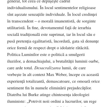
general, tot ceea ce depăşeşte cadrul
individualismului. În locul sentimentelor religioase
sînt aşezate senzaţiile individuale. În locul credinţei
în transcendent – o morală imanentistă, de sorginte
utilitaristă. În fine, devotamentul faţă de ierarhia
socială tradiţională este suprimat, iar în locul său e
pusă pretenţia egalitaristă, încordată, gata să denunţe
orice formă de respect drept o idolatrie rătăcită.
Politica Luminilor este o politică a smulgerii
iluziilor, a demachiajului, a brutalităţii luminii oarbe,
care arde totul.
Desacralizarea
lumii, de care
vorbeşte în alt context Max Weber, începe cu această
experienţă totalizantă, demascatoare, ce omoară orice
sentiment fin în numele eliminării prejudecăţilor.
Diatriba lui Burke atinge chintesenţa ideologiei
iluministe: „Potrivit noii ordini a lucrurilor, un rege