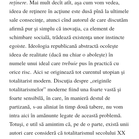
reţinere
. Mai mult decît atît, aşa cum vom vedea,
ideea de reţinere în acţiune este dusă pînă la ultimele
sale consecinţe, atunci cînd autorul de care discutăm
afirmă pur şi simplu că inovaţia, ca element de
schimbare socială, trădează existenţa unor instincte
egoiste. Ideologia republicană abstractă ocoleşte
ideea de realitate (dacă nu chiar o aboleşte) în
numele unui ideal care
trebuie
pus în practică cu
orice risc. Aici se originează tot curentul utopian şi
totalitarist modern. Discuţia despre „originile
totalitarismelor” moderne fiind una foarte vastă şi
foarte sensibilă, în care, în manieră destul de
partizană, s-au aliniat în timp două tabere, nu vom
intra aici în amănunte legate de această problemă.
Totuşi, e util să amintim că, pe de o parte, există unii
autori care consideră că totalitarismul secolului XX