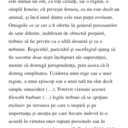
este numai un om, ca toţi ceilalţi, iar o regină, o
simplă femeie; cît priveşte femeia, ea nu este decît un
animal, şi încă unul dintre cele mai puţin evoluate.
Omagiile ce se cer a fi oferite în general persoanelor
de sexe diferite, indiferent de obiectul preţuirii,
trebuie să fie privite ca o idilă desuetă şi ca o
nebunie. Regicidul, paricidul şi sacrilegiul ajung să
fie socotite doar nişte închipuiri ale superstiţiei,
menite să distrugă jurisprudenţa, prin aceea că îi
distrug simplitatea. Uciderea unui rege sau a unei
regine, a unui episcop sau a unui tată nu sînt decît
simple omucideri (…). Potrivit viziunii acestei
filosofii barbare (…) legile trebuie să se sprijine
exclusiv pe teroarea pe care o inspiră şi pe
importanţa şi atenţia pe care fiecare individ le-o
acordă în virtutea unei raţiuni personale sau în