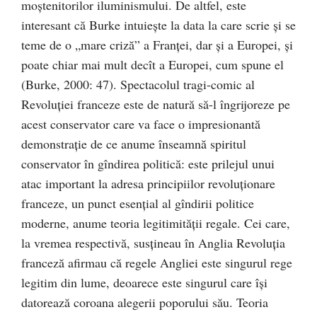
moştenitorilor iluminismului. De altfel, este
interesant că Burke intuieşte la data la care scrie şi se
teme de o „mare criză” a Franţei, dar şi a Europei, şi
poate chiar mai mult decît a Europei, cum spune el
(Burke, 2000: 47). Spectacolul tragi-comic al
Revoluţiei franceze este de natură să-l îngrijoreze pe
acest conservator care va face o impresionantă
demonstraţie de ce anume înseamnă spiritul
conservator în gîndirea politică: este prilejul unui
atac important la adresa principiilor revoluţionare
franceze, un punct esenţial al gîndirii politice
moderne, anume teoria legitimităţii regale. Cei care,
la vremea respectivă, susţineau în Anglia Revoluţia
franceză afirmau că regele Angliei este singurul rege
legitim din lume, deoarece este singurul care îşi
datorează coroana alegerii poporului său. Teoria