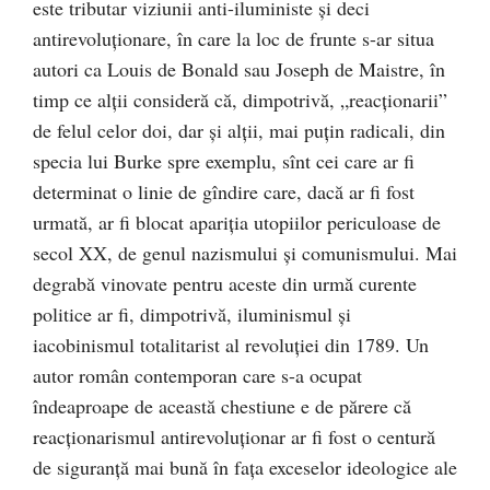
este tributar viziunii anti-iluministe şi deci
antirevoluţionare, în care la loc de frunte s-ar situa
autori ca Louis de Bonald sau Joseph de Maistre, în
timp ce alţii consideră că, dimpotrivă, „reacţionarii”
de felul celor doi, dar şi alţii, mai puţin radicali, din
specia lui Burke spre exemplu, sînt cei care ar fi
determinat o linie de gîndire care, dacă ar fi fost
urmată, ar fi blocat apariţia utopiilor periculoase de
secol XX, de genul nazismului şi comunismului. Mai
degrabă vinovate pentru aceste din urmă curente
politice ar fi, dimpotrivă, iluminismul şi
iacobinismul totalitarist al revoluţiei din 1789. Un
autor român contemporan care s-a ocupat
îndeaproape de această chestiune e de părere că
reacţionarismul antirevoluţionar ar fi fost o centură
de siguranţă mai bună în faţa exceselor ideologice ale