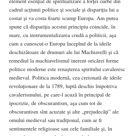
element esenţial de spiritualizare a forţei oarbe din
cadrul acţiunii politice şi sociale şi dispariţia lui a
costat şi va costa foarte scump Europa. Am putea
spune că dispariţia acestui principiu coincide, în
mare, cu instrumentalizarea crudă a politicii, aşa
cum a cunoscut-o Europa începînd de la ideile
deschizătoare de drumuri ale lui Machiavelli şi că
remediul la machiavelismul inerent oricărei forme
politice moderne este renaşterea spiritului cavaleresc
medieval. Politica modernă, cea creionată de ideile
revoluţionare de la 1789, luptă deschis împotriva
cavalerismului, pe care-l acuză în principal de
ipocrizie, de obscurantism, aşa cum tot de
obscurantism sînt acuzate şi alte „prejudecăţi” ale
omului medieval sau tradiţional, cum ar fi
sentimentele religioase sau cele familiale şi, în