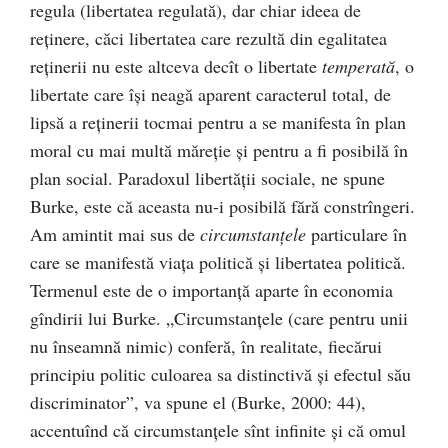
regula (libertatea regulată), dar chiar ideea de
reţinere, căci libertatea care rezultă din egalitatea
reţinerii nu este altceva decît o libertate
temperată
, o
libertate care îşi neagă aparent caracterul total, de
lipsă a reţinerii tocmai pentru a se manifesta în plan
moral cu mai multă măreţie şi pentru a fi posibilă în
plan social. Paradoxul libertăţii sociale, ne spune
Burke, este că aceasta nu-i posibilă fără constrîngeri.
Am amintit mai sus de
circumstanţele
particulare în
care se manifestă viaţa politică şi libertatea politică.
Termenul este de o importanţă aparte în economia
gîndirii lui Burke. „Circumstanţele (care pentru unii
nu înseamnă nimic) conferă, în realitate, fiecărui
principiu politic culoarea sa distinctivă şi efectul său
discriminator”, va spune el (Burke, 2000: 44),
accentuînd că circumstanţele sînt infinite şi că omul