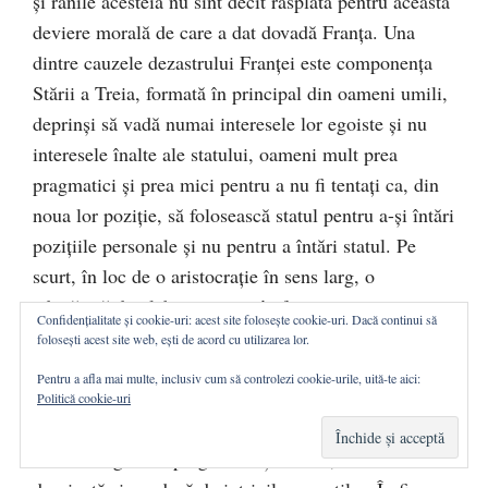
şi rănile acesteia nu sînt decît răsplata pentru această
deviere morală de care a dat dovadă Franţa. Una
dintre cauzele dezastrului Franţei este componenţa
Stării a Treia, formată în principal din oameni umili,
deprinşi să vadă numai interesele lor egoiste şi nu
interesele înalte ale statului, oameni mult prea
pragmatici şi prea mici pentru a nu fi tentaţi ca, din
noua lor poziţie, să folosească statul pentru a-şi întări
poziţiile personale şi nu pentru a întări statul. Pe
scurt, în loc de o aristocraţie în sens larg, o
adunătură de plebei cocoţaţi în fruntea puterii nu
Confidențialitate și cookie-uri: acest site folosește cookie-uri. Dacă continui să
putea să ducă decît la rezultate dezastruoase. La
folosești acest site web, ești de acord cu utilizarea lor.
rîndul ei, această pătură de mici „măscărici”
Pentru a afla mai multe, inclusiv cum să controlezi cookie-urile, uită-te aici:
provinciali, cum îi numeşte Burke, dintre care unii
Politică cookie-uri
nu ştiu să scrie şi să citească, dublată de adunătura
micilor negustori pragmatici şi obtuzi, a fost