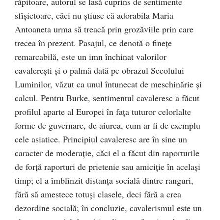
răpitoare, autorul se lasă cuprins de sentimente
sfîşietoare, căci nu ştiuse că adorabila Maria
Antoaneta urma să treacă prin grozăviile prin care
trecea în prezent. Pasajul, ce denotă o fineţe
remarcabilă, este un imn închinat valorilor
cavalereşti şi o palmă dată pe obrazul Secolului
Luminilor, văzut ca unul întunecat de meschinărie şi
calcul. Pentru Burke, sentimentul cavaleresc a făcut
profilul aparte al Europei în faţa tuturor celorlalte
forme de guvernare, de aiurea, cum ar fi de exemplu
cele asiatice. Principiul cavaleresc are în sine un
caracter de moderaţie, căci el a făcut din raporturile
de forţă raporturi de prietenie sau amiciţie în acelaşi
timp; el a îmblînzit distanţa socială dintre ranguri,
fără să amestece totuşi clasele, deci fără a crea
dezordine socială; în concluzie, cavalerismul este un