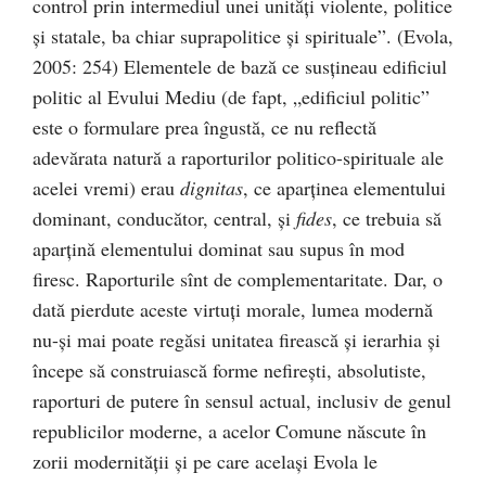
control prin intermediul unei unităţi violente, politice
şi statale, ba chiar suprapolitice şi spirituale”. (Evola,
2005: 254) Elementele de bază ce susţineau edificiul
politic al Evului Mediu (de fapt, „edificiul politic”
este o formulare prea îngustă, ce nu reflectă
adevărata natură a raporturilor politico-spirituale ale
acelei vremi) erau
dignitas
, ce aparţinea elementului
dominant, conducător, central, şi
fides
, ce trebuia să
aparţină elementului dominat sau supus în mod
firesc. Raporturile sînt de complementaritate. Dar, o
dată pierdute aceste virtuţi morale, lumea modernă
nu-şi mai poate regăsi unitatea firească şi ierarhia şi
începe să construiască forme nefireşti, absolutiste,
raporturi de putere în sensul actual, inclusiv de genul
republicilor moderne, a acelor Comune născute în
zorii modernităţii şi pe care acelaşi Evola le