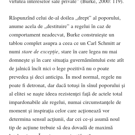
virtutea intereselor sale private” (Burke, 2000: 119).
Răspunzînd celui de-al doilea „drept” al poporului,
anume acela de „destituire” a regelui în caz de
comportament neadecvat, Burke construieşte un
tablou complet asupra a ceea ce un Carl Schmitt ar
numi
stare de excepţie
, stare în care legea nu mai
domneşte şi în care situaţia guvernămîntului este atît
de jalnică încît nici o lege pozitivă nu o poate
prevedea şi deci anticipa. În mod normal, regele nu
poate fi detronat, dar dacă totuşi în sînul poporului şi
al elitei se naşte ideea rezistenţei faţă de actele total
impardonabile ale regelui, numai circumstanţele de
moment şi inspiraţia celor care acţionează vor
determina sensul acţiunii, dar cei ce-şi asumă noul
tip de acţiune trebuie să dea dovadă de maximă