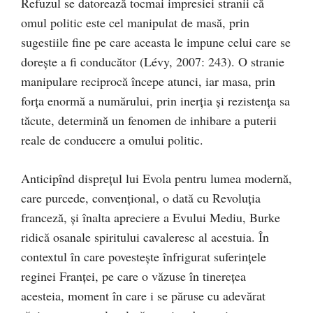
Refuzul se datorează tocmai impresiei stranii că
omul politic este cel manipulat de masă, prin
sugestiile fine pe care aceasta le impune celui care se
doreşte a fi conducător (Lévy, 2007: 243). O stranie
manipulare reciprocă începe atunci, iar masa, prin
forţa enormă a numărului, prin inerţia şi rezistenţa sa
tăcute, determină un fenomen de inhibare a puterii
reale de conducere a omului politic.
Anticipînd dispreţul lui Evola pentru lumea modernă,
care purcede, convenţional, o dată cu Revoluţia
franceză, şi înalta apreciere a Evului Mediu, Burke
ridică osanale spiritului cavaleresc al acestuia. În
contextul în care povesteşte înfrigurat suferinţele
reginei Franţei, pe care o văzuse în tinereţea
acesteia, moment în care i se păruse cu adevărat