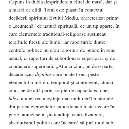
răspuns în dubla desprindere a elitei de masă, dar şi
a masei de elită. Totul este plasat în contextul
decăderii spiritului Evului Mediu, caracterizat printr-
o „ecumenă” de natură spirituală, de un tip aparte, în
care elementele tradiţional-religioase susţineau
ierarhiile fireşti ale lumii, iar raporturile dintre
centrele politice nu erau raporturi de putere în sens
actual, ci raporturi de subordonare superioară şi de
conducere superioară: „Atunci cînd, pe de o parte,
decade acea
dignitas
care poate trona peste
elementul multiplu, temporal şi contingent; atunci
cînd, pe de altă parte, se pierde capacitatea unei
fides
, a unei recunoştinţe mai mult decît materiale
din partea elementelor subordonate luate fiecare în
parte, atunci se naşte tendinţa centralizatoare,
absolutismul politic care încearcă să ţină totul sub