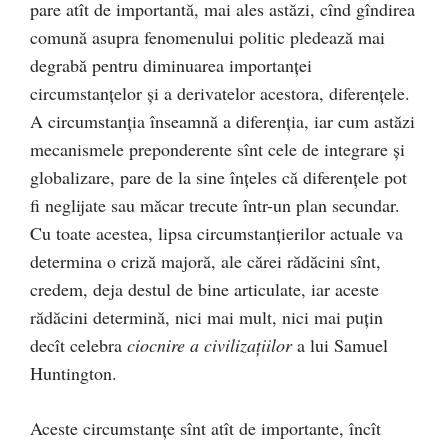
pare atît de importantă, mai ales astăzi, cînd gîndirea
comună asupra fenomenului politic pledează mai
degrabă pentru diminuarea importanţei
circumstanţelor şi a derivatelor acestora, diferenţele.
A circumstanţia înseamnă a diferenţia, iar cum astăzi
mecanismele preponderente sînt cele de integrare şi
globalizare, pare de la sine înţeles că diferenţele pot
fi neglijate sau măcar trecute într-un plan secundar.
Cu toate acestea, lipsa circumstanţierilor actuale va
determina o criză majoră, ale cărei rădăcini sînt,
credem, deja destul de bine articulate, iar aceste
rădăcini determină, nici mai mult, nici mai puţin
decît celebra
ciocnire
a civilizaţiilor
a lui Samuel
Huntington.
Aceste circumstanţe sînt atît de importante, încît