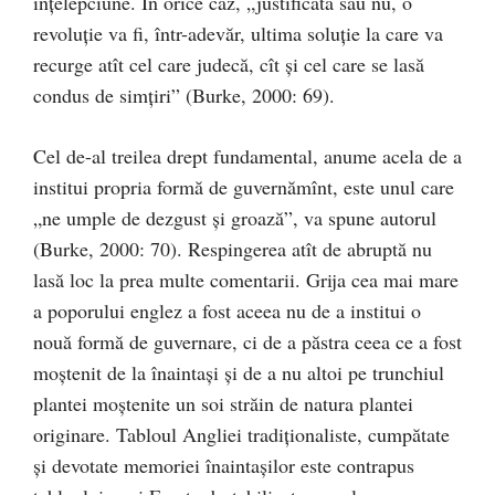
înţelepciune. În orice caz, „justificată sau nu, o
revoluţie va fi, într-adevăr, ultima soluţie la care va
recurge atît cel care judecă, cît şi cel care se lasă
condus de simţiri” (Burke, 2000: 69).
Cel de-al treilea drept fundamental, anume acela de a
institui propria formă de guvernămînt, este unul care
„ne umple de dezgust şi groază”, va spune autorul
(Burke, 2000: 70). Respingerea atît de abruptă nu
lasă loc la prea multe comentarii. Grija cea mai mare
a poporului englez a fost aceea nu de a institui o
nouă formă de guvernare, ci de a păstra ceea ce a fost
moştenit de la înaintaşi şi de a nu altoi pe trunchiul
plantei moştenite un soi străin de natura plantei
originare. Tabloul Angliei tradiţionaliste, cumpătate
şi devotate memoriei înaintaşilor este contrapus