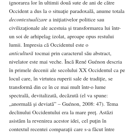
ignorarea lor în ultimii două sute de ani de către
Occident a dus la o situaţie paradoxală, anume totala
decontextualizare
a iniţiativelor politice sau
civilizaţionale ale acestuia şi transformarea lui într-
un soi de arhipelag izolat, aproape opus restului
lumii. Impresia că Occidentul este o
anticultură
tocmai prin caracterul său abstract,
nivelator este mai veche. Încă René Guénon descria
în primele decenii ale secolului XX Occidentul ca pe
locul care, în virtutea ruperii sale de tradiţie, se
transformă din ce în ce mai mult într-o lume
spectrală, devitalizată, decăzută (el va spune:
„anormală şi deviată” – Guénon, 2008: 47). Tema
declinului Occidentului era la mare preţ. Astăzi
asistăm la revenirea acestor idei, cel puţin în
contextul recentei comparaţii care s-a făcut între