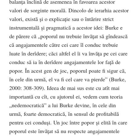
balanţa înclină de asemenea în favoarea acestor
valori de sorginte morală. Dincolo de ierarhia acestor
valori, există şi o explicaţie sau o întărire strict
instrumentală şi pragmatică a acestor idei: Burke e
de părere că „poporul nu trebuie învăţat să gîndească
că angajamentele către cei care îl conduc trebuie
luate în derîdere; căci altfel el îi va învăţa pe cei care
conduc să ia în derîdere angajamentele lor faţă de
popor. În acest gen de joc, poporul poate fi sigur că,
în cele din urmă, el va fi cel care va pierde” (Burke,
2000: 308-309). Ideea de mai sus este cu atît mai
importantă cu cît, cu ajutorul ei, vedem cum teoria
„nedemocratică” a lui Burke devine, în cele din
urmă, foarte democratică, în sensul de profitabilă
pentru cei conduşi. Un joc între popor şi elită în care
poporul este învăţat să nu respecte angajamentele