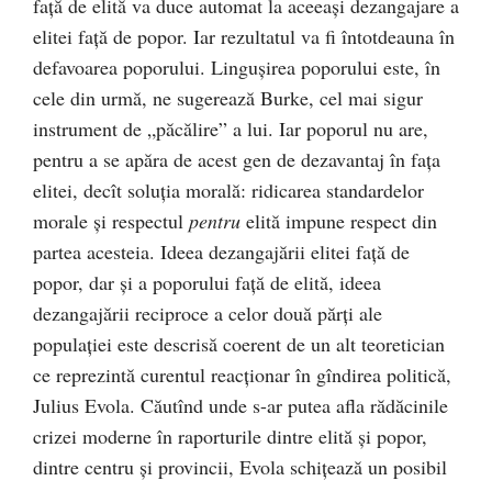
faţă de elită va duce automat la aceeaşi dezangajare a
elitei faţă de popor. Iar rezultatul va fi întotdeauna în
defavoarea poporului. Linguşirea poporului este, în
cele din urmă, ne sugerează Burke, cel mai sigur
instrument de „păcălire” a lui. Iar poporul nu are,
pentru a se apăra de acest gen de dezavantaj în faţa
elitei, decît soluţia morală: ridicarea standardelor
morale şi respectul
pentru
elită impune respect din
partea acesteia. Ideea dezangajării elitei faţă de
popor, dar şi a poporului faţă de elită, ideea
dezangajării reciproce a celor două părţi ale
populaţiei este descrisă coerent de un alt teoretician
ce reprezintă curentul reacţionar în gîndirea politică,
Julius Evola. Căutînd unde s-ar putea afla rădăcinile
crizei moderne în raporturile dintre elită şi popor,
dintre centru şi provincii, Evola schiţează un posibil