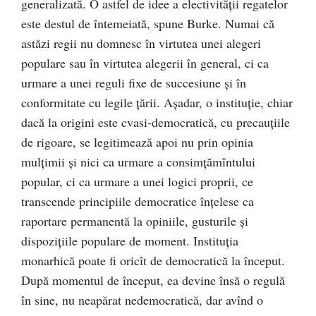
generalizată. O astfel de idee a electivităţii regatelor
este destul de întemeiată, spune Burke. Numai că
astăzi regii nu domnesc în virtutea unei alegeri
populare sau în virtutea alegerii în general, ci ca
urmare a unei reguli fixe de succesiune şi în
conformitate cu legile ţării. Aşadar, o instituţie, chiar
dacă la origini este cvasi-democratică, cu precauţiile
de rigoare, se legitimează apoi nu prin opinia
mulţimii şi nici ca urmare a consimţămîntului
popular, ci ca urmare a unei logici proprii, ce
transcende principiile democratice înţelese ca
raportare permanentă la opiniile, gusturile şi
dispoziţiile populare de moment. Instituţia
monarhică poate fi oricît de democratică la început.
După momentul de început, ea devine însă o regulă
în sine, nu neapărat nedemocratică, dar avînd o