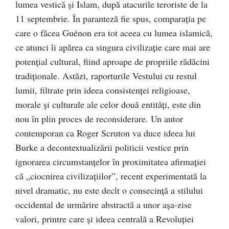
lumea vestică şi Islam, după atacurile teroriste de la
11 septembrie. În paranteză fie spus, comparaţia pe
care o făcea Guénon era tot aceea cu lumea islamică,
ce atunci îi apărea ca singura civilizaţie care mai are
potenţial cultural, fiind aproape de propriile rădăcini
tradiţionale. Astăzi, raporturile Vestului cu restul
lumii, filtrate prin ideea consistenţei religioase,
morale şi culturale ale celor două entităţi, este din
nou în plin proces de reconsiderare. Un autor
contemporan ca Roger Scruton va duce ideea lui
Burke a decontextualizării politicii vestice prin
ignorarea circumstanţelor în proximitatea afirmaţiei
că „ciocnirea civilizaţiilor”, recent experimentată la
nivel dramatic, nu este decît o consecinţă a stilului
occidental de urmărire abstractă a unor aşa-zise
valori, printre care şi ideea centrală a Revoluţiei