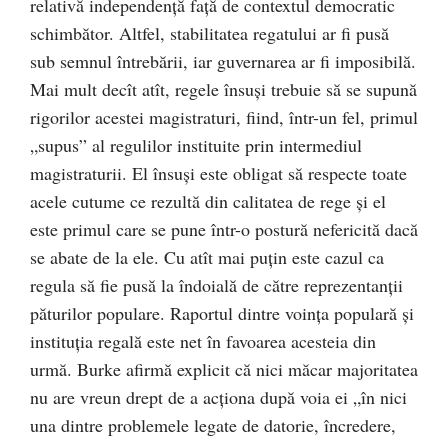
relativă independenţă faţă de contextul democratic
schimbător. Altfel, stabilitatea regatului ar fi pusă
sub semnul întrebării, iar guvernarea ar fi imposibilă.
Mai mult decît atît, regele însuşi trebuie să se supună
rigorilor acestei magistraturi, fiind, într-un fel, primul
„supus” al regulilor instituite prin intermediul
magistraturii. El însuşi este obligat să respecte toate
acele cutume ce rezultă din calitatea de rege şi el
este primul care se pune într-o postură nefericită dacă
se abate de la ele. Cu atît mai puţin este cazul ca
regula să fie pusă la îndoială de către reprezentanţii
păturilor populare. Raportul dintre voinţa populară şi
instituţia regală este net în favoarea acesteia din
urmă. Burke afirmă explicit că nici măcar majoritatea
nu are vreun drept de a acţiona după voia ei „în nici
una dintre problemele legate de datorie, încredere,