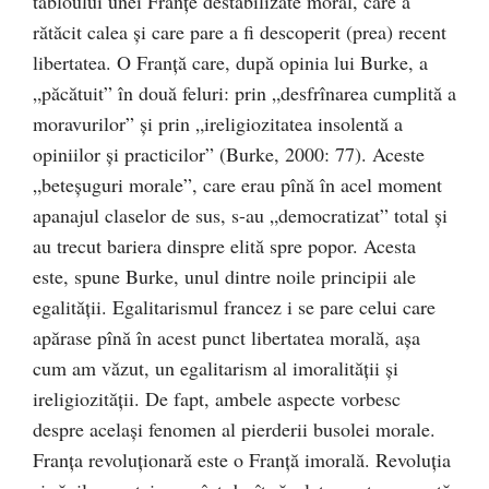
tabloului unei Franţe destabilizate moral, care a
rătăcit calea şi care pare a fi descoperit (prea) recent
libertatea. O Franţă care, după opinia lui Burke, a
„păcătuit” în două feluri: prin „desfrînarea cumplită a
moravurilor” şi prin „ireligiozitatea insolentă a
opiniilor şi practicilor” (Burke, 2000: 77). Aceste
„beteşuguri morale”, care erau pînă în acel moment
apanajul claselor de sus, s-au „democratizat” total şi
au trecut bariera dinspre elită spre popor. Acesta
este, spune Burke, unul dintre noile principii ale
egalităţii. Egalitarismul francez i se pare celui care
apărase pînă în acest punct libertatea morală, aşa
cum am văzut, un egalitarism al imoralităţii şi
ireligiozităţii. De fapt, ambele aspecte vorbesc
despre acelaşi fenomen al pierderii busolei morale.
Franţa revoluţionară este o Franţă imorală. Revoluţia