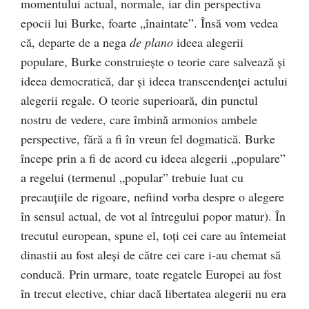
momentului actual, normale, iar din perspectiva
epocii lui Burke, foarte „înaintate”. Însă vom vedea
că, departe de a nega
de plano
ideea alegerii
populare, Burke construieşte o teorie care salvează şi
ideea democratică, dar şi ideea transcendenţei actului
alegerii regale. O teorie superioară, din punctul
nostru de vedere, care îmbină armonios ambele
perspective, fără a fi în vreun fel dogmatică. Burke
începe prin a fi de acord cu ideea alegerii „populare”
a regelui (termenul „popular” trebuie luat cu
precauţiile de rigoare, nefiind vorba despre o alegere
în sensul actual, de vot al întregului popor matur). În
trecutul european, spune el, toţi cei care au întemeiat
dinastii au fost aleşi de către cei care i-au chemat să
conducă. Prin urmare, toate regatele Europei au fost
în trecut elective, chiar dacă libertatea alegerii nu era