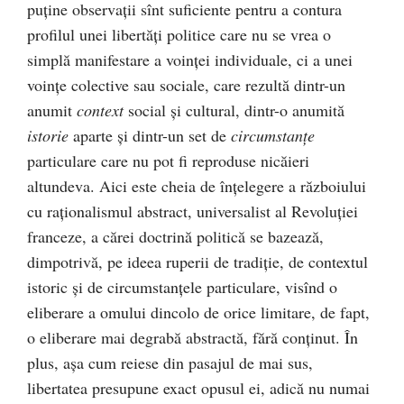
puţine observaţii sînt suficiente pentru a contura
profilul unei libertăţi politice care nu se vrea o
simplă manifestare a voinţei individuale, ci a unei
voinţe colective sau sociale, care rezultă dintr-un
anumit
context
social şi cultural, dintr-o anumită
istorie
aparte şi dintr-un set de
circumstanţe
particulare care nu pot fi reproduse nicăieri
altundeva. Aici este cheia de înţelegere a războiului
cu raţionalismul abstract, universalist al Revoluţiei
franceze, a cărei doctrină politică se bazează,
dimpotrivă, pe ideea ruperii de tradiţie, de contextul
istoric şi de circumstanţele particulare, visînd o
eliberare a omului dincolo de orice limitare, de fapt,
o eliberare mai degrabă abstractă, fără conţinut. În
plus, aşa cum reiese din pasajul de mai sus,
libertatea presupune exact opusul ei, adică nu numai