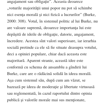
angajament sau obligaţie”. Aceasta deoarece
„voturile majorităţii unui popor nu pot să schimbe
nici esenţa morală şi nici fizică a lucrurilor” (Burke,
2000: 308). Votul, în sistemul politic al lui Burke, nu
are valoare supremă, deoarece importanţa lui este
depăşită de ideile de obligaţie, datorie, angajament,
încredere. Acestea sînt valori superioare, iar ierarhia
socială pretinde ca ele să fie situate deasupra votului,
deci a opiniei populare, chiar dacă aceasta este
majoritară. Aparent stranie, această idee este
conformă cu schema de ansamblu a gîndirii lui
Burke, care are o rădăcină solidă în ideea morală.
Aşa cum sistemul său, după cum am văzut, se
bazează pe ideea de moderaţie şi libertate virtuoasă
sau reglementată, în cazul raportului dintre opinia
publică şi valorile morale mai sus menţionate,