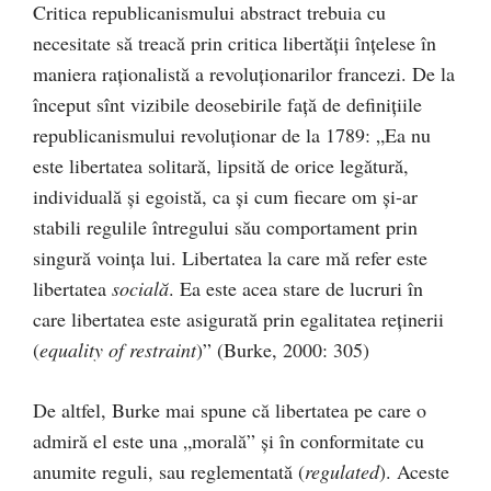
Critica republicanismului abstract trebuia cu
necesitate să treacă prin critica libertăţii înţelese în
maniera raţionalistă a revoluţionarilor francezi. De la
început sînt vizibile deosebirile faţă de definiţiile
republicanismului revoluţionar de la 1789: „Ea nu
este libertatea solitară, lipsită de orice legătură,
individuală şi egoistă, ca şi cum fiecare om şi-ar
stabili regulile întregului său comportament prin
singură voinţa lui. Libertatea la care mă refer este
libertatea
socială
. Ea este acea stare de lucruri în
care libertatea este asigurată prin egalitatea reţinerii
(
equality of restraint
)” (Burke, 2000: 305)
De altfel, Burke mai spune că libertatea pe care o
admiră el este una „morală” şi în conformitate cu
anumite reguli, sau reglementată (
regulated
). Aceste