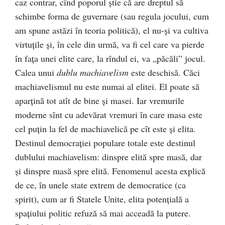
caz contrar, cînd poporul ştie că are dreptul să
schimbe forma de guvernare (sau regula jocului, cum
am spune astăzi în teoria politică), el nu-şi va cultiva
virtuţile şi, în cele din urmă, va fi cel care va pierde
în faţa unei elite care, la rîndul ei, va „păcăli” jocul.
Calea unui
dublu machiavelism
este deschisă. Căci
machiavelismul nu este numai al elitei. El poate să
aparţină tot atît de bine şi masei. Iar vremurile
moderne sînt cu adevărat vremuri în care masa este
cel puţin la fel de machiavelică pe cît este şi elita.
Destinul democraţiei populare totale este destinul
dublului machiavelism: dinspre elită spre masă, dar
şi dinspre masă spre elită. Fenomenul acesta explică
de ce, în unele state extrem de democratice (ca
spirit), cum ar fi Statele Unite, elita potenţială a
spaţiului politic refuză să mai acceadă la putere.