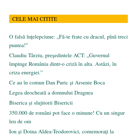
CELE MAI CITITE
O falsă înțelepciune: „Fă-te frate cu dracul, pînă treci
puntea!”
Claudiu Târziu, președintele ACT: „Guvernul
împinge România dintr-o criză în alta. Astăzi, în
criza energiei.”
Ce au în comun Dan Puric şi Arsenie Boca
Legea deocheată a domnului Dragnea
Biserica și slujitorii Bisericii
350.000 de români pot face o minune! Cu un singur
leu de om
Ion și Doina Aldea-Teodorovici, comemorați la