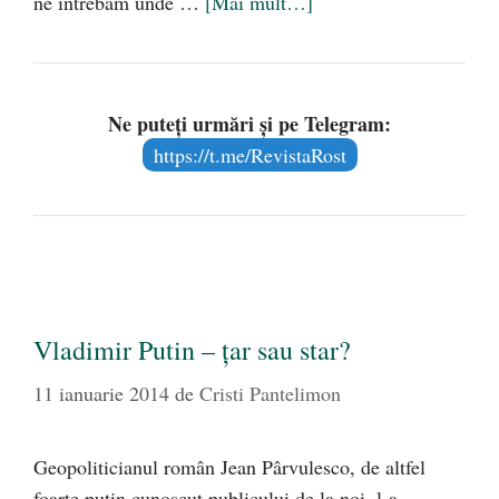
ne întrebăm unde …
[Mai mult…]
Ne puteți urmări și pe Telegram:
https://t.me/RevistaRost
Vladimir Putin – ţar sau star?
11 ianuarie 2014
de
Cristi Pantelimon
Geopoliticianul român Jean Pârvulesco, de altfel
foarte puţin cunoscut publicului de la noi, l-a