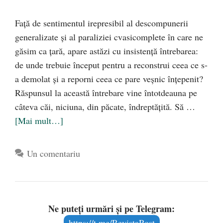
Faţă de sentimentul irepresibil al descompunerii
generalizate şi al paraliziei cvasicomplete în care ne
găsim ca ţară, apare astăzi cu insistenţă întrebarea:
de unde trebuie început pentru a reconstrui ceea ce s-
a demolat şi a reporni ceea ce pare veşnic înţepenit?
Răspunsul la această întrebare vine întotdeauna pe
câteva căi, niciuna, din păcate, îndreptăţită. Să …
[Mai mult…]
Un comentariu
Ne puteți urmări și pe Telegram:
https://t.me/RevistaRost