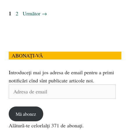
Pagina
1
Pagina
2
Următor
→
ABONAȚI-VĂ
Introduceți mai jos adresa de email pentru a primi
notificări cînd sînt publicate articole noi.
Adresa
de
email
Mă abonez
Alătură-te celorlalți 371 de abonați.