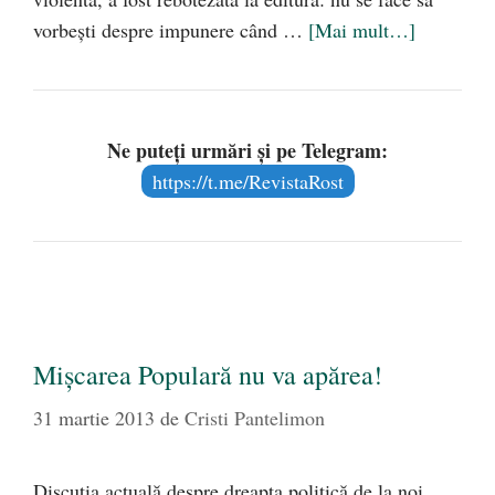
vorbeşti despre impunere când …
[Mai mult…]
Ne puteți urmări și pe Telegram:
https://t.me/RevistaRost
Mişcarea Populară nu va apărea!
31 martie 2013
de
Cristi Pantelimon
Discuţia actuală despre dreapta politică de la noi