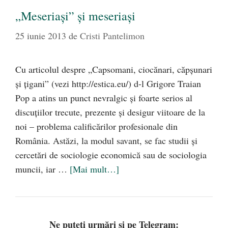
„Meseriaşi” şi meseriaşi
25 iunie 2013
de
Cristi Pantelimon
Cu articolul despre „Capsomani, ciocănari, căpşunari
şi ţigani” (vezi http://estica.eu/) d-l Grigore Traian
Pop a atins un punct nevralgic şi foarte serios al
discuţiilor trecute, prezente şi desigur viitoare de la
noi – problema calificărilor profesionale din
România. Astăzi, la modul savant, se fac studii şi
cercetări de sociologie economică sau de sociologia
muncii, iar …
[Mai mult…]
Ne puteți urmări și pe Telegram: