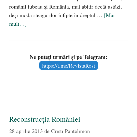
românii iubeau şi România, mai abitir decât astăzi,
deşi moda steagurilor înfipte în dreptul …
[Mai
mult…]
Ne puteți urmări și pe Telegram:
https://t.me/RevistaRost
Reconstrucţia României
28 aprilie 2013
de
Cristi Pantelimon