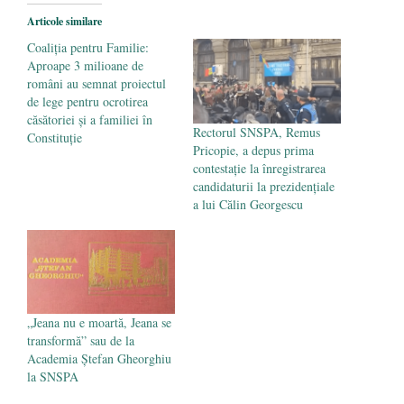
împlinește 140 de ani de la înființare
- 20
Articole similare
septembrie 2019
Coaliția pentru Familie:
Aproape 3 milioane de
români au semnat proiectul
de lege pentru ocrotirea
căsătoriei și a familiei în
Rectorul SNSPA, Remus
Constituție
Pricopie, a depus prima
contestație la înregistrarea
candidaturii la prezidențiale
a lui Călin Georgescu
„Jeana nu e moartă, Jeana se
transformă” sau de la
Academia Ștefan Gheorghiu
la SNSPA