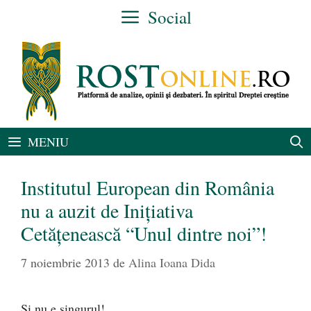
Sari
Social
la
conținut
MENIU
Institutul European din România
nu a auzit de Iniţiativa
Cetăţenească “Unul dintre noi”!
7 noiembrie 2013
de
Alina Ioana Dida
Şi nu e singurul!