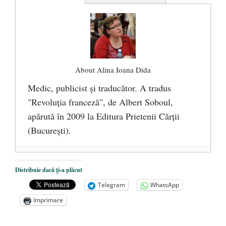
About Alina Ioana Dida
Medic, publicist şi traducător. A tradus
"Revoluţia franceză", de Albert Soboul,
apărută în 2009 la Editura Prietenii Cărţii
(Bucureşti).
Ceva despre pandemie
- 17 martie 2020
Distribuie dacă ți-a plăcut
O carte despre embrionul uman, ca
Telegram
WhatsApp
persoană ce trebuie apărată
- 8 octombrie
Imprimare
2019
Societatea de Cultură Macedo-Română