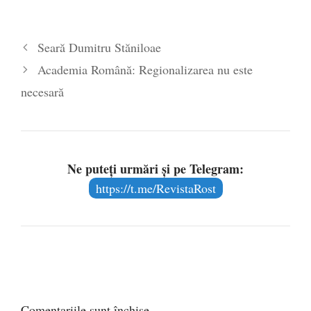
Seară Dumitru Stăniloae
Academia Română: Regionalizarea nu este
necesară
Ne puteți urmări și pe Telegram:
https://t.me/RevistaRost
Comentariile sunt închise.