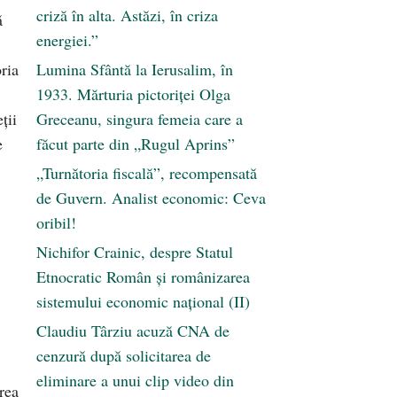
criză în alta. Astăzi, în criza
ă
energiei.”
ria
Lumina Sfântă la Ierusalim, în
1933. Mărturia pictoriței Olga
ţii
Greceanu, singura femeia care a
e
făcut parte din „Rugul Aprins”
„Turnătoria fiscală”, recompensată
de Guvern. Analist economic: Ceva
oribil!
Nichifor Crainic, despre Statul
Etnocratic Român şi românizarea
sistemului economic naţional (II)
Claudiu Târziu acuză CNA de
cenzură după solicitarea de
eliminare a unui clip video din
rea