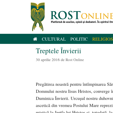
Sari
la
conținut
CULTURAL
POLITIC
RELIGIOS
Treptele Învierii
30 aprilie 2016
de
Rost Online
Pregătirea noastră pentru întîmpinarea Sărb
Domnului nostru Iisus Hristos, converge î
Duminica Învierii. Urcuşul nostru duhovn
ascetică din vremea Postului Mare reprezint
mistică la Jertfa lui Hristos şi, totodată, l