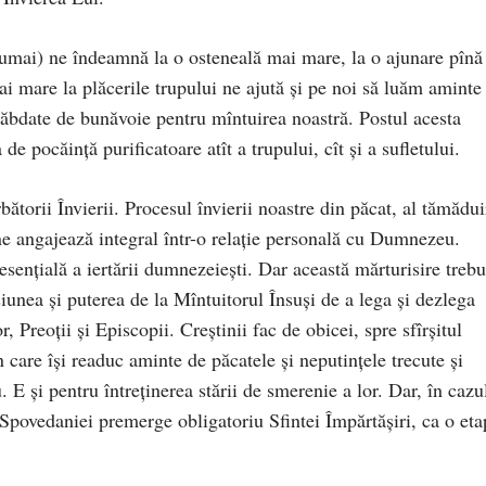
numai) ne îndeamnă la o osteneală mai mare, la o ajunare pînă
i mare la plăcerile trupului ne ajută şi pe noi să luăm aminte 
răbdate de bunăvoie pentru mîntuirea noastră. Postul acesta
de pocăinţă purificatoare atît a trupului, cît şi a sufletului.
bătorii Învierii. Procesul învierii noastre din păcat, al tămădui
i ne angajează integral într-o relaţie personală cu Dumnezeu.
esenţială a iertării dumnezeieşti. Dar această mărturisire trebu
iunea şi puterea de la Mîntuitorul Însuşi de a lega şi dezlega
, Preoţii şi Episcopii. Creştinii fac de obicei, spre sfîrşitul
 care îşi readuc aminte de păcatele şi neputinţele trecute şi
 E şi pentru întreţinerea stării de smerenie a lor. Dar, în cazu
 Spovedaniei premerge obligatoriu Sfintei Împărtăşiri, ca o eta