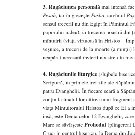
3. Rugăciunea personală
mai intensă face
Pesah
, iar în greceşte
Pasha
, cuvîntul
Paş
sensul trecerii nu din Egipt în Pămîntul Fă
poporului iudeu), ci trecerea noastră din ţ
mîntuirii (viaţa virtuoasă în Hristos – Împă
veşnice, a trecerii de la moarte (a minţii
neapărat necesară învierii noastre din moa
4. Rugăciunile liturgice
(slujbele biseric
Scriptură, în primele trei zile ale Săptămî
patru Evanghelii. În fiecare seară a Săpt
conţin la finalul lor citirea unui fragment
viaţa Mîntuitorului Hristos după ce El a in
însă, este Denia celor 12 Evanghelii, care
Prohodul
Mare se săvîrşeşte
(plîngerea) 
Cruci în centrul bisericii, la Denia din J