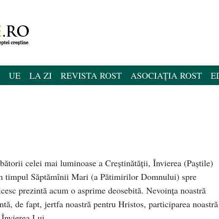
UE
LA ZI
REVISTA ROST
ASOCIAȚIA ROST
E
ătorii celei mai luminoase a Creştinătăţii, Învierea (Paştile)
n timpul Săptămînii Mari (a Pătimirilor Domnului) spre
icesc prezintă acum o asprime deosebită. Nevoinţa noastră
ă, de fapt, jertfa noastră pentru Hristos, participarea noastră
a Învierea Lui.