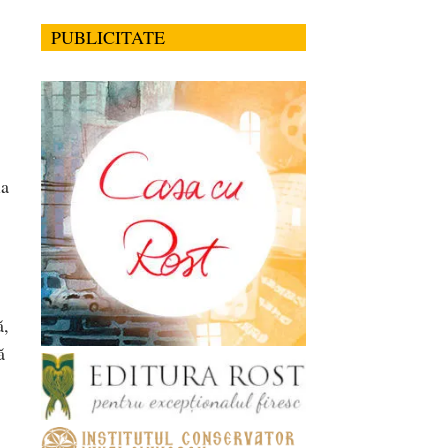
PUBLICITATE
ia
,
ă,
ă