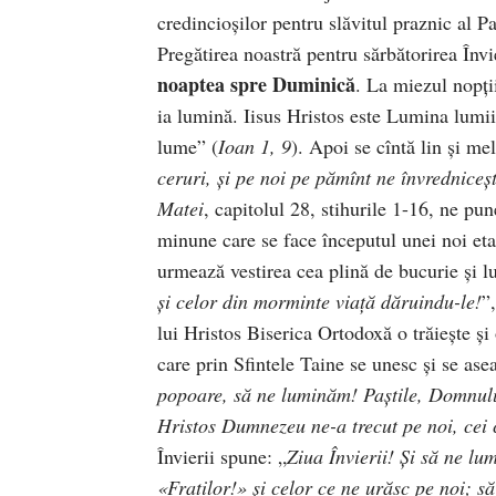
credincioşilor pentru slăvitul praznic al Pa
Pregătirea noastră pentru sărbătorirea Înv
noaptea spre Duminică
. La miezul nopţi
ia lumină. Iisus Hristos este Lumina lumi
lume” (
Ioan 1, 9
). Apoi se cîntă lin şi me
ceruri, şi pe noi pe pămînt ne învredniceş
Matei
, capitolul 28, stihurile 1-16, ne pu
minune care se face începutul unei noi eta
urmează vestirea cea plină de bucurie şi l
şi celor din morminte viaţă dăruindu-le!
”
lui Hristos Biserica Ortodoxă o trăieşte şi o
care prin Sfintele Taine se unesc şi se as
popoare, să ne luminăm! Paştile, Domnului
Hristos Dumnezeu ne-a trecut pe noi, cei 
Învierii spune: „
Ziua Învierii! Şi să ne l
«Fraţilor!» şi celor ce ne urăsc pe noi; să