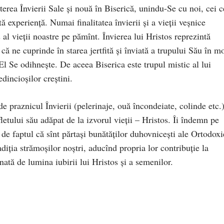
uterea Învierii Sale şi nouă în Biserică, unindu-Se cu noi, cei c
ă experienţă. Numai finalitatea învierii şi a vieţii veşnice
al vieţii noastre pe pămînt. Învierea lui Hristos reprezintă
 că ne cuprinde în starea jertfită şi înviată a trupului Său în m
 El Se odihneşte. De aceea Biserica este trupul mistic al lui
edincioşilor creştini.
 praznicul Învierii (pelerinaje, ouă încondeiate, colinde etc.)
letului său adăpat de la izvorul vieţii – Hristos. Îi îndemn pe
 de faptul că sînt părtaşi bunătăţilor duhovniceşti ale Ortodoxi
diţia strămoşilor noştri, aducînd propria lor contribuţie la
nată de lumina iubirii lui Hristos şi a semenilor.