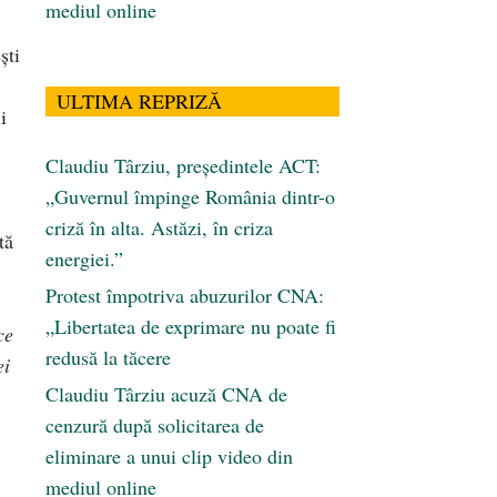
mediul online
şti
ULTIMA REPRIZĂ
i
Claudiu Târziu, președintele ACT:
„Guvernul împinge România dintr-o
criză în alta. Astăzi, în criza
tă
energiei.”
Protest împotriva abuzurilor CNA:
„Libertatea de exprimare nu poate fi
ce
redusă la tăcere
ei
Claudiu Târziu acuză CNA de
cenzură după solicitarea de
eliminare a unui clip video din
mediul online