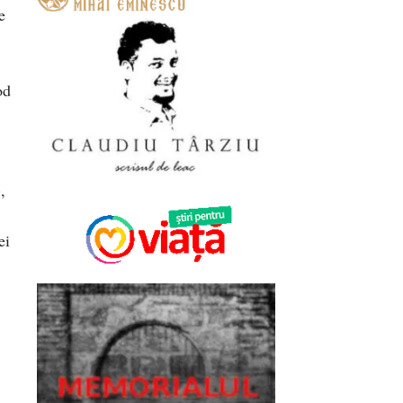
e
od
,
ei