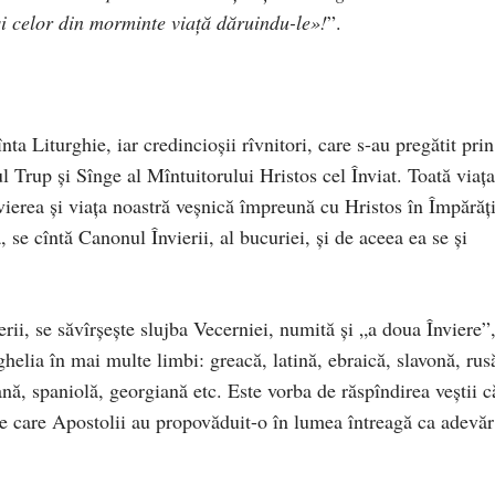
i celor din morminte viaţă dăruindu-le»!
”.
ta Liturghie, iar credincioşii rîvnitori, care s-au pregătit prin
l Trup şi Sînge al Mîntuitorului Hristos cel Înviat. Toată viaţa
nvierea şi viaţa noastră veşnică împreună cu Hristos în Împărăţ
se cîntă Canonul Învierii, al bucuriei, şi de aceea ea se şi
rii, se săvîrşeşte slujba Vecerniei, numită şi „a doua Înviere”
ghelia în mai multe limbi: greacă, latină, ebraică, slavonă, rus
nă, spaniolă, georgiană etc. Este vorba de răspîndirea veştii c
 pe care Apostolii au propovăduit-o în lumea întreagă ca adevăr