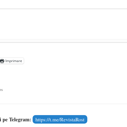
președintele Ucrainei, Volodymyr Zelensky
- 13 mai 2026
aprilie 2026
Imprimare
l poetului Octavian Goga, înlăturat din Iași
- 16 aprilie 2026
os
și pe Telegram:
https://t.me/RevistaRost