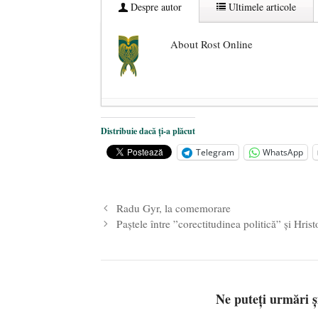
Despre autor
Ultimele articole
About Rost Online
Dezvăluiri cutremurătoare despre 
Distribuie dacă ți-a plăcut
Statul care servește Națiunea
- 21 
Telegram
WhatsApp
Legea Vexler produce efecte. Bustu
Radu Gyr, la comemorare
Paștele între ”corectitudinea politică” și Hrist
Ne puteți urmări 