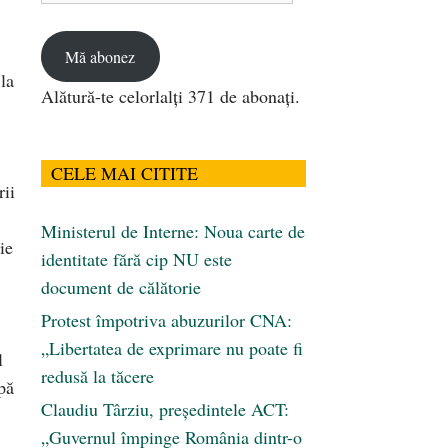
email
Mă abonez
la
Alătură-te celorlalți 371 de abonați.
CELE MAI CITITE
rii
Ministerul de Interne: Noua carte de
ie
identitate fără cip NU este
document de călătorie
Protest împotriva abuzurilor CNA:
„Libertatea de exprimare nu poate fi
l
redusă la tăcere
pă
Claudiu Târziu, președintele ACT:
„Guvernul împinge România dintr-o