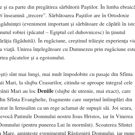
 şi ea parte din pregătirea sărbătorii Paştilor. În limba ebraic
ti
înseamnă „trecere”. Sărbătoarea Paştilor are în Ortodoxie
găduinţei (eveniment important şi sărbătoare de căpătîi în isto
inutul robiei (păcatul – Egiptul cel duhovnicesc) în ţinutul
răţia făgăduită). În rugăciune, creştinul trăieşte experienţa vie
) la viaţă. Unirea înţelegătoare cu Dumnezeu prin rugăciune est
rtea păcatelor şi a egoismului.
eşti) sînt mai lungi, mai mult împodobite cu pasaje din Sfînta
nii Mari, la slujba Ceasurilor, citindu-se aproape integral cele
Deniile
ămînii Mari au loc
(slujbe de utrenie, mai exact), care
 din Sfînta Evanghelie, fragmente care surprind întîmplări din
trat în Ierusalim ca un rege aclamat de supuşii săi. Joi seara,
 evocă Patimile Domnului nostru Iisus Hristos, iar în Vinerea
Domnului (pentru punerea Lui în mormînt). Scoaterea Sfintei
oia Mare, aminteşte evenimentul Răstignirii Domnului, iar pune