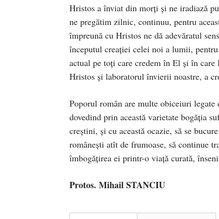
Hristos a înviat din morţi şi ne iradiază p
ne pregătim zilnic, continuu, pentru aceast
împreună cu Hristos ne dă adevăratul sens 
începutul creaţiei celei noi a lumii, pentru
actual pe toţi care credem în El şi în care
Hristos şi laboratorul învierii noastre, a cr
Poporul român are multe obiceiuri legate de
dovedind prin această varietate bogăţia suf
creştini, şi cu această ocazie, să se bucure
româneşti atît de frumoase, să continue tra
îmbogăţirea ei printr-o viaţă curată, înseni
Protos. Mihail STANCIU