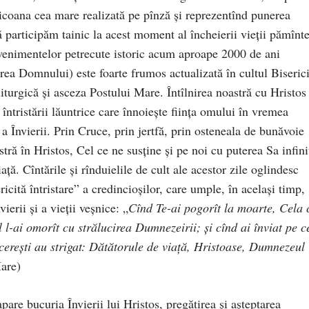
 (icoana cea mare realizată pe pînză şi reprezentînd punerea
participăm tainic la acest moment al încheierii vieţii pămînte
evenimentelor petrecute istoric acum aproape 2000 de ani
rea Domnului) este foarte frumos actualizată în cultul Biserici
iturgică şi asceza Postului Mare. Întîlnirea noastră cu Hristos
 întristării lăuntrice care înnoieşte fiinţa omului în vremea
 Învierii. Prin Cruce, prin jertfă, prin osteneala de bunăvoie
tră în Hristos, Cel ce ne susţine şi pe noi cu puterea Sa infini
ă. Cîntările şi rînduielile de cult ale acestor zile oglindesc
icită întristare” a credincioşilor, care umple, în acelaşi timp,
ierii şi a vieţii veşnice: „
Cînd Te-ai pogorît la moarte, Cela 
 l-ai omorît cu strălucirea Dumnezeirii; şi cînd ai înviat pe c
 cereşti au strigat: Dătătorule de viaţă, Hristoase, Dumnezeul
are)
pare bucuria Învierii lui Hristos, pregătirea şi aşteptarea