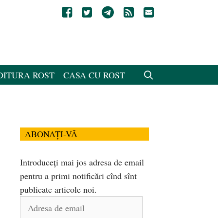
DITURA ROST
CASA CU ROST
ABONAȚI-VĂ
Introduceți mai jos adresa de email
pentru a primi notificări cînd sînt
publicate articole noi.
Adresa
de