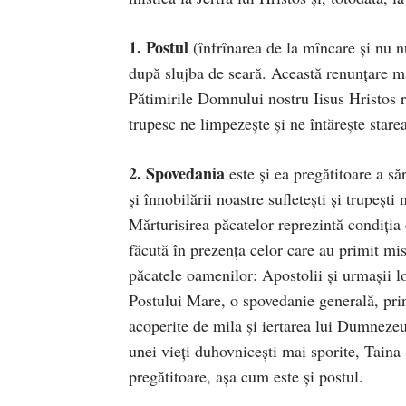
1. Postul
(înfrînarea de la mîncare şi nu 
după slujba de seară. Această renunţare ma
Pătimirile Domnului nostru Iisus Hristos 
trupesc ne limpezeşte şi ne întăreşte starea 
2. Spovedania
este şi ea pregătitoare a săr
şi înnobilării noastre sufleteşti şi trupeşt
Mărturisirea păcatelor reprezintă condiţia 
făcută în prezenţa celor care au primit mis
păcatele oamenilor: Apostolii şi urmaşii lor
Postului Mare, o spovedanie generală, prin
acoperite de mila şi iertarea lui Dumnezeu.
unei vieţi duhovniceşti mai sporite, Taina
pregătitoare, aşa cum este şi postul.