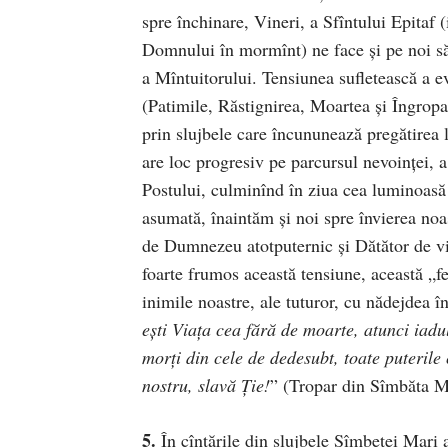
spre închinare, Vineri, a Sfîntului Epitaf
Domnului în mormînt) ne face şi pe noi să 
a Mîntuitorului. Tensiunea sufletească a 
(Patimile, Răstignirea, Moartea şi Îngropa
prin slujbele care încununează pregătirea l
are loc progresiv pe parcursul nevoinţei, a
Postului, culminînd în ziua cea luminoasă a
asumată, înaintăm şi noi spre învierea noas
de Dumnezeu atotputernic şi Dătător de viaţ
foarte frumos această tensiune, această „fer
inimile noastre, ale tuturor, cu nădejdea înv
eşti Viaţa cea fără de moarte, atunci iadul
morţi din cele de dedesubt, toate puterile
nostru, slavă Ţie!
” (Tropar din Sîmbăta M
5.
În cîntările din slujbele Sîmbetei Mari a