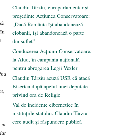
Claudiu Târziu, europarlamentar și
președinte Acțiunea Conservatoare:
 să
„Dacă România își abandonează
 în
ciobanii, își abandonează o parte
n
din suflet”
Conducerea Acțiunii Conservatoare,
la Aiud, în campania națională
pentru abrogarea Legii Vexler
înd
Claudiu Târziu acuză USR că atacă
Biserica după apelul unei deputate
or,
privind ora de Religie
Val de incidente cibernetice în
instituțiile statului. Claudiu Târziu
cere audit și răspundere publică
cem
iat