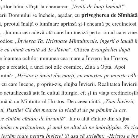
ştilor luînd sfîrşit la chemarea: „
Veniţi de luaţi lumină!
”.
privegherea de Sîmbătă
ierii Domnului se încheie, aşadar, cu
i, preotul înalţă o lumînare aprinsă şi-i cheamă pe credincioşi
i, „lumina cea adevărată care luminează pe tot omul care vine
lodios: „
Învierea Ta, Hristoase Mîntuitorule, îngerii o laudă î
te cu inimă curată să Te slăvim
”. Citirea
Evangheliei după
ne înaintea ochilor minunea cea mare a Învierii lui Hristos,
pe a creaţiei, a unei noi zile cosmice, Ziua a Opta. Apoi
umină: „
Hristos a înviat din morţi, cu moartea pe moarte călc
, cu care începe, propriu-zis, slujba Învierii. Realitatea Învierii
 actualizează atît în cultul liturgic, cît şi în viaţa credincioşil
eamănă cu Mîntuitorul Hristos. De aceea cîntă: „
Ziua Învierii,
, Paştile! Că din moarte la viaţă şi de pe pămînt la cer,
ce cîntăm cîntare de biruinţă
”. Iar o altă cîntare din slujba
uminăm cu prăznuirea, şi unul pe altul să ne îmbrăţişăm. Să zi
 iertăm toate pentru Înviere! Şi aşa să strigăm: «Hristos a înv