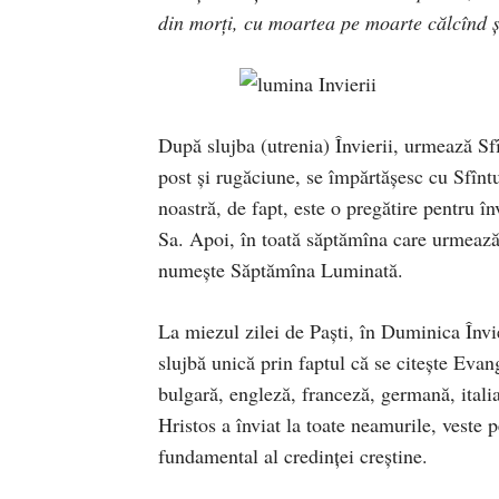
din morţi, cu moartea pe moarte călcînd ş
După slujba (utrenia) Învierii, urmează Sfîn
post şi rugăciune, se împărtăşesc cu Sfîntu
noastră, de fapt, este o pregătire pentru î
Sa. Apoi, în toată săptămîna care urmează, 
numeşte Săptămîna Luminată.
La miezul zilei de Paşti, în Duminica Învie
slujbă unică prin faptul că se citeşte Evan
bulgară, engleză, franceză, germană, italia
Hristos a înviat la toate neamurile, veste
fundamental al credinţei creştine.