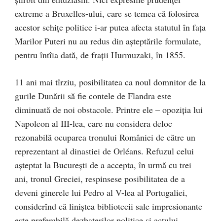
extreme a Bruxelles-ului, care se temea că folosirea
acestor schiţe politice i-ar putea afecta statutul în faţa
Marilor Puteri nu au redus din aşteptările formulate,
pentru întîia dată, de fraţii Hurmuzaki, în 1855.
11 ani mai tîrziu, posibilitatea ca noul domnitor de la
gurile Dunării să fie contele de Flandra este
diminuată de noi obstacole. Printre ele – opoziţia lui
Napoleon al III-lea, care nu considera deloc
rezonabilă ocuparea tronului României de către un
reprezentant al dinastiei de Orléans. Refuzul celui
aşteptat la Bucureşti de a accepta, în urmă cu trei
ani, tronul Greciei, respinsese posibilitatea de a
deveni ginerele lui Pedro al V-lea al Portugaliei,
considerînd că liniştea bibliotecii sale impresionante
este preferabilă dezbaterilor politice şi actului