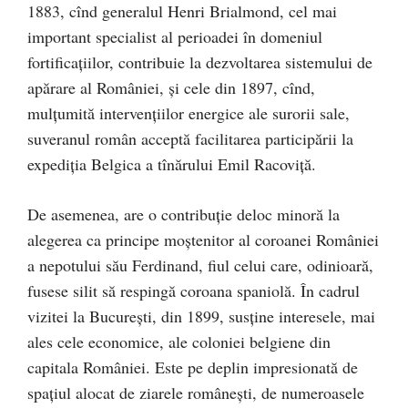
1883, cînd generalul Henri Brialmond, cel mai
important specialist al perioadei în domeniul
fortificaţiilor, contribuie la dezvoltarea sistemului de
apărare al României, şi cele din 1897, cînd,
mulţumită intervenţiilor energice ale surorii sale,
suveranul român acceptă facilitarea participării la
expediţia Belgica a tînărului Emil Racoviţă.
De asemenea, are o contribuţie deloc minoră la
alegerea ca principe moştenitor al coroanei României
a nepotului său Ferdinand, fiul celui care, odinioară,
fusese silit să respingă coroana spaniolă. În cadrul
vizitei la Bucureşti, din 1899, susţine interesele, mai
ales cele economice, ale coloniei belgiene din
capitala României. Este pe deplin impresionată de
spaţiul alocat de ziarele româneşti, de numeroasele