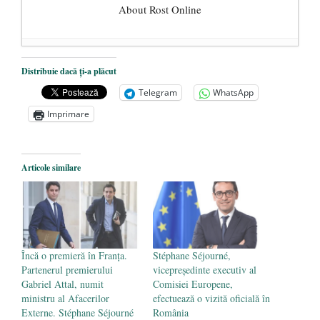
About Rost Online
Dezvăluiri cutremurătoare despre
Distribuie dacă ți-a plăcut
președintele Ucrainei, Volodymyr
Telegram
WhatsApp
Zelensky
- 13 mai 2026
Imprimare
Statul care servește Națiunea
- 21 aprilie
2026
Legea Vexler produce efecte. Bustul
Articole similare
poetului Octavian Goga, înlăturat din Iași
- 16 aprilie 2026
Încă o premieră în Franța.
Stéphane Séjourné,
Partenerul premierului
vicepreședinte executiv al
Gabriel Attal, numit
Comisiei Europene,
ministru al Afacerilor
efectuează o vizită oficială în
Externe. Stéphane Séjourné
România