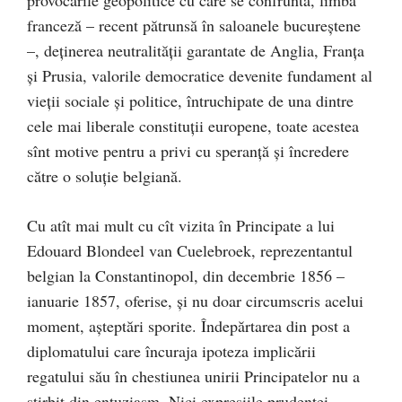
provocările geopolitice cu care se confruntă, limba
franceză – recent pătrunsă în saloanele bucureştene
–, deţinerea neutralităţii garantate de Anglia, Franţa
şi Prusia, valorile democratice devenite fundament al
vieţii sociale şi politice, întruchipate de una dintre
cele mai liberale constituţii europene, toate acestea
sînt motive pentru a privi cu speranţă şi încredere
către o soluţie belgiană.
Cu atît mai mult cu cît vizita în Principate a lui
Edouard Blondeel van Cuelebroek, reprezentantul
belgian la Constantinopol, din decembrie 1856 –
ianuarie 1857, oferise, şi nu doar circumscris acelui
moment, aşteptări sporite. Îndepărtarea din post a
diplomatului care încuraja ipoteza implicării
regatului său în chestiunea unirii Principatelor nu a
ştirbit din entuziasm. Nici expresiile prudenţei