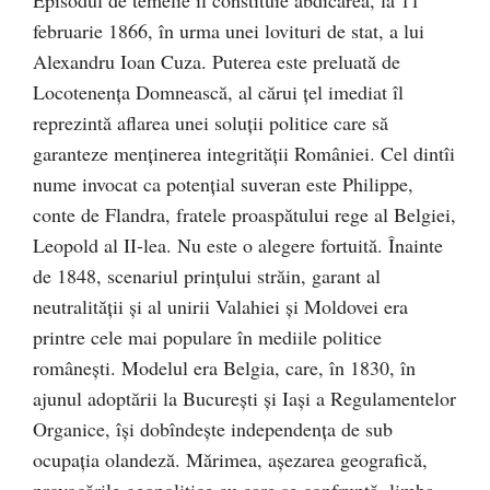
Episodul de temelie îl constituie abdicarea, la 11
februarie 1866, în urma unei lovituri de stat, a lui
Alexandru Ioan Cuza. Puterea este preluată de
Locotenenţa Domnească, al cărui ţel imediat îl
reprezintă aflarea unei soluţii politice care să
garanteze menţinerea integrităţii României. Cel dintîi
nume invocat ca potenţial suveran este Philippe,
conte de Flandra, fratele proaspătului rege al Belgiei,
Leopold al II-lea. Nu este o alegere fortuită. Înainte
de 1848, scenariul prinţului străin, garant al
neutralităţii şi al unirii Valahiei şi Moldovei era
printre cele mai populare în mediile politice
româneşti. Modelul era Belgia, care, în 1830, în
ajunul adoptării la Bucureşti şi Iaşi a Regulamentelor
Organice, îşi dobîndeşte independenţa de sub
ocupaţia olandeză. Mărimea, aşezarea geografică,