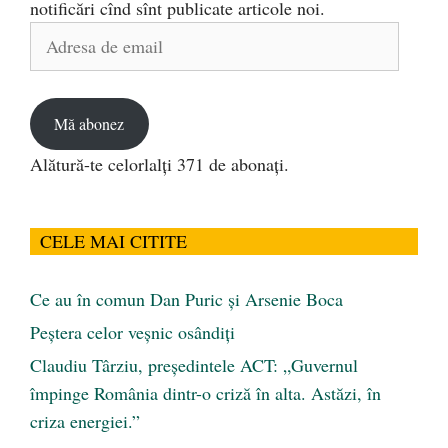
notificări cînd sînt publicate articole noi.
Adresa
de
email
Mă abonez
Alătură-te celorlalți 371 de abonați.
CELE MAI CITITE
Ce au în comun Dan Puric şi Arsenie Boca
Peştera celor veşnic osândiţi
Claudiu Târziu, președintele ACT: „Guvernul
împinge România dintr-o criză în alta. Astăzi, în
criza energiei.”