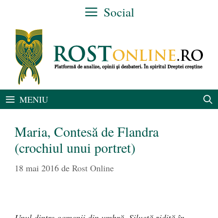
Sari
Social
la
conținut
MENIU
Maria, Contesă de Flandra
(crochiul unui portret)
18 mai 2016
de
Rost Online
Unul dintre oamenii din umbră. Siluetă zidită în