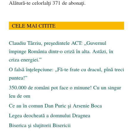
Alătură-te celorlalți 371 de abonați.
CELE MAI CITITE
Claudiu Târziu, președintele ACT: „Guvernul
împinge România dintr-o criză în alta. Astăzi, în
criza energiei.”
O falsă înțelepciune: „Fă-te frate cu dracul, pînă treci
puntea!”
350.000 de români pot face o minune! Cu un singur
leu de om
Ce au în comun Dan Puric şi Arsenie Boca
Legea deocheată a domnului Dragnea
Biserica și slujitorii Bisericii