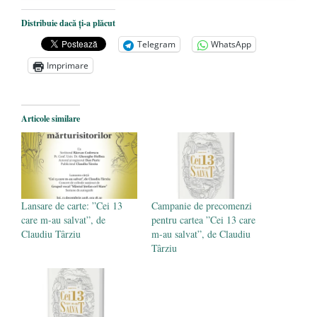
Nicolescu – „Să fim aripă!” (2019.11.10,
Biserica Sfinții Chiril și Metodiu,
Distribuie dacă ți-a plăcut
USAMV)
- 29 martie 2020
Telegram
WhatsApp
Follow-up: Dr. Andrei Dîrlău – conferința
Imprimare
„Marxismul cultural – noua utopie”
(2019.11.25, Biserica Sfântul Silvestru)
-
Articole similare
29 martie 2020
Follow-up: Conferință – Prof.univ.dr.
Nicolae Constantinescu – „Nu te teme!”
(2019.12.08, Biserica Sfinții Chiril și
Metodiu)
- 29 martie 2020
Lansare de carte: ”Cei 13
Campanie de precomenzi
care m-au salvat”, de
pentru cartea ”Cei 13 care
Claudiu Târziu
m-au salvat”, de Claudiu
Târziu