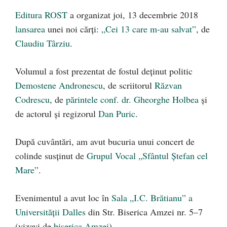
Editura
ROST
a organizat joi, 13 decembrie 2018
lansarea
unei noi cărți:
„Cei 13 care m-au salvat”
, de
Claudiu Târziu
.
Volumul a fost prezentat de fostul deținut politic
Demostene Andronescu
, de scriitorul
Răzvan
Codrescu
, de
părintele conf. dr. Gheorghe Holbea
și
de actorul și regizorul
Dan Puric
.
După cuvântări, am avut bucuria unui concert de
colinde susținut de
Grupul Vocal „Sfântul Ștefan cel
Mare”
.
Evenimentul a avut loc în
Sala „I.C. Brătianu” a
Universității Dalles
din Str. Biserica Amzei nr. 5–7
(vizavi de
biserica Amzei
).