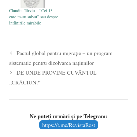
Claudiu Târziu – ”Cei 13
care m-au salvat” sau despre
întîlnirile mirabile
Pactul global pentru migraţie – un program
sistematic pentru dizolvarea naţiunilor
DE UNDE PROVINE CUVÂNTUL
„CRĂCIUN?”
Ne puteți urmări și pe Telegram:
https://t.me/RevistaRost