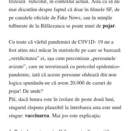
frizează ridicolul, în contextul actual. Asta ca să nu
mai discutăm despre faptul că doar în filmele SF, de
pe canalele oficiale de Fake News, sau în mințile
pojar
tulburate de la Bălăceanca se poate muri de
.
Cu toate că vârful pandemiei de C0V1D- 19 nu a
fost atins nici măcar în statisticile pe care se bazează
„veridicitatea” ei, așa cum preconizau „persoanele
avizate”, care ne terorizează cu pericolul epidemico-
pandemic, iată că aceste persoane sfidează din nou
logica spunându-ne că avem 20.000 de cazuri de
pojar! De unde?
Păi, dacă lumea este în izolare de peste două luni,
singurul răspuns plauzibil la întrebarea asta este unul
vaccinarea
singur:
. Mai jos este explicația: