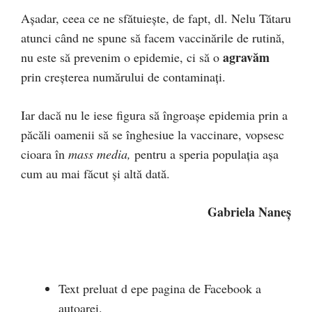
Așadar, ceea ce ne sfătuiește, de fapt, dl. Nelu Tătaru
atunci când ne spune să facem vaccinările de rutină,
agravăm
nu este să prevenim o epidemie, ci să o
prin creșterea numărului de contaminați.
Iar dacă nu le iese figura să îngroașe epidemia prin a
păcăli oamenii să se înghesiue la vaccinare, vopsesc
cioara în
mass media,
pentru a speria populația așa
cum au mai făcut și altă dată.
Gabriela Naneș
Text preluat d epe pagina de Facebook a
autoarei.