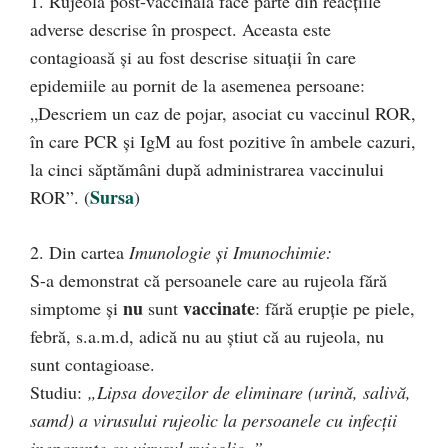
1. Rujeola post-vaccinală face parte din reacțiile
adverse descrise în prospect. Aceasta este
contagioasă și au fost descrise situații în care
epidemiile au pornit de la asemenea persoane:
„Descriem un caz de pojar, asociat cu vaccinul ROR,
în care PCR și IgM au fost pozitive în ambele cazuri,
la cinci săptămâni după administrarea vaccinului
Sursa
ROR”. (
)
2. Din cartea
Imunologie și Imunochimie:
S-a demonstrat că persoanele care au rujeola fără
nu
vaccinate
simptome și
sunt
: fără erupție pe piele,
febră, s.a.m.d, adică nu au știut că au rujeola, nu
sunt contagioase.
Studiu:
„Lipsa dovezilor de eliminare (urină, salivă,
samd) a virusului rujeolic la persoanele cu infecții