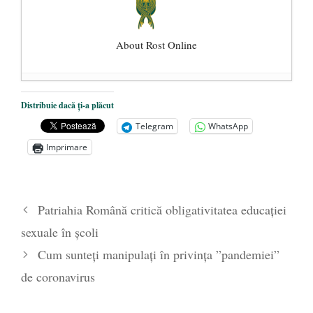
About Rost Online
Dezvăluiri cutremurătoare despre
Distribuie dacă ți-a plăcut
președintele Ucrainei, Volodymyr
Telegram
WhatsApp
Zelensky
- 13 mai 2026
Imprimare
Statul care servește Națiunea
- 21 aprilie
2026
Legea Vexler produce efecte. Bustul
Patriahia Română critică obligativitatea educației
poetului Octavian Goga, înlăturat din Iași
sexuale în școli
- 16 aprilie 2026
Cum sunteți manipulați în privința ”pandemiei”
de coronavirus