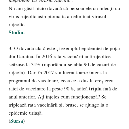
ineparente cu virusul rujeolic .”
Nu am găsit nicio dovadă că persoanele cu infecții cu
virus rujeolic asimptomatic au eliminat virusul
rujeolic.
Studiu.
3. O dovada clară este și exemplul epidemiei de pojar
din Ucraina. În 2016 rata vaccinării antirujeolice
scăzuse la 31% (raportându-se abia 90 de cazuri de
rujeola). Dar, în 2017 s-a lucrat foarte intens la
programul de vaccinare, ceea ce a dus la creșterea
triplu
ratei de vaccinare la peste 90%, adică
față de
anul anterior. Ați înțeles cum funcționează? Se
triplează rata vaccinării și, brusc, se ajunge la o
epidemie uriașă.
Sursa
(
)