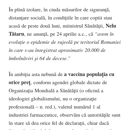
În plină izolare, în ciuda măsurilor de siguranță,
distanțare socială, în condițiile în care copiii stau
Nelu
acasă de peste două luni, miinistrul Sănătății,
Tătaru
, ne anunță, pe 24 aprilie a.c., că
“avem în
evoluție o epidemie de rujeolă pe teritoriul Romaniei
în care s-au înregistrat aproximativ 20.000 de
îmbolnăviri și 64 de decese.”
a vaccina populația cu
În ambiția asta nebună de
orice preț
, conform agendei globale dictate de
Organizația Mondială a Sănătății (o oficină a
ideologiei globalismului, nu o organizație
profesională – n. red.), valetul numărul 1 al
industriei farmaceutice, observăm că autoritățile sunt
în stare să dea orice fel de declarații, chiar dacă