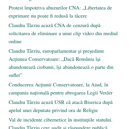
Protest împotriva abuzurilor CNA: „Libertatea de
exprimare nu poate fi redusă la tăcere
Claudiu Târziu acuză CNA de cenzură după
solicitarea de eliminare a unui clip video din mediul
online
Claudiu Târziu, europarlamentar și președinte
Acțiunea Conservatoare: „Dacă România își
abandonează ciobanii, își abandonează o parte din
suflet”
Conducerea Acțiunii Conservatoare, la Aiud, în
campania națională pentru abrogarea Legii Vexler
Claudiu Târziu acuză USR că atacă Biserica după
apelul unei deputate privind ora de Religie
Val de incidente cibernetice în instituțiile statului.
Claudiu Târziu cere audit și răspundere publică