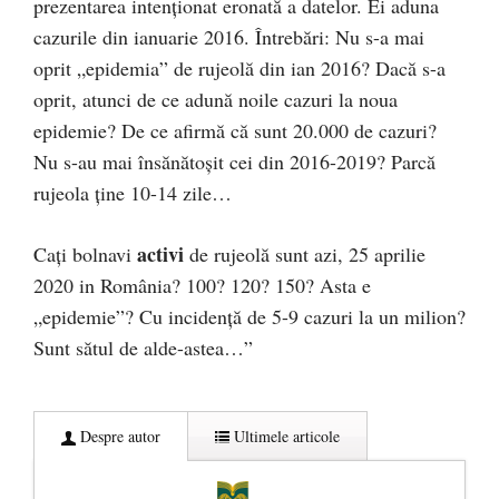
prezentarea intenționat eronată a datelor. Ei aduna
cazurile din ianuarie 2016. Întrebări: Nu s-a mai
oprit „epidemia” de rujeolă din ian 2016? Dacă s-a
oprit, atunci de ce adună noile cazuri la noua
epidemie? De ce afirmă că sunt 20.000 de cazuri?
Nu s-au mai însănătoșit cei din 2016-2019? Parcă
rujeola ține 10-14 zile…
activi
Cați bolnavi
de rujeolă sunt azi, 25 aprilie
2020 in România? 100? 120? 150? Asta e
„epidemie”? Cu incidență de 5-9 cazuri la un milion?
Sunt sătul de alde-astea…”
Despre autor
Ultimele articole