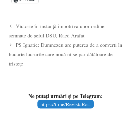
aproape de autorizare pentru
comercializare în UE
- 28 iulie 2024
Părintele mărturisitor Constantin
Victorie în instanță împotriva unor ordine
Voicescu, pomenit, duminică, la
semnate de șeful DSU, Raed Arafat
Mănăstirea Cernica
- 27 iulie 2024
PS Ignatie: Dumnezeu are puterea de a converti în
bucurie lucrurile care nouă ni se par dătătoare de
tristețe
Ne puteți urmări și pe Telegram:
https://t.me/RevistaRost