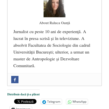
About Raluca Oanță
Jurnalist cu peste 10 ani de experiență. A
lucrat în presa scrisă și în televiziune. A
absolvit Facultatea de Sociologie din cadrul
Universității București; ulterior, a urmat un
master de Antropologie și Dezvoltare
Comunitară.
Zilele Culturii și Spiritualității la
Mănăstirea „Sfânta Ana” Rohia. Părintele
Nicolae Steinhardt, comemorat la 102 ani
Distribuie dacă ți-a plăcut
de la naștere
- 29 iulie 2024
Telegram
WhatsApp
„Carnea cultivată” în laborator, tot mai
Imprimare