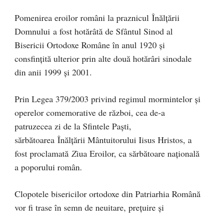
Pomenirea eroilor români la praznicul Înălţării
Domnului a fost hotărâtă de Sfântul Sinod al
Bisericii Ortodoxe Române în anul 1920 și
consfinţită ulterior prin alte două hotărâri sinodale
din anii 1999 şi 2001.
Prin Legea 379/2003 privind regimul mormintelor şi
operelor comemorative de război, cea de-a
patruzecea zi de la Sfintele Paşti,
sărbătoarea Înălţării Mântuitorului Iisus Hristos, a
fost proclamată
Z
iua Eroilor, ca sărbătoare naţională
a poporului român.
Clopotele bisericilor ortodoxe din Patriarhia Română
vor fi trase în semn de neuitare, pre­țui­re și