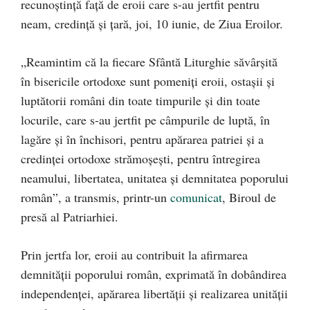
recunoştinţă faţă de eroii care s-au jertfit pentru
neam, credinţă şi ţară, joi, 10 iunie, de Ziua Eroilor.
„Reamintim că la fiecare Sfântă Liturghie săvârșită
în bisericile ortodoxe sunt pomeniţi eroii, ostaşii şi
luptătorii români din toate timpu­rile şi din toate
locurile, care s-au jertfit pe câmpurile de luptă, în
lagăre şi în închisori, pentru apărarea patriei şi a
credinţei ortodoxe strămoşeşti, pentru întregirea
neamului, libertatea, unitatea şi demnitatea poporului
român”, a transmis, printr-un
comunicat
, Biroul de
presă al Patriarhiei.
Prin jertfa lor, eroii au contribuit la afirmarea
demnităţii poporului român, exprimată în dobândirea
independenței, apărarea libertăţii şi realizarea unităţii