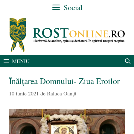
Sari
Social
la
conținut
MENIU
Înălțarea Domnului- Ziua Eroilor
10 iunie 2021
de
Raluca Oanță