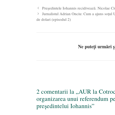
Președintele Iohannis recidivează. Nicolae C
Jurnalistul Adrian Onciu: Cum a ajuns soțul U
de dolari (episodul 2)
Ne puteți urmări 
2 comentarii la „AUR la Cotroc
organizarea unui referendum pe 
președintelui Iohannis”