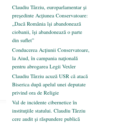
Claudiu Târziu, europarlamentar și
președinte Acțiunea Conservatoare:
„Dacă România își abandonează
ciobanii, își abandonează o parte
din suflet”
Conducerea Acțiunii Conservatoare,
la Aiud, în campania națională
pentru abrogarea Legii Vexler
Claudiu Târziu acuză USR că atacă
Biserica după apelul unei deputate
privind ora de Religie
Val de incidente cibernetice în
instituțiile statului. Claudiu Târziu
cere audit și răspundere publică