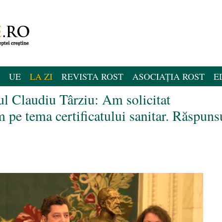
UE
LA ZI
REVISTA ROST
ASOCIAȚIA ROST
E
l Claudiu Târziu: Am solicitat
 pe tema certificatului sanitar. Răspuns