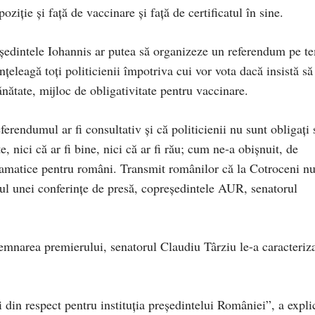
oziție și față de vaccinare și față de certificatul în sine.
eședintele Iohannis ar putea să organizeze un referendum pe t
înțeleagă toți politicienii împotriva cui vor vota dacă insistă să
ănătate, mijloc de obligativitate pentru vaccinare.
rendumul ar fi consultativ și că politicienii nu sunt obligați 
e, nici că ar fi bine, nici că ar fi rău; cum ne-a obișnuit, de
dramatice pentru români. Transmit românilor că la Cotroceni n
rul unei conferințe de presă, copreședintele AUR, senatorul
semnarea premierului, senatorul Claudiu Târziu le-a caracteriz
 din respect pentru instituția președintelui României”, a expli