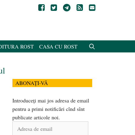
DITURA ROST
CASA CU ROST
ul
ABONAȚI-VĂ
Introduceți mai jos adresa de email
pentru a primi notificări cînd sînt
publicate articole noi.
Adresa
de