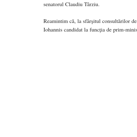
senatorul Claudiu Târziu.
Reamintim că, la sfârșitul consultărilor d
Iohannis candidat la funcţia de prim-mini