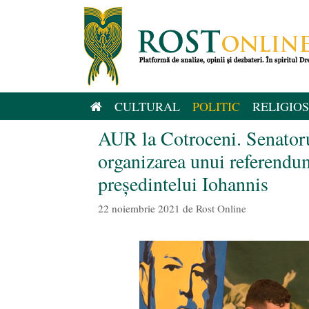
Sari
la
conținut
CULTURAL
POLITIC
RELIGIOS
AUR la Cotroceni. Senatoru
organizarea unui referendum
președintelui Iohannis
22 noiembrie 2021
de
Rost Online