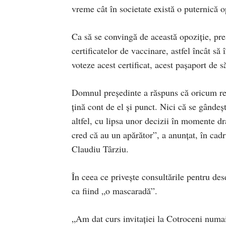
vreme cât în societate există o puternică op
Ca să se convingă de această opoziție, pr
certificatelor de vaccinare, astfel încât să 
voteze acest certificat, acest pașaport de s
Domnul președinte a răspuns că oricum refe
țină cont de el și punct. Nici că se gândeșt
altfel, cu lipsa unor decizii în momente 
cred că au un apărător”, a anunțat, în cad
Claudiu Târziu.
În ceea ce privește consultările pentru de
ca fiind „o mascaradă”.
„Am dat curs invitației la Cotroceni numai