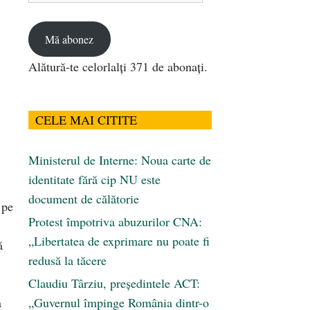
email
Mă abonez
Alătură-te celorlalți 371 de abonați.
CELE MAI CITITE
Ministerul de Interne: Noua carte de
identitate fără cip NU este
document de călătorie
 pe
Protest împotriva abuzurilor CNA:
„Libertatea de exprimare nu poate fi
ă
redusă la tăcere
Claudiu Târziu, președintele ACT:
a
„Guvernul împinge România dintr-o