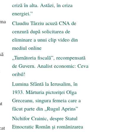
criză în alta. Astăzi, în criza
energiei.”
ema
Claudiu Târziu acuză CNA de
cenzură după solicitarea de
eliminare a unui clip video din
mediul online
să
„Turnătoria fiscală”, recompensată
de Guvern. Analist economic: Ceva
u
oribil!
Lumina Sfântă la Ierusalim, în
1933. Mărturia pictoriței Olga
Greceanu, singura femeia care a
at
făcut parte din „Rugul Aprins”
Nichifor Crainic, despre Statul
Etnocratic Român şi românizarea
cat