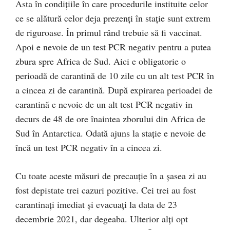
Asta în condițiile în care procedurile instituite celor
ce se alătură celor deja prezenți în stație sunt extrem
de riguroase. În primul rând trebuie să fi vaccinat.
Apoi e nevoie de un test PCR negativ pentru a putea
zbura spre Africa de Sud. Aici e obligatorie o
perioadă de carantină de 10 zile cu un alt test PCR în
a cincea zi de carantină. După expirarea perioadei de
carantină e nevoie de un alt test PCR negativ in
decurs de 48 de ore înaintea zborului din Africa de
Sud în Antarctica. Odată ajuns la stație e nevoie de
încă un test PCR negativ în a cincea zi.
Cu toate aceste măsuri de precauție în a șasea zi au
fost depistate trei cazuri pozitive. Cei trei au fost
carantinați imediat și evacuați la data de 23
decembrie 2021, dar degeaba. Ulterior alți opt