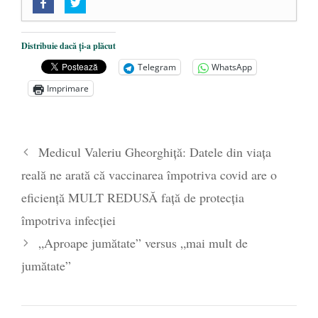
„Acum nu e momentul”
- 22 martie 2025
O nouă autostradă distruge pădurea
amazoniană, pentru summitul climatic
Distribuie dacă ți-a plăcut
COP30
- 14 martie 2025
Telegram
WhatsApp
Alegeri controlate
- 11 martie 2025
Imprimare
Medicul Valeriu Gheorghiță: Datele din viaţa
reală ne arată că vaccinarea împotriva covid are o
eficienţă MULT REDUSĂ faţă de protecţia
împotriva infecţiei
„Aproape jumătate” versus „mai mult de
jumătate”