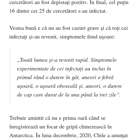
cercetători au fost depistați pozitiv. În final, cel puțin
16 dintre cei 25 de cercetători s-au infectat.
Vestea bună e că nu au fost cazuri grave și că toți cei
infectați și-au revenit, simptomele fiind ușoare:
„Toată lumea și-a revenit rapid. Simptomele
experimentate de cei infectați au inclus în
primul rând o durere în gât, uneori o febră
ușoară, o ușoară oboseală și, uneori, o durere
de cap care durat de la una până la trei zile”.
Trebuie amintit că nu e prima oară când se
înregistrează un focar de gripă chinezească în
Antarctica. În luna decembrie, 2020, Chile a anunțat