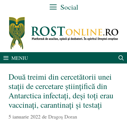
Sari
Social
la
conținut
MENIU
Două treimi din cercetătorii unei
stații de cercetare științifică din
Antarctica infectați, deși toți erau
vaccinați, carantinați și testați
5 ianuarie 2022
de
Dragoș Doran