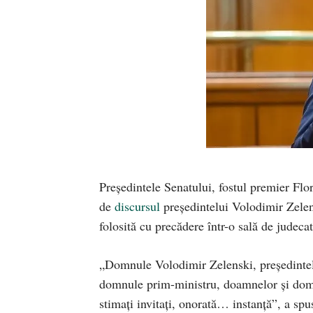
Președintele Senatului, fostul premier Flo
de
discursul
președintelui Volodimir Zelens
folosită cu precădere într-o sală de judecat
„Domnule Volodimir Zelenski, președintel
domnule prim-ministru, doamnelor și domni
stimați invitați, onorată… instanță”, a spu