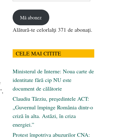
email
Mă abonez
Alătură-te celorlalți 371 de abonați.
CELE MAI CITITE
Ministerul de Interne: Noua carte de
identitate fără cip NU este
e
document de călătorie
”,
Claudiu Târziu, președintele ACT:
„Guvernul împinge România dintr-o
criză în alta. Astăzi, în criza
energiei.”
Protest împotriva abuzurilor CNA: