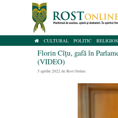
Sari
la
conținut
CULTURAL
POLITIC
RELIGIOS
Florin Cîțu, gafă în Parlam
(VIDEO)
5 aprilie 2022
de
Rost Online