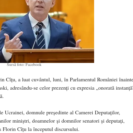
Sursă foto: Facebook
rin Cîțu, a luat cuvântul, luni, în Parlamentul României înaint
ki, adresându-se celor prezenți cu expresia „onorată instanță
ă.
e Ucrainei, domnule președinte al Camerei Deputaților,
lor miniștri, doamnelor și domnilor senatori și deputați,
s Florin Cîțu la începutul discursului.