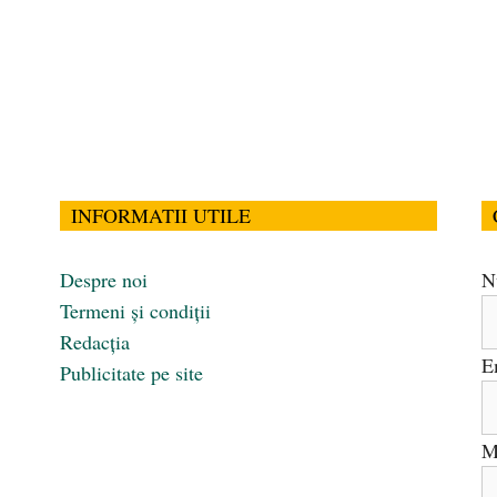
INFORMATII UTILE
Despre noi
N
Termeni și condiții
Redacția
E
Publicitate pe site
M