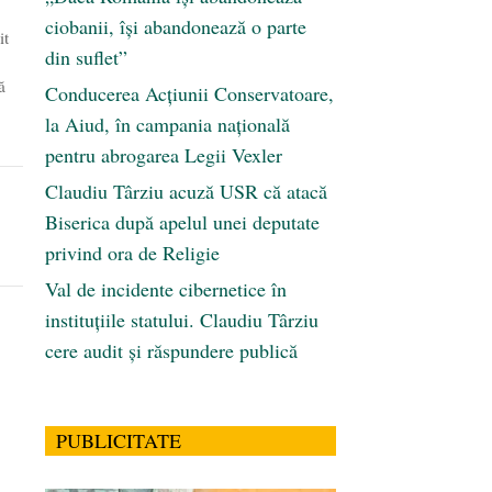
ciobanii, își abandonează o parte
it
din suflet”
ă
Conducerea Acțiunii Conservatoare,
la Aiud, în campania națională
pentru abrogarea Legii Vexler
Claudiu Târziu acuză USR că atacă
Biserica după apelul unei deputate
privind ora de Religie
Val de incidente cibernetice în
instituțiile statului. Claudiu Târziu
cere audit și răspundere publică
PUBLICITATE