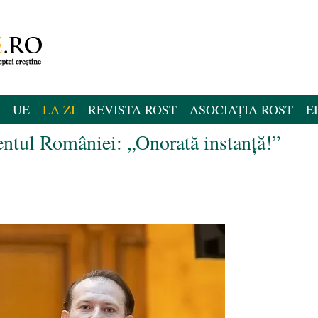
UE
LA ZI
REVISTA ROST
ASOCIAȚIA ROST
E
entul României: „Onorată instanță!”