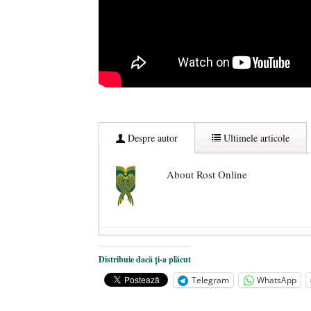
Despre autor
Ultimele articole
About Rost Online
Dezvăluiri cutremurătoare despre 
Distribuie dacă ți-a plăcut
Statul care servește Națiunea
- 21 
Telegram
WhatsApp
Legea Vexler produce efecte. Bustu