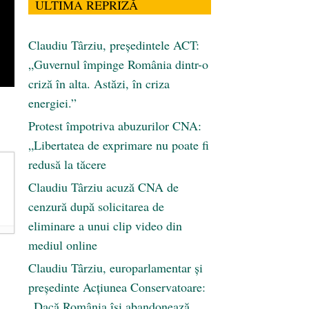
ULTIMA REPRIZĂ
Claudiu Târziu, președintele ACT:
„Guvernul împinge România dintr-o
criză în alta. Astăzi, în criza
energiei.”
Protest împotriva abuzurilor CNA:
„Libertatea de exprimare nu poate fi
redusă la tăcere
Claudiu Târziu acuză CNA de
cenzură după solicitarea de
eliminare a unui clip video din
mediul online
Claudiu Târziu, europarlamentar și
președinte Acțiunea Conservatoare:
„Dacă România își abandonează