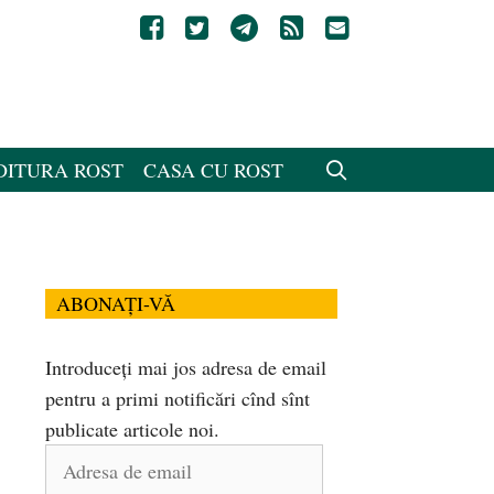
DITURA ROST
CASA CU ROST
ABONAȚI-VĂ
Introduceți mai jos adresa de email
pentru a primi notificări cînd sînt
publicate articole noi.
Adresa
de