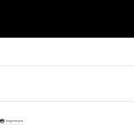
președintele Ucrainei, Volodymyr Zelensky
- 13 mai 2026
aprilie 2026
Imprimare
l poetului Octavian Goga, înlăturat din Iași
- 16 aprilie 2026