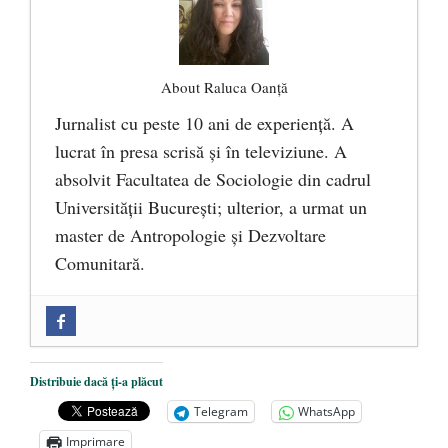
About Raluca Oanță
Jurnalist cu peste 10 ani de experiență. A
lucrat în presa scrisă și în televiziune. A
absolvit Facultatea de Sociologie din cadrul
Universității București; ulterior, a urmat un
master de Antropologie și Dezvoltare
Comunitară.
Zilele Culturii și Spiritualității la
Mănăstirea „Sfânta Ana” Rohia. Părintele
Nicolae Steinhardt, comemorat la 102 ani
Distribuie dacă ți-a plăcut
de la naștere
- 29 iulie 2024
Telegram
WhatsApp
„Carnea cultivată” în laborator, tot mai
Imprimare