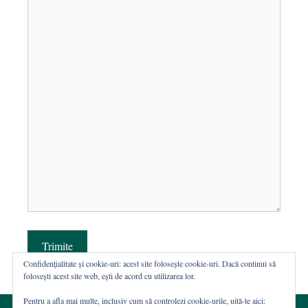
Trimite
Confidențialitate și cookie-uri: acest site folosește cookie-uri. Dacă continui să
folosești acest site web, ești de acord cu utilizarea lor.
Pentru a afla mai multe, inclusiv cum să controlezi cookie-urile, uită-te aici: