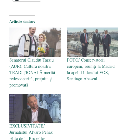
aproape de autorizare pentru
comercializare în UE
- 28 iulie 2024
Articole similare
Părintele mărturisitor Constantin
Voicescu, pomenit, duminică, la
Mănăstirea Cernica
- 27 iulie 2024
Senatorul Claudiu Târziu
FOTO/ Conservatorii
(AUR): Cultura noastră
europeni, reuniți la Madrid
TRADIȚIONALĂ merită
la apelul liderului VOX,
redescoperită, prețuita și
Santiago Abascal
promovată
EXCLUSIVITATE/
Jurnalistul Alvaro Peñas:
Elita de la Bruxelles