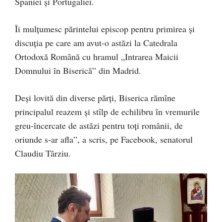
Spaniei și Portugaliei.
Îi mulțumesc părintelui episcop pentru primirea și
discuția pe care am avut-o astăzi la Catedrala
Ortodoxă Română cu hramul „Intrarea Maicii
Domnului în Biserică” din Madrid.
Deși lovită din diverse părți, Biserica rămîne
principalul reazem și stîlp de echilibru în vremurile
greu-încercate de astăzi pentru toți românii, de
oriunde s-ar afla”, a scris, pe Facebook, senatorul
Claudiu Târziu.