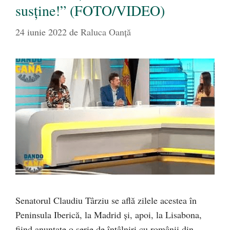
susține!” (FOTO/VIDEO)
24 iunie 2022
de
Raluca Oanță
Senatorul Claudiu Târziu se află zilele acestea în
Peninsula Iberică, la Madrid și, apoi, la Lisabona,
fiind anunțate o serie de întâlniri cu românii din