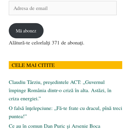
Adresa
de
email
Mă abonez
Alătură-te celorlalți 371 de abonați.
CELE MAI CITITE
Claudiu Târziu, președintele ACT: „Guvernul
împinge România dintr-o criză în alta. Astăzi, în
criza energiei.”
O falsă înțelepciune: „Fă-te frate cu dracul, pînă treci
puntea!”
Ce au în comun Dan Puric şi Arsenie Boca