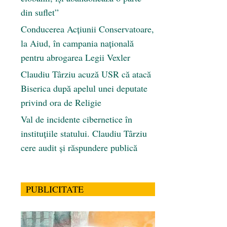
din suflet”
Conducerea Acțiunii Conservatoare,
la Aiud, în campania națională
pentru abrogarea Legii Vexler
Claudiu Târziu acuză USR că atacă
Biserica după apelul unei deputate
privind ora de Religie
Val de incidente cibernetice în
instituțiile statului. Claudiu Târziu
cere audit și răspundere publică
PUBLICITATE