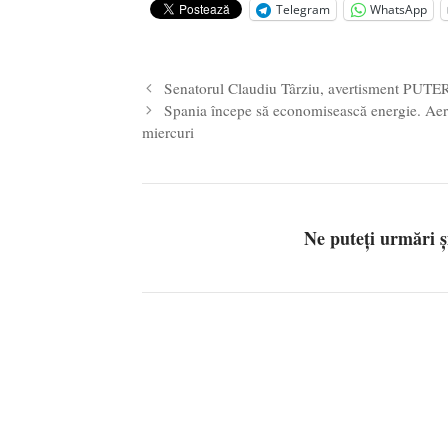
iulie 2024
Telegram
WhatsApp
Părintele mărturisitor Constantin 
2024
Senatorul Claudiu Târziu, avertisment PUTER
Spania începe să economisească energie. Aer co
miercuri
Ne puteți urmări 