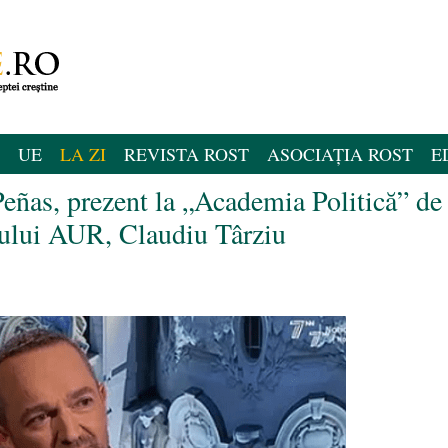
UE
LA ZI
REVISTA ROST
ASOCIAȚIA ROST
E
Peñas, prezent la „Academia Politică” de 
erului AUR, Claudiu Târziu