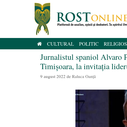
Sari
la
conținut
CULTURAL
POLITIC
RELIGIOS
Jurnalistul spaniol Alvaro 
Timișoara, la invitația lid
9 august 2022
de
Raluca Oanță