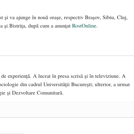
t și va ajunge în nouă orașe, respectiv Brașov, Sibiu, Cluj,
 și Bistrița, după cum a anunțat
RostOnline
.
 de experiență. A lucrat în presa scrisă și în televiziune. A
ciologie din cadrul Universității București; ulterior, a urmat
ie și Dezvoltare Comunitară.
a Mănăstirea „Sfânta Ana” Rohia. Părintele Nicolae Steinhardt,
- 29 iulie 2024
ot mai aproape de autorizare pentru comercializare în UE
- 28