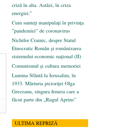
criză în alta. Astăzi, în criza
energiei.”
Cum sunteți manipulați în privința
”pandemiei” de coronavirus
Nichifor Crainic, despre Statul
Etnocratic Român şi românizarea
sistemului economic naţional (II)
Comunismul şi cultura memoriei
Lumina Sfântă la Ierusalim, în
1933. Mărturia pictoriței Olga
Greceanu, singura femeia care a
făcut parte din „Rugul Aprins”
ULTIMA REPRIZĂ