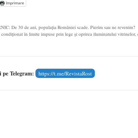
Imprimare
Voicescu, pomenit, duminică, la Mănăstirea Cernica
- 27 iulie
NIC: De 30 de ani, populația României scade. Pierim sau ne revenim?
ndiționat în limite impuse prin lege și oprirea iluminatului vitrinelor,
și pe Telegram:
https://t.me/RevistaRost