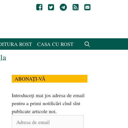
DITURA ROST
CASA CU ROST
la
ABONAȚI-VĂ
Introduceți mai jos adresa de email
pentru a primi notificări cînd sînt
publicate articole noi.
Adresa
de