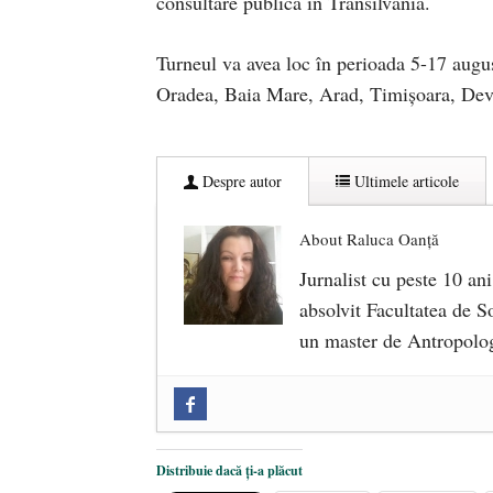
consultare publică în Transilvania.
Turneul va avea loc în perioada 5-17 augus
Oradea, Baia Mare, Arad, Timișoara, Deva
Despre autor
Ultimele articole
About Raluca Oanță
Jurnalist cu peste 10 ani
absolvit Facultatea de So
un master de Antropolog
Zilele Culturii și Spiritualității l
comemorat la 102 ani de la naștere
„Carnea cultivată” în laborator, t
Distribuie dacă ți-a plăcut