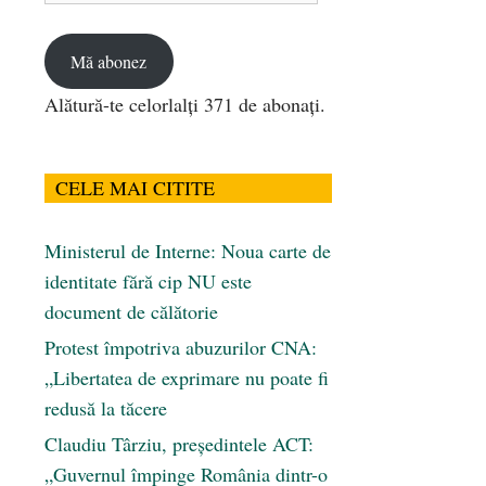
email
Mă abonez
Alătură-te celorlalți 371 de abonați.
CELE MAI CITITE
Ministerul de Interne: Noua carte de
identitate fără cip NU este
document de călătorie
Protest împotriva abuzurilor CNA:
„Libertatea de exprimare nu poate fi
redusă la tăcere
Claudiu Târziu, președintele ACT:
„Guvernul împinge România dintr-o