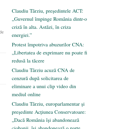
Claudiu Târziu, președintele ACT:
„Guvernul împinge România dintr-o
criză în alta. Astăzi, în criza
 de
energiei.”
Protest împotriva abuzurilor CNA:
„Libertatea de exprimare nu poate fi
redusă la tăcere
Claudiu Târziu acuză CNA de
cenzură după solicitarea de
eliminare a unui clip video din
mediul online
Claudiu Târziu, europarlamentar și
președinte Acțiunea Conservatoare:
„Dacă România își abandonează
ciobanii, își abandonează o parte