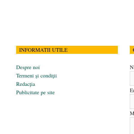
INFORMATII UTILE
Despre noi
N
Termeni și condiții
Redacția
E
Publicitate pe site
M