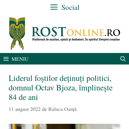
Sari
Social
la
conținut
MENIU
Liderul foștilor deținuți politici,
domnul Octav Bjoza, împlinește
84 de ani
11 august 2022
de
Raluca Oanță