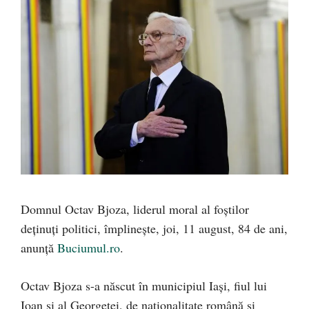
Domnul Octav Bjoza, liderul moral al foștilor
deținuți politici, împlinește, joi, 11 august, 84 de ani,
anunță
Buciumul.ro
.
Octav Bjoza s-a născut în municipiul Iaşi, fiul lui
Ioan şi al Georgetei, de naţionalitate română şi