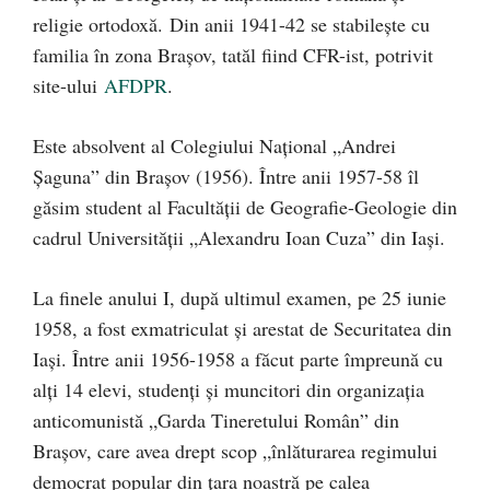
religie ortodoxă. Din anii 1941-42 se stabileşte cu
familia în zona Braşov, tatăl fiind CFR-ist, potrivit
site-ului
AFDPR
.
Este absolvent al Colegiului Naţional „Andrei
Şaguna” din Braşov (1956). Între anii 1957-58 îl
găsim student al Facultăţii de Geografie-Geologie din
cadrul Universităţii „Alexandru Ioan Cuza” din Iaşi.
La finele anului I, după ultimul examen, pe 25 iunie
1958, a fost exmatriculat şi arestat de Securitatea din
Iaşi. Între anii 1956-1958 a făcut parte împreună cu
alţi 14 elevi, studenţi şi muncitori din organizaţia
anticomunistă „Garda Tineretului Român” din
Braşov, care avea drept scop „înlăturarea regimului
democrat popular din ţara noastră pe calea