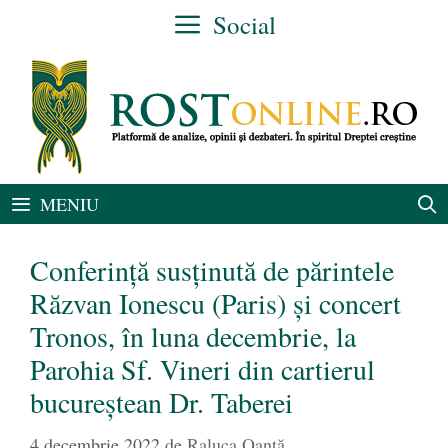
Sari
Social
la
conținut
MENIU
Conferință susținută de părintele
Răzvan Ionescu (Paris) și concert
Tronos, în luna decembrie, la
Parohia Sf. Vineri din cartierul
bucureștean Dr. Taberei
4 decembrie 2022
de
Raluca Oanță