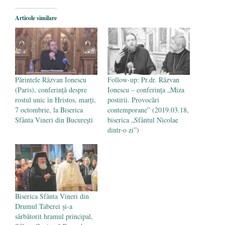
comercializare în UE
- 28 iulie 2024
Articole similare
Părintele mărturisitor Constantin
Voicescu, pomenit, duminică, la
Mănăstirea Cernica
- 27 iulie 2024
Părintele Răzvan Ionescu
Follow-up: Pr.dr. Răzvan
(Paris), conferință despre
Ionescu – conferința „Miza
rostul unic în Hristos, marți,
postirii. Provocări
7 octombrie, la Biserica
contemporane” (2019.03.18,
Sfânta Vineri din București
biserica „Sfântul Nicolae
dintr-o zi”)
Biserica Sfânta Vineri din
Drumul Taberei și-a
sărbătorit hramul principal,