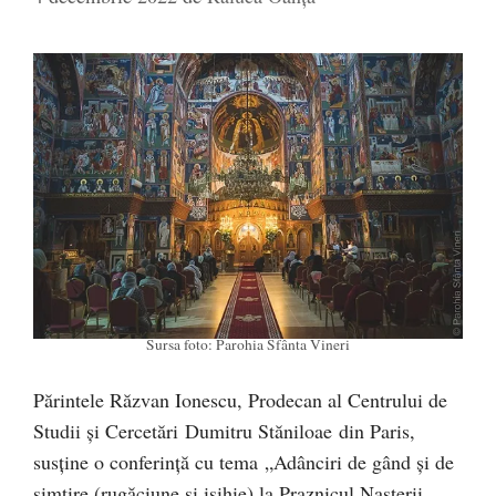
Sursa foto: Parohia Sfânta Vineri
Părintele Răzvan Ionescu, Prodecan al Centrului de
Studii și Cercetări
Dumitru Stăniloae
din Paris,
susține o conferință cu tema
„Adânciri de gând și de
simțire (rugăciune și isihie) la Praznicul Nașterii