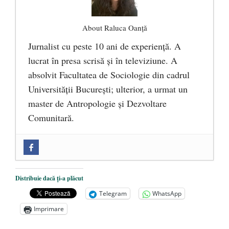
About Raluca Oanță
Jurnalist cu peste 10 ani de experiență. A
lucrat în presa scrisă și în televiziune. A
absolvit Facultatea de Sociologie din cadrul
Universității București; ulterior, a urmat un
master de Antropologie și Dezvoltare
Comunitară.
Zilele Culturii și Spiritualității la
Mănăstirea „Sfânta Ana” Rohia. Părintele
Nicolae Steinhardt, comemorat la 102 ani
Distribuie dacă ți-a plăcut
de la naștere
- 29 iulie 2024
Telegram
WhatsApp
„Carnea cultivată” în laborator, tot mai
Imprimare
aproape de autorizare pentru