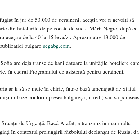
ugiat în jur de 50.000 de ucraineni, aceștia vor fi nevoiți să
rte din hotelurile de pe coasta de sud a Mării Negre, după ce
ru aceștia de la 40 la 15 leva/zi. Aproximativ 13.000 de
publicației bulgare
segabg.com
.
ofia are deja tranșe de bani datoare la unitățile hoteliere care
ele, în cadrul Programului de asistență pentru ucraineni.
aria ar fi să se mute în chirie, într-o bază amenajată de Statul
dmiși în baze conform presei bulgărești, n.red.) sau să părăsea
Situații de Urgență, Raed Arafat, a transmis în mai multe
ugiați în contextul prelungirii războiului declanșat de Rusia, da