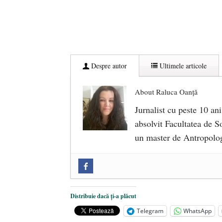
Despre autor
Ultimele articole
About Raluca Oanță
Jurnalist cu peste 10 ani
absolvit Facultatea de So
un master de Antropolog
Zilele Culturii și Spiritualității l
comemorat la 102 ani de la naștere
„Carnea cultivată” în laborator, t
Distribuie dacă ți-a plăcut
iulie 2024
Telegram
WhatsApp