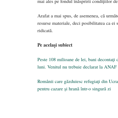
mai ales pe fondul înăspririi condițiilor de
Arafat a mai spus, de asemenea, că următoa
resurse materiale, deci posibilitatea ca e
ridicată.
Pe același subiect
Peste 108 milioane de lei, bani decontați d
luni. Venitul nu trebuie declarat la ANAF
Românii care găzduiesc refugiaţi din Ucrai
pentru cazare și hrană într-o singură zi