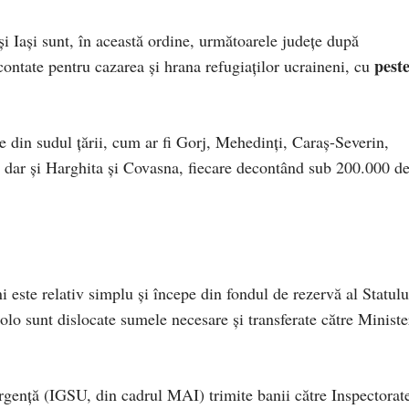
 Iași sunt, în această ordine, următoarele județe după
peste
ontate pentru cazarea și hrana refugiaților ucraineni, cu
e din sudul țării, cum ar fi Gorj, Mehedinți, Caraș-Severin,
 dar și Harghita și Covasna, fiecare decontând sub 200.000 d
ni este relativ simplu și începe din fondul de rezervă al Statulu
lo sunt dislocate sumele necesare și transferate către Ministe
rgență (IGSU, din cadrul MAI) trimite banii către Inspectorat