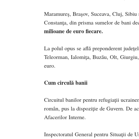
Maramureș, Brașov, Suceava, Cluj, Sibiu și
Constanța, din prisma sumelor de bani dec
milioane de euro fiecare.
La polul opus se află preponderent județel
Teleorman, Ialomița, Buzău, Olt, Giurgiu,
euro.
Cum circulă banii
Circuitul banilor pentru refugiații ucraine
român, pus la dispoziție de Guvern. De aco
Afacerilor Interne.
Inspectoratul General pentru Situații de U