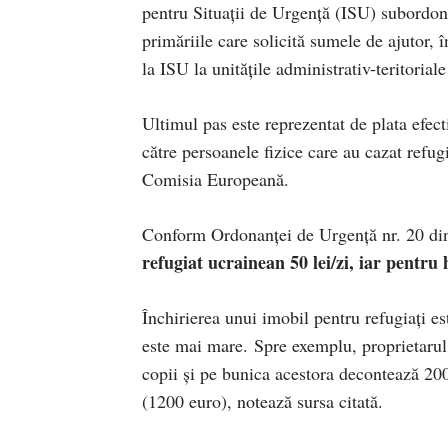
pentru Situații de Urgență (ISU) subordonat
primăriile care solicită sumele de ajutor, î
la ISU la unitățile administrativ-teritoria
Ultimul pas este reprezentat de plata efect
către persoanele fizice care au cazat refug
Comisia Europeană.
Conform Ordonanței de Urgență nr. 20 di
refugiat ucrainean 50 lei/zi, iar pentru 
Închirierea unui imobil pentru refugiați e
este mai mare. Spre exemplu, proprietaru
copii și pe bunica acestora decontează 200
(1200 euro), notează sursa citată.