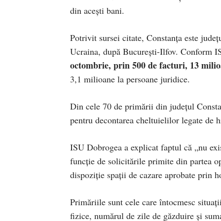
din acești bani.
Potrivit sursei citate, Constanța este județ
Ucraina, după București-Ilfov. Conform 
octombrie, prin 500 de facturi, 13 mili
3,1 milioane la persoane juridice.
Din cele 70 de primării din județul Consta
pentru decontarea cheltuielilor legate de h
ISU Dobrogea a explicat faptul că „nu exist
funcție de solicitările primite din partea 
dispoziție spații de cazare aprobate prin h
Primăriile sunt cele care întocmesc situați
fizice, numărul de zile de găzduire și suma