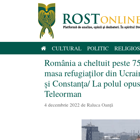
Sari
la
conținut
CULTURAL
POLITIC
RELIGIOS
România a cheltuit peste 75
masa refugiaților din Ucrai
și Constanța/ La polul opus
Teleorman
4 decembrie 2022
de
Raluca Oanță