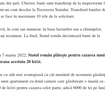
e din țară. Ulterior, banii sunt transferați de la inspectorate 
ntr-un cont deschis la Trezoreria Statului. Transferul banilor d
le se face în maximum 10 zile de la solicitare.
ivă, în cont sau numerar, în baza facturilor sau a chitanțelor,
iați ucraineni. La final, Statul român decontează banii de la
Statul român plătește pentru cazarea unui
n 7 martie 2022,
hrana acestuia 20 lei/zi.
ste cu atât mai avantajoasă cu cât numărul de ucraineni găzduiț
l unui apartament cu două camere care găzduiește o mamă cu 
 de lei/zi pentru cazarea celor patru, adică 6000 de lei pe lun