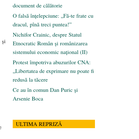
document de călătorie
O falsă înțelepciune: „Fă-te frate cu
dracul, pînă treci puntea!”
Nichifor Crainic, despre Statul
 și
Etnocratic Român şi românizarea
sistemului economic naţional (II)
Protest împotriva abuzurilor CNA:
„Libertatea de exprimare nu poate fi
redusă la tăcere
Ce au în comun Dan Puric şi
Arsenie Boca
ULTIMA REPRIZĂ
e