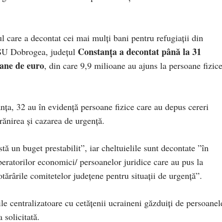
ul care a decontat cei mai mulți bani pentru refugiații din
Constanța a decontat până la 31
ISU Dobrogea, județul
oane de euro
, din care 9,9 milioane au ajuns la persoane fizice
nța, 32 au în evidență persoane fizice care au depus cereri
rănirea și cazarea de urgență.
ă un buget prestabilit”, iar cheltuielile sunt decontate ”în
operatorilor economici/ persoanelor juridice care au pus la
otărârile comitetelor județene pentru situații de urgență”.
ile centralizatoare cu cetățenii ucraineni găzduiți de persoanel
 solicitată.