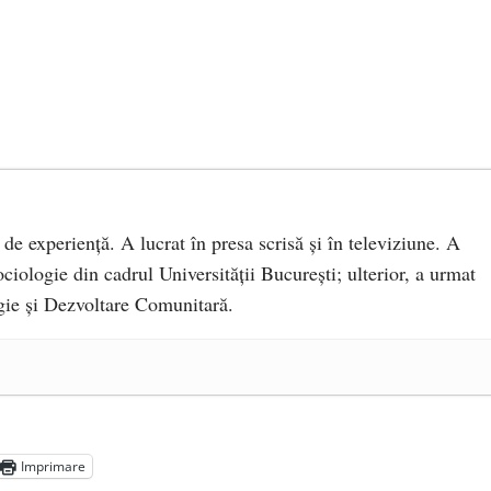
 de experiență. A lucrat în presa scrisă și în televiziune. A
ciologie din cadrul Universității București; ulterior, a urmat
ie și Dezvoltare Comunitară.
a Mănăstirea „Sfânta Ana” Rohia. Părintele Nicolae Steinhardt,
- 29 iulie 2024
ot mai aproape de autorizare pentru comercializare în UE
- 28
Imprimare