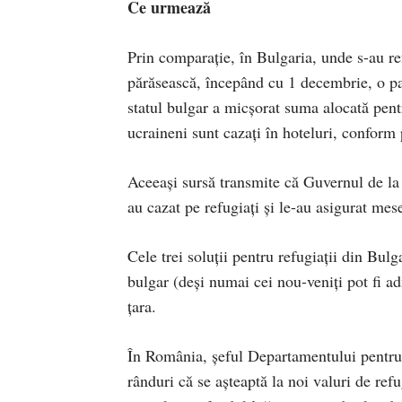
Ce urmează
Prin comparație, în Bulgaria, unde s-au ref
părăsească, începând cu 1 decembrie, o pa
statul bulgar a micșorat suma alocată pent
ucraineni sunt cazați în hoteluri, conform 
Aceeași sursă transmite că Guvernul de la S
au cazat pe refugiați și le-au asigurat mes
Cele trei soluții pentru refugiații din Bulg
bulgar (deși numai cei nou-veniți pot fi a
țara.
În România, șeful Departamentului pentru 
rânduri că se așteaptă la noi valuri de ref