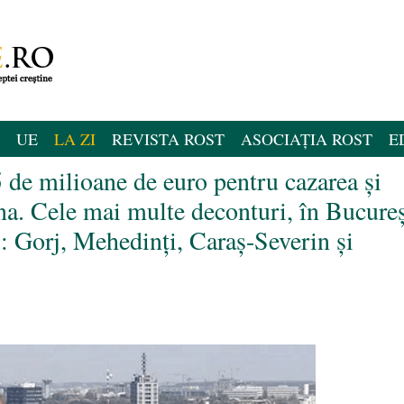
UE
LA ZI
REVISTA ROST
ASOCIAȚIA ROST
E
 de milioane de euro pentru cazarea și
na. Cele mai multe deconturi, în Bucureș
: Gorj, Mehedinți, Caraș-Severin și