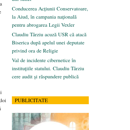
la
Conducerea Acțiunii Conservatoare,
e
la Aiud, în campania națională
pentru abrogarea Legii Vexler
Claudiu Târziu acuză USR că atacă
Biserica după apelul unei deputate
privind ora de Religie
Val de incidente cibernetice în
instituțiile statului. Claudiu Târziu
cere audit și răspundere publică
i
doi
PUBLICITATE
ă