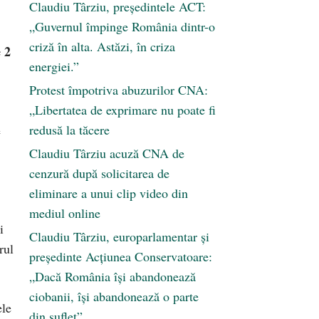
Claudiu Târziu, președintele ACT:
„Guvernul împinge România dintr-o
criză în alta. Astăzi, în criza
 2
energiei.”
Protest împotriva abuzurilor CNA:
„Libertatea de exprimare nu poate fi
redusă la tăcere
e
Claudiu Târziu acuză CNA de
cenzură după solicitarea de
eliminare a unui clip video din
mediul online
i
Claudiu Târziu, europarlamentar și
rul
președinte Acțiunea Conservatoare:
„Dacă România își abandonează
ciobanii, își abandonează o parte
ele
din suflet”