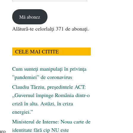
email
Mă abonez
Alătură-te celorlalți 371 de abonați.
CELE MAI CITITE
Cum sunteți manipulați în privința
”pandemiei” de coronavirus
Claudiu Târziu, președintele ACT:
„Guvernul împinge România dintr-o
criză în alta. Astăzi, în criza
energiei.”
Ministerul de Interne: Noua carte de
identitate fără cip NU este
uro