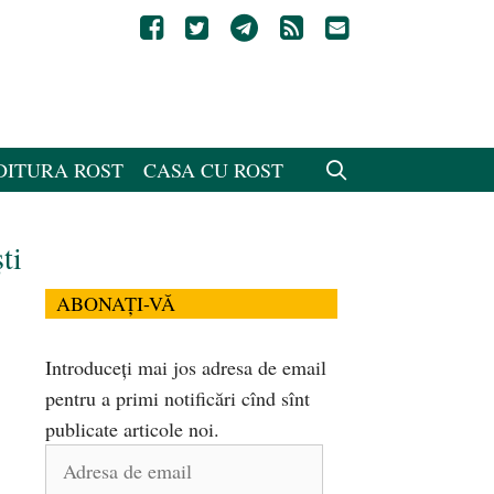
DITURA ROST
CASA CU ROST
ti
ABONAȚI-VĂ
Introduceți mai jos adresa de email
pentru a primi notificări cînd sînt
publicate articole noi.
Adresa
de