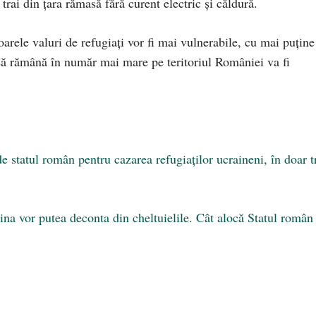
 trai din țara rămasă fără curent electric și căldură.
rele valuri de refugiați vor fi mai vulnerabile, cu mai puține
i să rămână în număr mai mare pe teritoriul României va fi
e statul român pentru cazarea refugiaților ucraineni, în doar t
na vor putea deconta din cheltuielile. Cât alocă Statul român