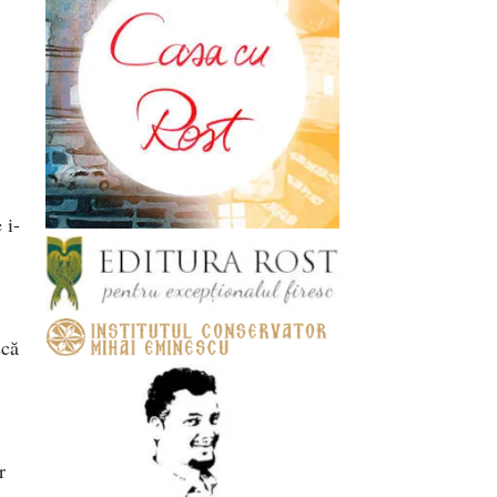
 i-
scă
r