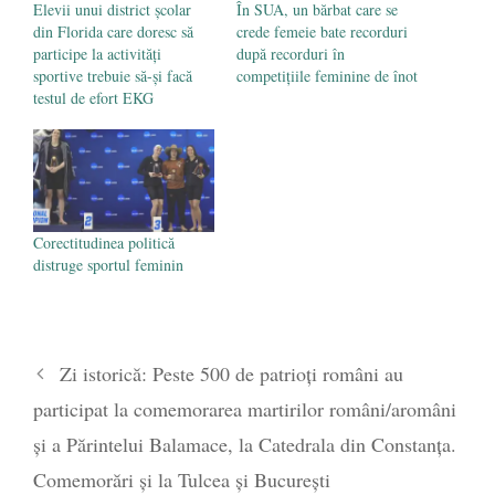
Elevii unui district școlar
În SUA, un bărbat care se
din Florida care doresc să
crede femeie bate recorduri
participe la activități
după recorduri în
sportive trebuie să-și facă
competițiile feminine de înot
testul de efort EKG
Corectitudinea politică
distruge sportul feminin
Zi istorică: Peste 500 de patrioți români au
participat la comemorarea martirilor români/aromâni
și a Părintelui Balamace, la Catedrala din Constanța.
Comemorări și la Tulcea și București