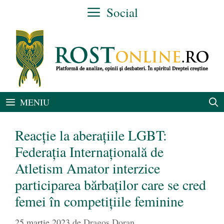
Sari
Social
la
conținut
MENIU
Reacție la aberațiile LGBT:
Federația Internațională de
Atletism Amator interzice
participarea bărbaților care se cred
femei în competițiile feminine
25 martie 2023
de
Dragoș Doran