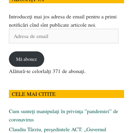
Introduceți mai jos adresa de email pentru a primi
notificări cînd sînt publicate articole noi.
Adresa
de
email
Mă abonez
Alătură-te celorlalți 371 de abonați.
CELE MAI CITITE
Cum sunteți manipulați în privința ”pandemiei” de
coronavirus
Claudiu Târziu, președintele ACT: „Guvernul