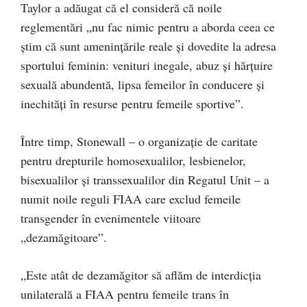
Taylor a adăugat că el consideră că noile
reglementări „nu fac nimic pentru a aborda ceea ce
știm că sunt amenințările reale și dovedite la adresa
sportului feminin: venituri inegale, abuz și hărțuire
sexuală abundentă, lipsa femeilor în conducere și
inechități în resurse pentru femeile sportive”.
Între timp, Stonewall – o organizație de caritate
pentru drepturile homosexualilor, lesbienelor,
bisexualilor și transsexualilor din Regatul Unit – a
numit noile reguli FIAA care exclud femeile
transgender în evenimentele viitoare
„dezamăgitoare”.
„Este atât de dezamăgitor să aflăm de interdicția
unilaterală a FIAA pentru femeile trans în