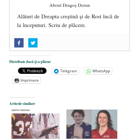
About Dragoș Doran
Alături de Dreapta creștină și de Rost încă de
la începuturi. Scriu de plăcere.
„Acum nu e momentul”
- 22 martie 2025
O nouă autostradă distruge pădurea
amazoniană, pentru summitul climatic
Distribuie dacă ți-a plăcut
COP30
- 14 martie 2025
Telegram
WhatsApp
Alegeri controlate
- 11 martie 2025
Imprimare
Articole similare