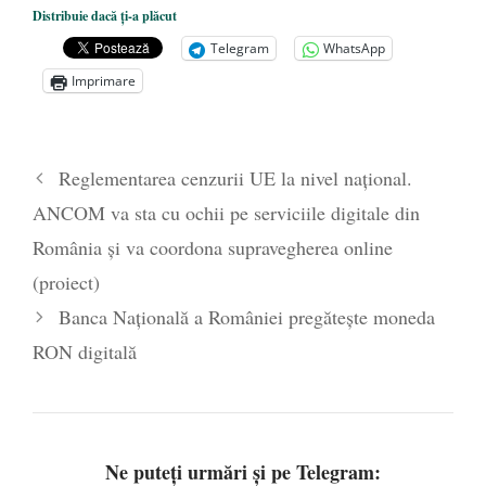
Dezvăluiri cutremurătoare despre
Distribuie dacă ți-a plăcut
președintele Ucrainei, Volodymyr
Telegram
WhatsApp
Zelensky
- 13 mai 2026
Imprimare
Statul care servește Națiunea
- 21 aprilie
2026
Legea Vexler produce efecte. Bustul
Reglementarea cenzurii UE la nivel național.
poetului Octavian Goga, înlăturat din Iași
ANCOM va sta cu ochii pe serviciile digitale din
- 16 aprilie 2026
România și va coordona supravegherea online
(proiect)
Banca Națională a României pregătește moneda
RON digitală
Ne puteți urmări și pe Telegram: