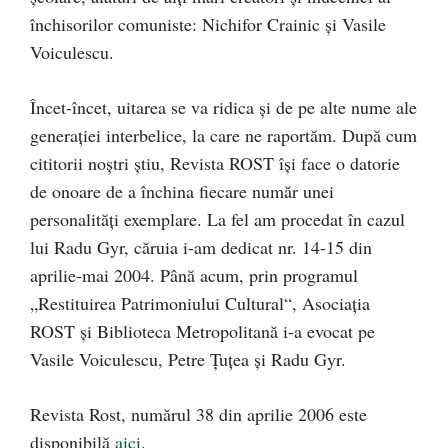
închisorilor comuniste: Nichifor Crainic și Vasile
Voiculescu.
Încet-încet, uitarea se va ridica și de pe alte nume ale
generației interbelice, la care ne raportăm. După cum
cititorii noștri știu, Revista ROST își face o datorie
de onoare de a închina fiecare număr unei
personalități exemplare. La fel am procedat în cazul
lui Radu Gyr, căruia i-am dedicat nr. 14-15 din
aprilie-mai 2004. Până acum, prin programul
„Restituirea Patrimoniului Cultural“, Asociația
ROST și Biblioteca Metropolitană i-a evocat pe
Vasile Voiculescu, Petre Țuțea și Radu Gyr.
Revista Rost, numărul 38 din aprilie 2006 este
disponibilă
aici
.