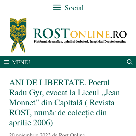
Sari
Social
la
conținut
MENIU
ANI DE LIBERTATE. Poetul
Radu Gyr, evocat la Liceul „Jean
Monnet” din Capitală ( Revista
ROST, număr de colecție din
aprilie 2006)
20 noiembrie 2023
de
Rost Online