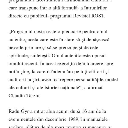
care transpune într-o altă formulã- a întrunirilor
directe cu publicul- programul Revistei ROST.
„Programul nostru este o pledoarie pentru omul
autentic, acela care este în stare să-și depășească
nevoile primare și să se preocupe și de cele
spirituale, sufletești. Omul autentic este opusul
omului recent. În acest exercițiu de întoarcere spre
noi înșine, la care îi îndemnăm pe toți cititorii și
auditorii noștri, avem ca repere personalitățile-model
ale culturii și ale istoriei naționale“, a afirmat
Claudiu Târziu.
Radu Gyr a intrat abia acum, după 16 ani de la
evenimentele din decembrie 1989, în manualele
școlare, alături de alți mari creatori și mucenici ai