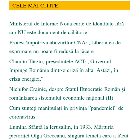
CELE MAI CITITE
Ministerul de Interne: Noua carte de identitate fără
cip NU este document de călătorie
Protest împotriva abuzurilor CNA: „Libertatea de
exprimare nu poate fi redusă la tăcere
Claudiu Târziu, președintele ACT: „Guvernul
împinge România dintr-o criză în alta. Astăzi, în
criza energiei.”
Nichifor Crainic, despre Statul Etnocratic Român şi
românizarea sistemului economic naţional (II)
Cum sunteți manipulați în privința ”pandemiei” de
coronavirus
Lumina Sfântă la Ierusalim, în 1933. Mărturia
pictoriței Olga Greceanu, singura femeia care a făcut