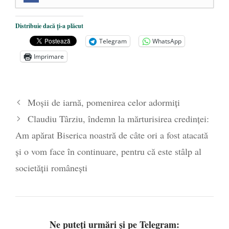
Mănăstirea „Sfânta Ana” Rohia. Părintele
Nicolae Steinhardt, comemorat la 102 ani
Distribuie dacă ți-a plăcut
de la naștere
- 29 iulie 2024
Telegram
WhatsApp
„Carnea cultivată” în laborator, tot mai
Imprimare
aproape de autorizare pentru
comercializare în UE
- 28 iulie 2024
Părintele mărturisitor Constantin
Moșii de iarnă, pomenirea celor adormiți
Voicescu, pomenit, duminică, la
Claudiu Târziu, îndemn la mărturisirea credinței:
Mănăstirea Cernica
- 27 iulie 2024
Am apărat Biserica noastră de câte ori a fost atacată
și o vom face în continuare, pentru că este stâlp al
societății românești
Ne puteți urmări și pe Telegram: