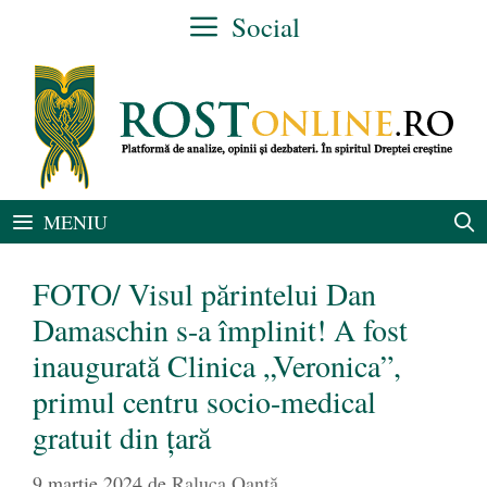
Sari
Social
la
conținut
MENIU
FOTO/ Visul părintelui Dan
Damaschin s-a împlinit! A fost
inaugurată Clinica „Veronica”,
primul centru socio-medical
gratuit din țară
9 martie 2024
de
Raluca Oanță