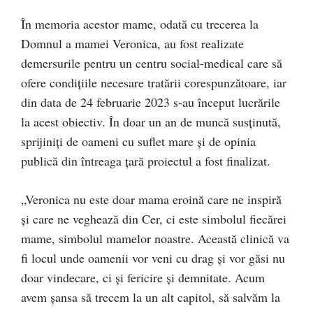
În memoria acestor mame, odată cu trecerea la
Domnul a mamei Veronica, au fost realizate
demersurile pentru un centru social-medical care să
ofere condițiile necesare tratării corespunzătoare, iar
din data de 24 februarie 2023 s-au început lucrările
la acest obiectiv. În doar un an de muncă susținută,
sprijiniți de oameni cu suflet mare şi de opinia
publică din întreaga țară proiectul a fost finalizat.
„Veronica nu este doar mama eroină care ne inspiră
și care ne veghează din Cer, ci este simbolul fiecărei
mame, simbolul mamelor noastre. Această clinică va
fi locul unde oamenii vor veni cu drag și vor găsi nu
doar vindecare, ci și fericire și demnitate. Acum
avem șansa să trecem la un alt capitol, să salvăm la