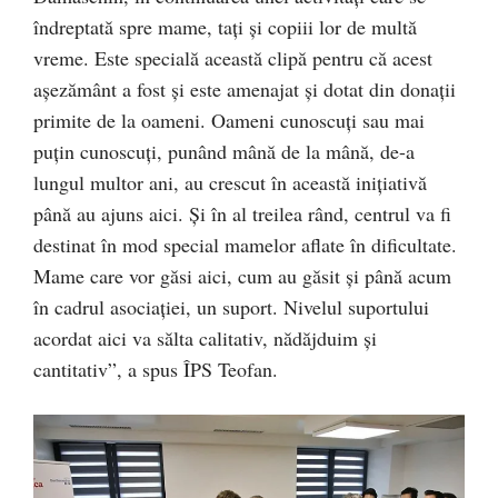
îndreptată spre mame, tați și copiii lor de multă
vreme. Este specială această clipă pentru că acest
așezământ a fost și este amenajat și dotat din donații
primite de la oameni. Oameni cunoscuți sau mai
puțin cunoscuți, punând mână de la mână, de-a
lungul multor ani, au crescut în această inițiativă
până au ajuns aici. Și în al treilea rând, centrul va fi
destinat în mod special mamelor aflate în dificultate.
Mame care vor găsi aici, cum au găsit și până acum
în cadrul asociației, un suport. Nivelul suportului
acordat aici va sălta calitativ, nădăjduim și
cantitativ”, a spus ÎPS Teofan.