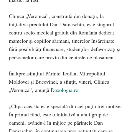
Clinica „Veronica”, construită din donații, la
inițiativa preotului Dan Damaschin, este singurul
centru socio-medical gratuit din România dedicat
mamelor și copiilor sărmani, tinerelor însărcinate
fără posibilități financiare, studenților defavorizați și
persoanelor care provin din centrele de plasament.
Înaltpreasfințitul Părinte Teofan, Mitropolitul
Moldovei și Bucovinei, a sfințit, vineri, Clinica
„Veronica”, anunță
Doxologia.ro
.
„Clipa aceasta este specială din cel puțin trei motive.
În primul rând, este o inițiativă a unui grup de
oameni, avându-l în mijloc pe părintele Dan
Damaschin, în continuarea unei activități care se