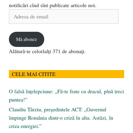
notificări cînd sînt publicate articole noi.
Adresa
de
email
Mă abonez
Alătură-te celorlalți 371 de abonați.
CELE MAI CITITE
O falsă înțelepciune: „Fă-te frate cu dracul, pînă treci
puntea!”
Claudiu Târziu, președintele ACT: „Guvernul
împinge România dintr-o criză în alta. Astăzi, în
criza energiei.”