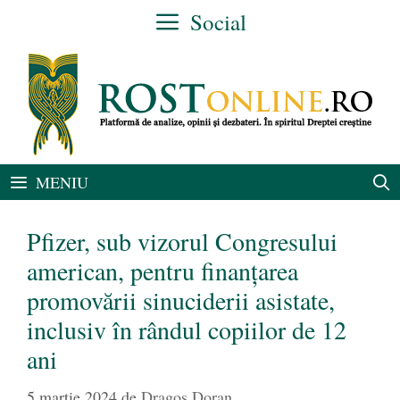
Sari
Social
la
conținut
MENIU
Pfizer, sub vizorul Congresului
american, pentru finanțarea
promovării sinuciderii asistate,
inclusiv în rândul copiilor de 12
ani
5 martie 2024
de
Dragoș Doran