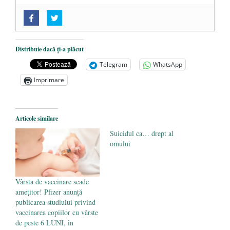
„Acum nu e momentul”
- 22 martie 2025
O nouă autostradă distruge pădurea
amazoniană, pentru summitul climatic
Distribuie dacă ți-a plăcut
COP30
- 14 martie 2025
Telegram
WhatsApp
Alegeri controlate
- 11 martie 2025
Imprimare
Articole similare
Suicidul ca… drept al
omului
Vârsta de vaccinare scade
amețitor! Pfizer anunță
publicarea studiului privind
vaccinarea copiilor cu vârste
de peste 6 LUNI, în