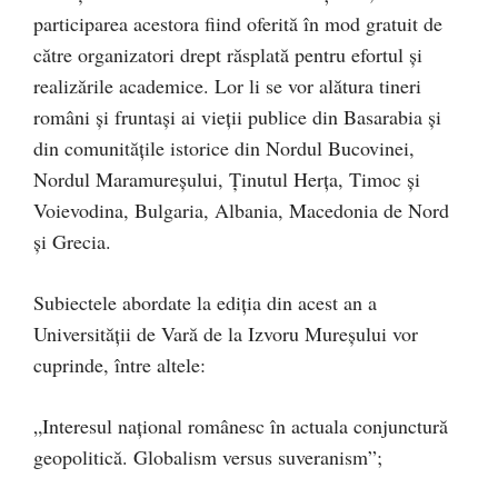
participarea acestora fiind oferită în mod gratuit de
către organizatori drept răsplată pentru efortul și
realizările academice. Lor li se vor alătura tineri
români și fruntași ai vieții publice din Basarabia și
din comunitățile istorice din Nordul Bucovinei,
Nordul Maramureșului, Ținutul Herța, Timoc și
Voievodina, Bulgaria, Albania, Macedonia de Nord
și Grecia.
Subiectele abordate la ediția din acest an a
Universității de Vară de la Izvoru Mureșului vor
cuprinde, între altele:
„Interesul național românesc în actuala conjunctură
geopolitică. Globalism versus suveranism”;