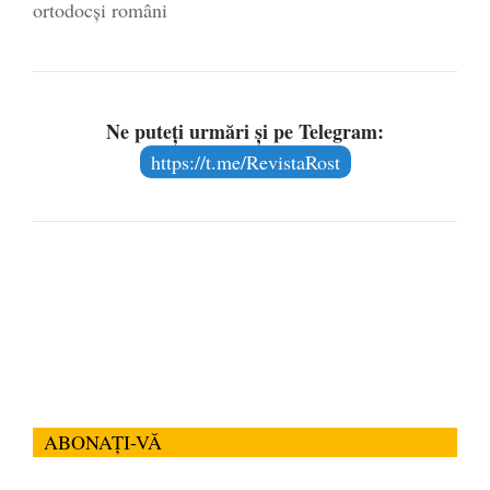
ortodocși români
Ne puteți urmări și pe Telegram:
https://t.me/RevistaRost
ABONAȚI-VĂ