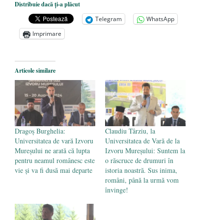
Distribuie dacă ți-a plăcut
președintele Ucrainei, Volodymyr
Telegram
WhatsApp
Zelensky
- 13 mai 2026
Imprimare
Statul care servește Națiunea
- 21 aprilie
2026
Legea Vexler produce efecte. Bustul
Articole similare
poetului Octavian Goga, înlăturat din Iași
- 16 aprilie 2026
Dragoș Burghelia:
Claudiu Târziu, la
Universitatea de vară Izvoru
Universitatea de Vară de la
Mureșului ne arată că lupta
Izvoru Mureșului: Suntem la
pentru neamul românesc este
o răscruce de drumuri în
vie și va fi dusă mai departe
istoria noastră. Sus inima,
români, până la urmă vom
învinge!