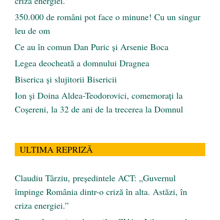
criza energiei.”
350.000 de români pot face o minune! Cu un singur
leu de om
Ce au în comun Dan Puric şi Arsenie Boca
Legea deocheată a domnului Dragnea
Biserica și slujitorii Bisericii
Ion și Doina Aldea-Teodorovici, comemorați la
Coșereni, la 32 de ani de la trecerea la Domnul
ULTIMA REPRIZĂ
Claudiu Târziu, președintele ACT: „Guvernul
împinge România dintr-o criză în alta. Astăzi, în
criza energiei.”