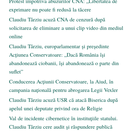
Protest împotriva abuzurilor CNA: „Libertatea de
exprimare nu poate fi redusă la tăcere
Claudiu Târziu acuză CNA de cenzură după
solicitarea de eliminare a unui clip video din mediul
online
Claudiu Târziu, europarlamentar și președinte
Acțiunea Conservatoare: „Dacă România își
abandonează ciobanii, își abandonează o parte din
suflet”
Conducerea Acțiunii Conservatoare, la Aiud, în
campania națională pentru abrogarea Legii Vexler
Claudiu Târziu acuză USR că atacă Biserica după
apelul unei deputate privind ora de Religie
Val de incidente cibernetice în instituțiile statului.
Claudiu Târziu cere audit și răspundere publică