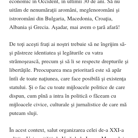
economic în Occident, în ultimii 30 de ani. Să nu
uităm de nenumărații aromâni, meglenoromâni și
istroromâni din Bulgaria, Macedonia, Croația,
Albania și Grecia. Așadar, mai avem o țară afară!
De toți acești frați ai noștri trebuie să ne îngrijim să-
și păstreze identiatea și legăturile cu vatra
strămoșească, precum și să li se respecte drepturile și
libertățile. Preocuparea mea prioritară este să apăr
întîi de toate națiunea, care face posibilă și existența
statului. Și o fac cu toate mijloacele politice de care
dispun, cum pînă a intra în politică o făceam cu
mijloacele civice, culturale și jurnalistice de care mă
puteam sluji.
În acest context, salut organizarea celei de-a XXI-a