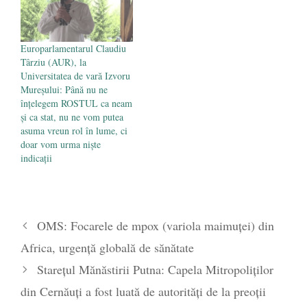
Europarlamentarul Claudiu
Târziu (AUR), la
Universitatea de vară Izvoru
Mureșului: Până nu ne
înțelegem ROSTUL ca neam
și ca stat, nu ne vom putea
asuma vreun rol în lume, ci
doar vom urma niște
indicații
OMS: Focarele de mpox (variola maimuței) din
Africa, urgență globală de sănătate
Starețul Mănăstirii Putna: Capela Mitropoliților
din Cernăuți a fost luată de autorități de la preoții