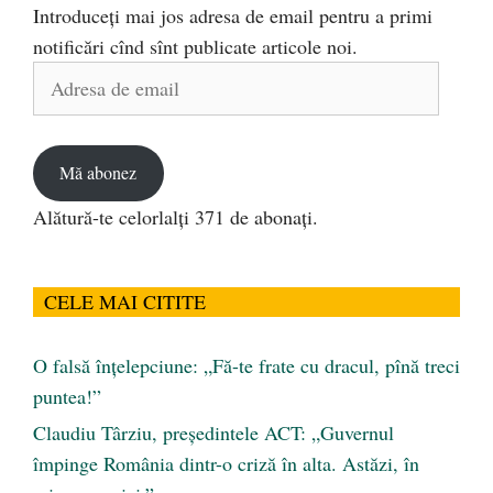
Introduceți mai jos adresa de email pentru a primi
notificări cînd sînt publicate articole noi.
Adresa
de
email
Mă abonez
Alătură-te celorlalți 371 de abonați.
CELE MAI CITITE
O falsă înțelepciune: „Fă-te frate cu dracul, pînă treci
puntea!”
Claudiu Târziu, președintele ACT: „Guvernul
împinge România dintr-o criză în alta. Astăzi, în