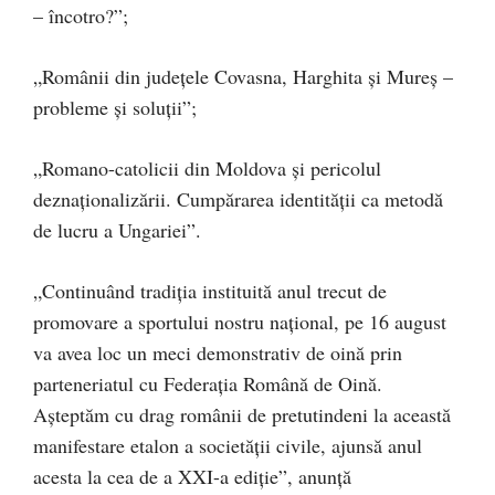
– încotro?”;
„Românii din județele Covasna, Harghita și Mureș –
probleme și soluții”;
„Romano-catolicii din Moldova și pericolul
deznaționalizării. Cumpărarea identității ca metodă
de lucru a Ungariei”.
„Continuând tradiția instituită anul trecut de
promovare a sportului nostru național, pe 16 august
va avea loc un meci demonstrativ de oină prin
parteneriatul cu Federația Română de Oină.
Așteptăm cu drag românii de pretutindeni la această
manifestare etalon a societății civile, ajunsă anul
acesta la cea de a XXI-a ediție”, anunță