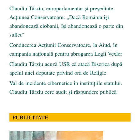
Claudiu Târziu, europarlamentar și președinte
Acțiunea Conservatoare: „Dacă România își
abandonează ciobanii, își abandonează o parte din
suflet”
Conducerea Acțiunii Conservatoare, la Aiud, în
campania națională pentru abrogarea Legii Vexler
Claudiu Târziu acuză USR că atacă Biserica după
apelul unei deputate privind ora de Religie
Val de incidente cibernetice în instituțiile statului.
Claudiu Târziu cere audit și răspundere publică
PUBLICITATE