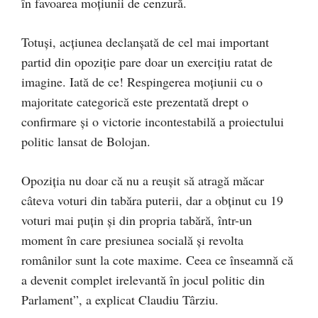
în favoarea moțiunii de cenzură.
Totuși, acțiunea declanșată de cel mai important
partid din opoziție pare doar un exercițiu ratat de
imagine. Iată de ce! Respingerea moțiunii cu o
majoritate categorică este prezentată drept o
confirmare și o victorie incontestabilă a proiectului
politic lansat de Bolojan.
Opoziția nu doar că nu a reușit să atragă măcar
câteva voturi din tabăra puterii, dar a obținut cu 19
voturi mai puțin și din propria tabără, într-un
moment în care presiunea socială și revolta
românilor sunt la cote maxime. Ceea ce înseamnă că
a devenit complet irelevantă în jocul politic din
Parlament”, a explicat Claudiu Târziu.