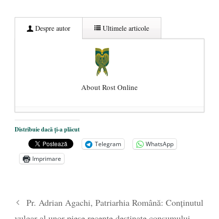
Despre autor
Ultimele articole
About Rost Online
Dezvăluiri cutremurătoare despre
Distribuie dacă ți-a plăcut
președintele Ucrainei, Volodymyr
Telegram
WhatsApp
Zelensky
- 13 mai 2026
Imprimare
Statul care servește Națiunea
- 21 aprilie
2026
Legea Vexler produce efecte. Bustul
Pr. Adrian Agachi, Patriarhia Română: Conținutul
poetului Octavian Goga, înlăturat din Iași
vulgar al unor piese recente destinate consumului
- 16 aprilie 2026