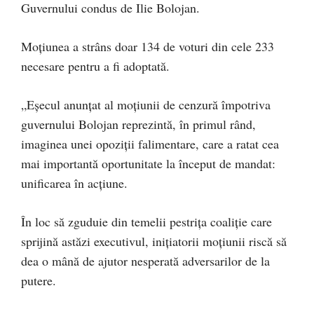
Guvernului condus de Ilie Bolojan.
Moțiunea a strâns doar 134 de voturi din cele 233
necesare pentru a fi adoptată.
„Eșecul anunțat al moțiunii de cenzură împotriva
guvernului Bolojan reprezintă, în primul rând,
imaginea unei opoziții falimentare, care a ratat cea
mai importantă oportunitate la început de mandat:
unificarea în acțiune.
În loc să zguduie din temelii pestrița coaliție care
sprijină astăzi executivul, inițiatorii moțiunii riscă să
dea o mână de ajutor nesperată adversarilor de la
putere.