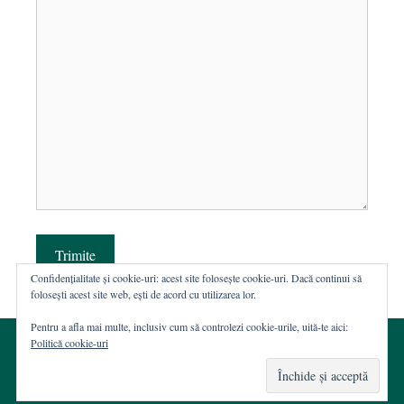
Trimite
Confidențialitate și cookie-uri: acest site folosește cookie-uri. Dacă continui să
folosești acest site web, ești de acord cu utilizarea lor.
Pentru a afla mai multe, inclusiv cum să controlezi cookie-urile, uită-te aici:
Politică cookie-uri
© 2002-2026 · Asociația ROST
Web hosting şi dezvoltare Wordpress:
Casa de WEB