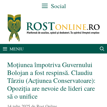
Sari
Social
la
conținut
MENIU
Moțiunea împotriva Guvernului
Bolojan a fost respinsă. Claudiu
Târziu (Acțiunea Conservatoare):
Opoziția are nevoie de lideri care
să o unifice
14 iulie 2025
de
Rost Online