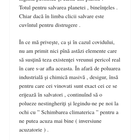
Totul pentru salvarea planetei , bineînțeles .
Chiar dacă în limba clicii salvare este
cuvîntul pentru distrugere .
În ce mă privește, ca și în cazul covidului,
nu am primit nici pînă astăzi elemente care
să susțină teza existenței vreunui pericol real
în care s-ar afla aceasta. În afară de poluarea
industrială și chimică masivă , desigur, însă
pentru care cei vinovati sunt exact cei ce se
erijează în salvatori , continuînd să o
polueze nestingheriți și legindu-ne pe noi la
ochi cu ” Schimbarea climaterica ” pentru a
ne putea acuza mai bine ( inversiune
acuzatorie ) .