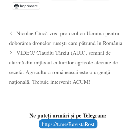
Zelensky
- 13 mai 2026
Imprimare
Statul care servește Națiunea
- 21 aprilie
2026
Legea Vexler produce efecte. Bustul
Nicolae Ciucă vrea protocol cu Ucraina pentru
poetului Octavian Goga, înlăturat din Iași
doborârea dronelor rusești care pătrund în România
- 16 aprilie 2026
VIDEO/ Claudiu Târziu (AUR), semnal de
alarmă din mijlocul culturilor agricole afectate de
secetă: Agricultura românească este o urgență
națională. Trebuie intervenit ACUM!
Ne puteți urmări și pe Telegram:
https://t.me/RevistaRost