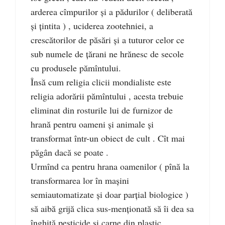
arderea cîmpurilor și a pădurilor ( deliberată
și țintita ) , uciderea zootehniei, a
crescătorilor de păsări și a tuturor celor ce
sub numele de țărani ne hrănesc de secole
cu produsele pămîntului.
Însă cum religia clicii mondialiste este
religia adorării pămîntului , acesta trebuie
eliminat din rosturile lui de furnizor de
hrană pentru oameni și animale și
transformat într-un obiect de cult . Cît mai
păgân dacă se poate .
Urmînd ca pentru hrana oamenilor ( pînă la
transformarea lor în mașini
semiautomatizate și doar parțial biologice )
să aibă grijă clica sus-menționată să îi dea sa
înghită pesticide și carne din plastic .