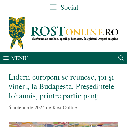
Sari
Social
la
conținut
MENIU
Liderii europeni se reunesc, joi și
vineri, la Budapesta. Președintele
Iohannis, printre participanți
6 noiembrie 2024
de
Rost Online