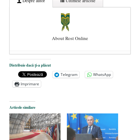
Despre autor
Ultimele articole
About Rost Online
Dezvăluiri cutremurătoare despre
Distribuie dacă ți-a plăcut
președintele Ucrainei, Volodymyr
Telegram
WhatsApp
Zelensky
- 13 mai 2026
Imprimare
Statul care servește Națiunea
- 21 aprilie
2026
Legea Vexler produce efecte. Bustul
Articole similare
poetului Octavian Goga, înlăturat din Iași
- 16 aprilie 2026