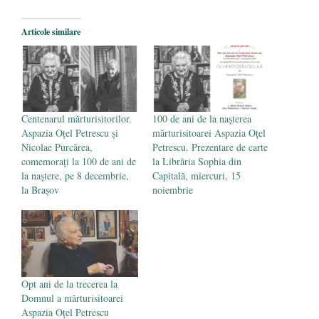
2026
Legea Vexler produce efecte. Bustul
Articole similare
poetului Octavian Goga, înlăturat din Iași
- 16 aprilie 2026
Centenarul mărturisitorilor.
100 de ani de la nașterea
Aspazia Oțel Petrescu și
mărturisitoarei Aspazia Oțel
Nicolae Purcărea,
Petrescu. Prezentare de carte
comemorați la 100 de ani de
la Librăria Sophia din
la naștere, pe 8 decembrie,
Capitală, miercuri, 15
la Brașov
noiembrie
Opt ani de la trecerea la
Domnul a mărturisitoarei
Aspazia Oțel Petrescu