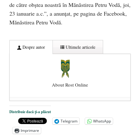
de către obştea noastră în Mănăstirea Petru Vodă, joi,
23 ianuarie a.c.”, a anunțat, pe pagina de Facebook,
Mănăstirea Petru Vodă.
Despre autor
Ultimele articole
About Rost Online
Dezvăluiri cutremurătoare despre
Distribuie dacă ți-a plăcut
președintele Ucrainei, Volodymyr
Telegram
WhatsApp
Zelensky
- 13 mai 2026
Imprimare
Statul care servește Națiunea
- 21 aprilie