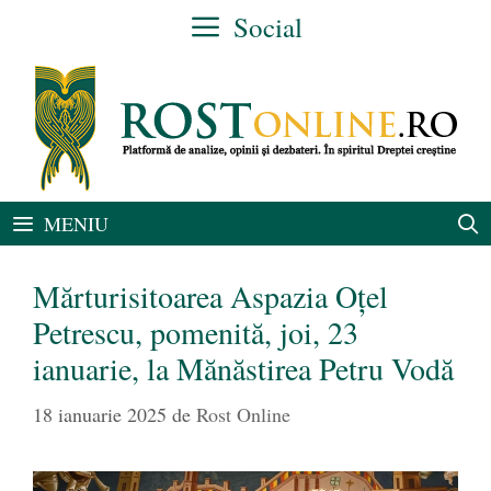
Sari
Social
la
conținut
MENIU
Mărturisitoarea Aspazia Oţel
Petrescu, pomenită, joi, 23
ianuarie, la Mănăstirea Petru Vodă
18 ianuarie 2025
de
Rost Online