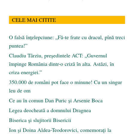
CELE MAI CITITE
O falsă înțelepciune: „Fă-te frate cu dracul, pînă treci
puntea!”
Claudiu Târziu, președintele ACT: „Guvernul
împinge România dintr-o criză în alta. Astăzi, în
criza energiei.”
350.000 de români pot face o minune! Cu un singur
leu de om
Ce au în comun Dan Puric şi Arsenie Boca
Legea deocheată a domnului Dragnea
Biserica și slujitorii Bisericii
Ion și Doina Aldea-Teodorovici, comemorați la