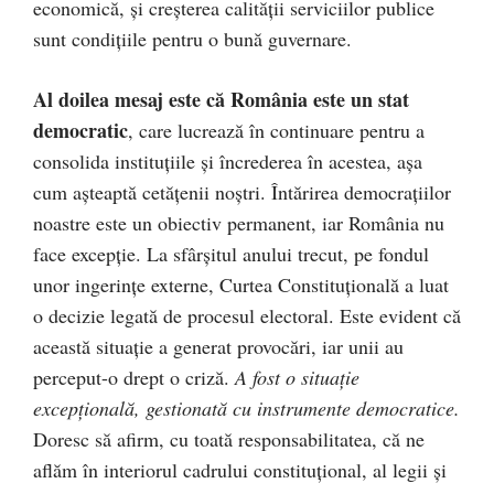
economică, și creșterea calității serviciilor publice
sunt condițiile pentru o bună guvernare.
Al doilea mesaj este că România este un stat
democratic
, care lucrează în continuare pentru a
consolida instituțiile și încrederea în acestea, așa
cum așteaptă cetățenii noștri. Întărirea democrațiilor
noastre este un obiectiv permanent, iar România nu
face excepție. La sfârșitul anului trecut, pe fondul
unor ingerințe externe, Curtea Constituțională a luat
o decizie legată de procesul electoral. Este evident că
această situație a generat provocări, iar unii au
perceput-o drept o criză.
A fost o situație
excepțională, gestionată cu instrumente democratice.
Doresc să afirm, cu toată responsabilitatea, că ne
aflăm în interiorul cadrului constituțional, al legii și