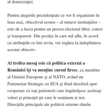
al democrației.
Pentru alegerile prezidențiale ce vor fi organizate în
luna mai, obiectivul nostru – al tuturor instituțiilor –
este de a lucra pentru un proces electoral liber, corect
și transparent. Din poziția în care mă aflu, în acord
cu atribuțiile ce îmi revin, voi veghea la îndeplinirea
acestui obiectiv.
Al treilea mesaj este că politica externă a
României își va menține cursul firesc
, ca membru
al Uniunii Europene și al NATO, având un
Parteneriat Strategic cu SUA și fiind deschisă spre
cooperare cu toți partenerii care împărtășesc aceleași
valori și principii pe care le susținem și noi.
Direcțiile principale ale politicii externe rămân