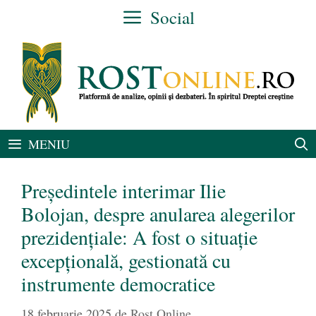
Sari
Social
la
conținut
MENIU
Președintele interimar Ilie
Bolojan, despre anularea alegerilor
prezidențiale: A fost o situație
excepțională, gestionată cu
instrumente democratice
18 februarie 2025
de
Rost Online