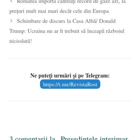
România importă cantități record de gaze azi, la
poetului Octavian Goga, înlăturat din Iași
prețuri mult mai mari decât cele din Europa
- 16 aprilie 2026
Schimbare de discurs la Casa Albă/ Donald
Trump: Ucraina nu ar fi trebuit să înceapă războiul
niciodată!
Ne puteți urmări și pe Telegram:
https://t.me/RevistaRost
3 comentarii la „Președintele interimar