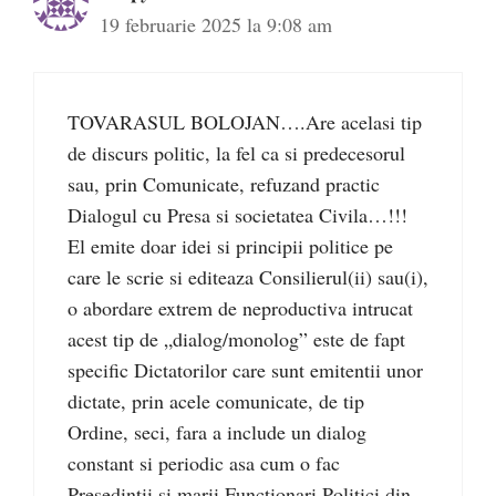
19 februarie 2025 la 9:08 am
TOVARASUL BOLOJAN….Are acelasi tip
de discurs politic, la fel ca si predecesorul
sau, prin Comunicate, refuzand practic
Dialogul cu Presa si societatea Civila…!!!
El emite doar idei si principii politice pe
care le scrie si editeaza Consilierul(ii) sau(i),
o abordare extrem de neproductiva intrucat
acest tip de „dialog/monolog” este de fapt
specific Dictatorilor care sunt emitentii unor
dictate, prin acele comunicate, de tip
Ordine, seci, fara a include un dialog
constant si periodic asa cum o fac
Presedintii si marii Functionari Politici din