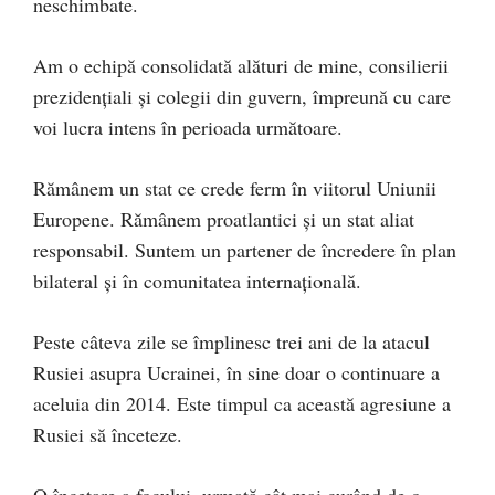
neschimbate.
Am o echipă consolidată alături de mine, consilierii
prezidențiali și colegii din guvern, împreună cu care
voi lucra intens în perioada următoare.
Rămânem un stat ce crede ferm în viitorul Uniunii
Europene. Rămânem proatlantici și un stat aliat
responsabil. Suntem un partener de încredere în plan
bilateral și în comunitatea internațională.
Peste câteva zile se împlinesc trei ani de la atacul
Rusiei asupra Ucrainei, în sine doar o continuare a
aceluia din 2014. Este timpul ca această agresiune a
Rusiei să înceteze.
O încetare a focului, urmată cât mai curând de o