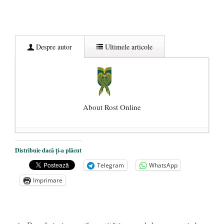
Despre autor
Ultimele articole
About Rost Online
Dezvăluiri cutremurătoare despre
Distribuie dacă ți-a plăcut
președintele Ucrainei, Volodymyr
Telegram
WhatsApp
Zelensky
- 13 mai 2026
Imprimare
Statul care servește Națiunea
- 21 aprilie
2026
Legea Vexler produce efecte. Bustul