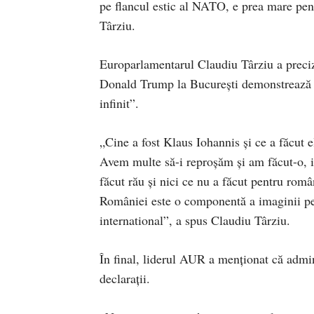
pe flancul estic al NATO, e prea mare pen
Târziu.
Europarlamentarul Claudiu Târziu a preciza
Donald Trump la București demonstrează că
infinit”.
„Cine a fost Klaus Iohannis și ce a făcut 
Avem multe să-i reproșăm și am făcut-o, i
făcut rău și nici ce nu a făcut pentru român
României este o componentă a imaginii pe 
international”, a spus Claudiu Târziu.
În final, liderul AUR a menționat că admin
declarații.