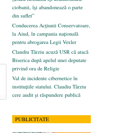
ciobanii, își abandonează o parte
din suflet”
Conducerea Acțiunii Conservatoare,
la Aiud, în campania națională
pentru abrogarea Legii Vexler
Claudiu Târziu acuză USR că atacă
Biserica după apelul unei deputate
privind ora de Religie
Val de incidente cibernetice în
instituțiile statului. Claudiu Târziu
cere audit și răspundere publică
PUBLICITATE