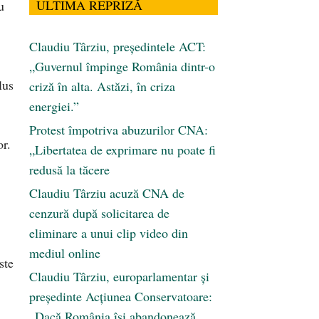
ULTIMA REPRIZĂ
u
Claudiu Târziu, președintele ACT:
„Guvernul împinge România dintr-o
lus
criză în alta. Astăzi, în criza
energiei.”
Protest împotriva abuzurilor CNA:
or.
„Libertatea de exprimare nu poate fi
redusă la tăcere
Claudiu Târziu acuză CNA de
cenzură după solicitarea de
eliminare a unui clip video din
mediul online
ste
Claudiu Târziu, europarlamentar și
președinte Acțiunea Conservatoare:
„Dacă România își abandonează