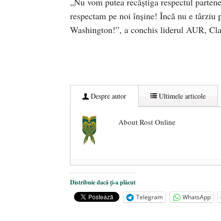
„Nu vom putea recâștiga respectul partener
respectam pe noi înșine! Încă nu e târziu p
Washington!”, a conchis liderul AUR, Cla
Despre autor
Ultimele articole
About Rost Online
Dezvăluiri cutremurătoare despre 
Distribuie dacă ți-a plăcut
Statul care servește Națiunea
- 21 
Telegram
WhatsApp
Legea Vexler produce efecte. Bustu