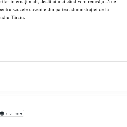
ilor internaționali, decât atunci când vom reînvăța să ne
entru scuzele cuvenite din partea administrației de la
udiu Târziu.
președintele Ucrainei, Volodymyr Zelensky
- 13 mai 2026
aprilie 2026
Imprimare
l poetului Octavian Goga, înlăturat din Iași
- 16 aprilie 2026