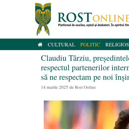
Sari
la
conținut
CULTURAL
POLITIC
RELIGIOS
Claudiu Târziu, președint
respectul partenerilor inter
să ne respectam pe noi înși
14 martie 2025
de
Rost Online