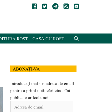
DITURA ROST
CASA CU ROST
ABONAȚI-VĂ
Introduceți mai jos adresa de email
pentru a primi notificări cînd sînt
publicate articole noi.
Adresa
de