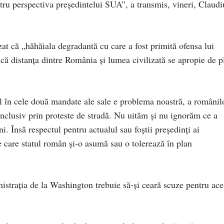
tru perspectiva președintelui SUA”, a transmis, vineri, Claudi
t că „hăhăiala degradantă cu care a fost primită ofensa lui
 distanța dintre România și lumea civilizată se apropie de p
el în cele două mandate ale sale e problema noastră, a românil
nclusiv prin proteste de stradă. Nu uităm și nu ignorăm ce a
i. Însă respectul pentru actualul sau foștii președinți ai
care statul român și-o asumă sau o tolerează în plan
istrația de la Washington trebuie să-și ceară scuze pentru ace