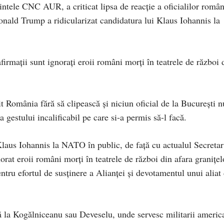
ntele CNC AUR, a criticat lipsa de reacție a oficialilor român
Donald Trump a ridicularizat candidatura lui Klaus Iohannis la
firmații sunt ignorați eroii români morți în teatrele de război 
 România fără să clipească și niciun oficial de la București n
 gestului incalificabil pe care si-a permis să-l facă.
Klaus Iohannis la NATO în public, de față cu actualul Secretar
at eroii români morți în teatrele de război din afara granițel
 pentru efortul de susținere a Alianței și devotamentul unui aliat
ă la Kogălniceanu sau Deveselu, unde servesc militarii americ