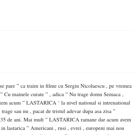
 se pare ” ca traim in filme cu Sergiu Nicolaescu , pe vremea
ul ” Cu mainele curate ” , adica ” Nu trage domn Semaca ,
ntem acum ” LASTARICA ‘ la nivel national si intrenational
age sau nu , pacat de tristul adevar dupa asa zisa ”
 de ani. Mai mult ” LASTARICA ramane dar acum avem
lastarica ” Americani , rusi , evrei , europeni mai nou