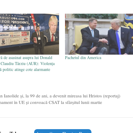
vă de asasinat asupra lui Donald
Pachetul din America
Claudiu Târziu (AUR): Violența
ă politic atinge cote alarmante
 Ianolide și, la 99 de ani, a devenit mireasa lui Hristos (reportaj)
mament în UE și convoacă CSAT la sfârșitul lunii martie