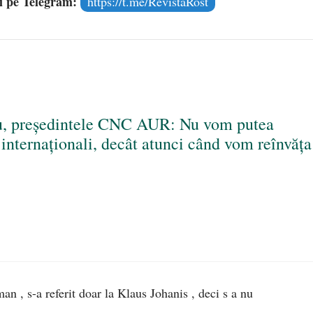
și pe Telegram:
https://t.me/RevistaRost
iu, președintele CNC AUR: Nu vom putea
 internaționali, decât atunci când vom reînvăța
n , s-a referit doar la Klaus Johanis , deci s a nu