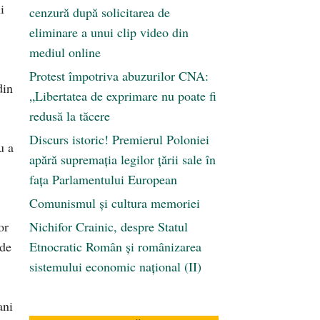
i
cenzură după solicitarea de
eliminare a unui clip video din
mediul online
Protest împotriva abuzurilor CNA:
din
„Libertatea de exprimare nu poate fi
redusă la tăcere
Discurs istoric! Premierul Poloniei
u a
apără supremația legilor țării sale în
fața Parlamentului European
Comunismul şi cultura memoriei
or
Nichifor Crainic, despre Statul
 de
Etnocratic Român şi românizarea
sistemului economic naţional (II)
ani