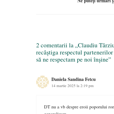
Ne puteți urmări 
2 comentarii la „Claudiu Târz
recâștiga respectul partenerilor
să ne respectam pe noi înșine”
Daniela Sandina Fetcu
14 martie 2025 la 2:19 pm
DT nu a vb despre eroii poporului roma
generalizam.