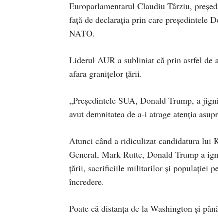
Europarlamentarul Claudiu Târziu, președi
față de declarația prin care președintele 
NATO.
Liderul AUR a subliniat că prin astfel de a
afara granițelor țării.
„Președintele SUA, Donald Trump, a jignit
avut demnitatea de a-i atrage atenția asupra
Atunci când a ridiculizat candidatura lui 
General, Mark Rutte, Donald Trump a ignor
țării, sacrificiile militarilor și populației
încredere.
Poate că distanța de la Washington și pân