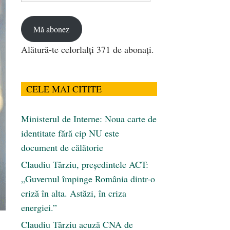
email
Mă abonez
Alătură-te celorlalți 371 de abonați.
CELE MAI CITITE
Ministerul de Interne: Noua carte de
identitate fără cip NU este
document de călătorie
Claudiu Târziu, președintele ACT:
„Guvernul împinge România dintr-o
criză în alta. Astăzi, în criza
energiei.”
Claudiu Târziu acuză CNA de