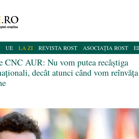
UE
LA ZI
REVISTA ROST
ASOCIAȚIA ROST
E
ele CNC AUR: Nu vom putea recâștiga
naționali, decât atunci când vom reînvăța
ne