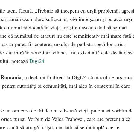
ă fie atent făcută. „Trebuie să începem cu urșii problemă, agresi
ă mai rămân exemplare suficiente, să-i împușcăm și pe acei urși 
nit cu omul niciodată în viața lor și nu aveau când să se mai
pune că numărul de atacuri nu este semnificativ mai mare față 
pas ar putea fi scoaterea ursului de pe lista speciilor strict
e sau intră în zone intravilane – nu există altă cale decât acee
iului, notează
Digi24
.
t România
, a declarat în direct la Digi24 că atacul de urs pro
pentru autorități și comunități, mai ales în contextul în care
e un om care de 30 de ani salvează vieți, putem să vorbim de
 orice turist. Vorbim de Valea Prahovei, care are pretenția că
care caută să atragă turiști, dar iată că se întâmplă aceste