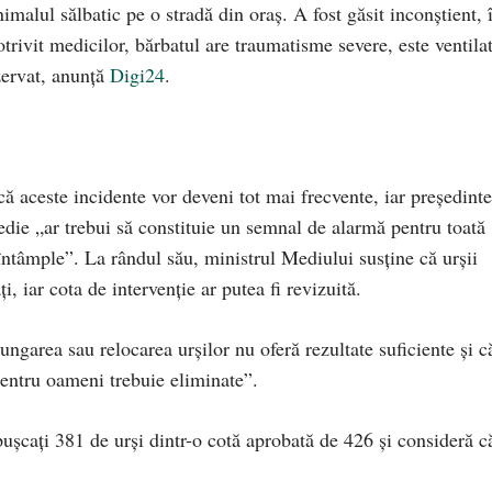
imalul sălbatic pe o stradă din oraș. A fost găsit inconștient, 
Potrivit medicilor, bărbatul are traumatisme severe, este ventila
ezervat, anunță
Digi24
.
că aceste incidente vor deveni tot mai frecvente, iar președinte
ie „ar trebui să constituie un semnal de alarmă pentru toată
 întâmple”. La rândul său, ministrul Mediului susține că urșii
, iar cota de intervenție ar putea fi revizuită.
ngarea sau relocarea urșilor nu oferă rezultate suficiente și c
pentru oameni trebuie eliminate”.
pușcați 381 de urși dintr-o cotă aprobată de 426 și consideră c