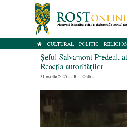
Sari
la
conținut
CULTURAL
POLITIC
RELIGIOS
Șeful Salvamont Predeal, at
Reacția autorităților
31 martie 2025
de
Rost Online