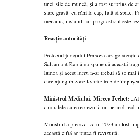
unei zile de muncă, și a fost surprins de an
stare gravă, cu răni la cap, față și spate. 
mecanic, instabil, iar prognosticul este r
Reacție autorități
Prefectul județului Prahova atrage atenția 
Salvamont România spune că această traged
lumea și acest lucru n-ar trebui să se mai
care ajung în zone locuite trebuie împușcați
Ministrul Mediului, Mircea Fechet:
„Alu
animalele care reprezintă un pericol real 
Ministrul a precizat că în 2023 au fost îm
această cifră ar putea fi revizuită.