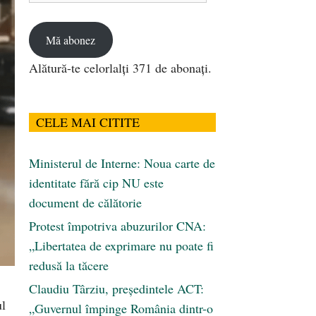
email
Mă abonez
Alătură-te celorlalți 371 de abonați.
CELE MAI CITITE
Ministerul de Interne: Noua carte de
identitate fără cip NU este
document de călătorie
Protest împotriva abuzurilor CNA:
„Libertatea de exprimare nu poate fi
redusă la tăcere
Claudiu Târziu, președintele ACT:
ul
„Guvernul împinge România dintr-o