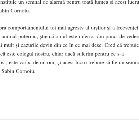
nstituie un semnal de alarmă pentru toată lumea și acest lucru
Sabin Cornoiu.
pra comportamentului tot mai agresiv al urșilor și a frecvenței
 animal puternic, știe că omul este inferior din punct de veder
mai mult și cazurile devin din ce în ce mai dese. Cred că trebuie
acă este colegul nostru, chiar dacă suferim pentru ce s-a
ist, este vorba de un om, și acest lucru trebuie să fie un semn
s Sabin Cornoiu.