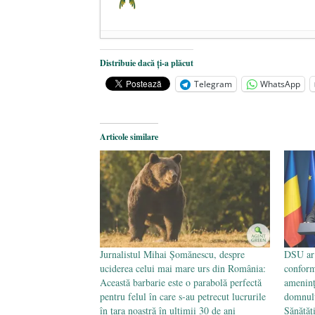
Dezvăluiri cutremurătoare despre 
Distribuie dacă ți-a plăcut
Statul care servește Națiunea
- 21 
Telegram
WhatsApp
Legea Vexler produce efecte. Bustu
Articole similare
Jurnalistul Mihai Șomănescu, despre
DSU ar 
uciderea celui mai mare urs din România:
conform
Această barbarie este o parabolă perfectă
ameninț
pentru felul în care s-au petrecut lucrurile
domnulu
în țara noastră în ultimii 30 de ani
Sănătăţi