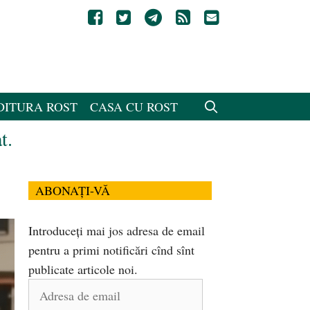
DITURA ROST
CASA CU ROST
t.
ABONAȚI-VĂ
Introduceți mai jos adresa de email
pentru a primi notificări cînd sînt
publicate articole noi.
Adresa
de