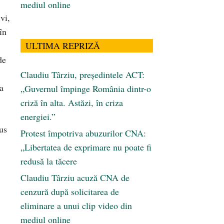
mediul online
vi,
în
ULTIMA REPRIZĂ
de
Claudiu Târziu, președintele ACT:
a
„Guvernul împinge România dintr-o
criză în alta. Astăzi, în criza
energiei.”
dus
Protest împotriva abuzurilor CNA:
„Libertatea de exprimare nu poate fi
redusă la tăcere
Claudiu Târziu acuză CNA de
cenzură după solicitarea de
eliminare a unui clip video din
mediul online