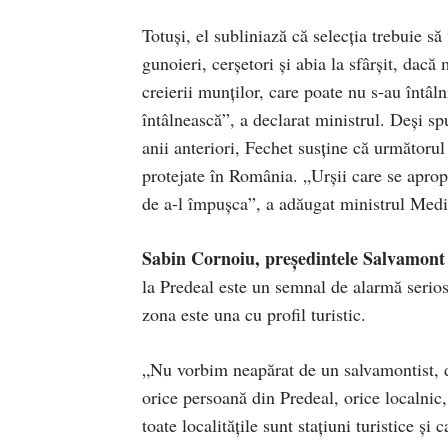
Totuși, el subliniază că selecția trebuie s
gunoieri, cerșetori și abia la sfârșit, dac
creierii munților, care poate nu s-au întâl
întâlnească”, a declarat ministrul. Deși s
anii anteriori, Fechet susține că următorul 
protejate în România. „Urșii care se apropi
de a-l împușca”, a adăugat ministrul Med
Sabin Cornoiu, președintele Salvamon
la Predeal este un semnal de alarmă serios 
zona este una cu profil turistic.
„Nu vorbim neapărat de un salvamontist, d
orice persoană din Predeal, orice localnic,
toate localitățile sunt stațiuni turistice și 