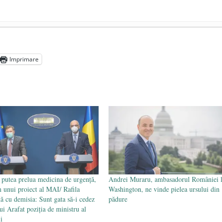
președintele Ucrainei, Volodymyr Zelensky
- 13 mai 2026
aprilie 2026
Imprimare
l poetului Octavian Goga, înlăturat din Iași
- 16 aprilie 2026
putea prelua medicina de urgenţă,
Andrei Muraru, ambasadorul României 
 unui proiect al MAI/ Rafila
Washington, ne vinde pielea ursului din
ă cu demisia: Sunt gata să-i cedez
pădure
i Arafat poziţia de ministru al
i