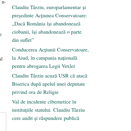
 n-
Claudiu Târziu, europarlamentar și
președinte Acțiunea Conservatoare:
„Dacă România își abandonează
ciobanii, își abandonează o parte
e
din suflet”
Conducerea Acțiunii Conservatoare,
la Aiud, în campania națională
al
pentru abrogarea Legii Vexler
Claudiu Târziu acuză USR că atacă
Biserica după apelul unei deputate
privind ora de Religie
Val de incidente cibernetice în
instituțiile statului. Claudiu Târziu
cere audit și răspundere publică