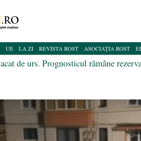
UE
LA ZI
REVISTA ROST
ASOCIAȚIA ROST
E
acat de urs. Prognosticul rămâne rezerva