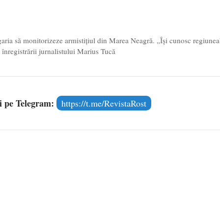
aria să monitorizeze armistițiul din Marea Neagră. „Își cunosc regiunea
înregistrării jurnalistului Marius Tucă
și pe Telegram:
https://t.me/RevistaRost