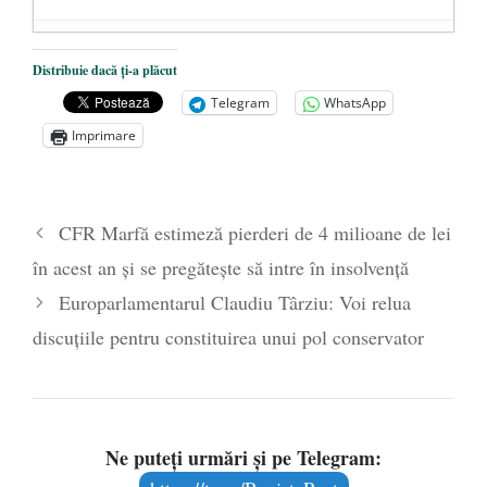
Dezvăluiri cutremurătoare despre
Distribuie dacă ți-a plăcut
președintele Ucrainei, Volodymyr
Telegram
WhatsApp
Zelensky
- 13 mai 2026
Imprimare
Statul care servește Națiunea
- 21 aprilie
2026
Legea Vexler produce efecte. Bustul
CFR Marfă estimeză pierderi de 4 milioane de lei
poetului Octavian Goga, înlăturat din Iași
în acest an și se pregătește să intre în insolvență
- 16 aprilie 2026
Europarlamentarul Claudiu Târziu: Voi relua
discuțiile pentru constituirea unui pol conservator
Ne puteți urmări și pe Telegram: