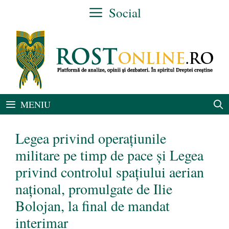
Sari
Social
la
conținut
MENIU
Legea privind operațiunile
militare pe timp de pace și Legea
privind controlul spațiului aerian
național, promulgate de Ilie
Bolojan, la final de mandat
interimar