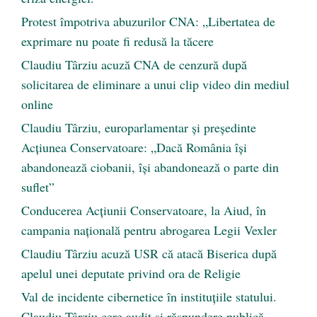
Protest împotriva abuzurilor CNA: „Libertatea de
exprimare nu poate fi redusă la tăcere
Claudiu Târziu acuză CNA de cenzură după
solicitarea de eliminare a unui clip video din mediul
online
Claudiu Târziu, europarlamentar și președinte
Acțiunea Conservatoare: „Dacă România își
abandonează ciobanii, își abandonează o parte din
suflet”
Conducerea Acțiunii Conservatoare, la Aiud, în
campania națională pentru abrogarea Legii Vexler
Claudiu Târziu acuză USR că atacă Biserica după
apelul unei deputate privind ora de Religie
Val de incidente cibernetice în instituțiile statului.
Claudiu Târziu cere audit și răspundere publică