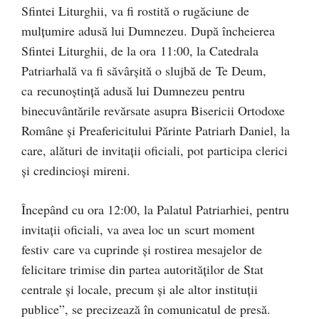
Sfintei Liturghii, va fi rostită o rugăciune de
mulțumire adusă lui Dumnezeu. După încheierea
Sfintei Liturghii, de la ora 11:00, la Catedrala
Patriarhală va fi săvârșită o slujbă de Te Deum,
ca recunoștință adusă lui Dumnezeu pentru
binecuvântările revărsate asupra Bisericii Ortodoxe
Române și Preafericitului Părinte Patriarh Daniel, la
care, alături de invitații oficiali, pot participa clerici
și credincioși mireni.
Începând cu ora 12:00, la Palatul Patriarhiei, pentru
invitații oficiali, va avea loc un scurt moment
festiv care va cuprinde și rostirea mesajelor de
felicitare trimise din partea autorităților de Stat
centrale și locale, precum și ale altor instituții
publice”, se precizează în comunicatul de presă.