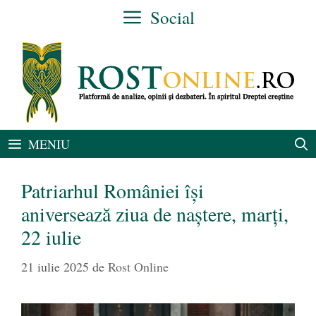
Sari
Social
la
conținut
MENIU
Patriarhul României își
aniversează ziua de naștere, marți,
22 iulie
21 iulie 2025
de
Rost Online