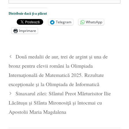
Dezvăluiri cutremurătoare despre
Distribuie dacă ți-a plăcut
președintele Ucrainei, Volodymyr
Telegram
WhatsApp
Zelensky
- 13 mai 2026
Imprimare
Statul care servește Națiunea
- 21 aprilie
2026
Legea Vexler produce efecte. Bustul
Două medalii de aur, trei de argint și una de
poetului Octavian Goga, înlăturat din Iași
bronz pentru elevii români la Olimpiada
- 16 aprilie 2026
Internațională de Matematică 2025. Rezultate
excepționale și la Olimpiada de Informatică
Sinaxarul zilei: Sfântul Preot Mărturisitor Ilie
Lăcătuşu și Sfânta Mironosiţă şi întocmai cu
Apostolii Maria Magdalena